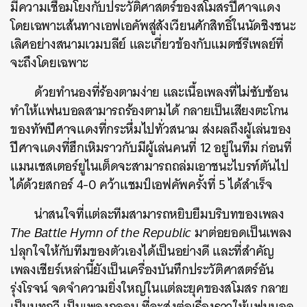
มีความเชื่อมโยงกับประวัติศาสตร์ของสโมสรปีศาจแดง
โดยเฉพาะเส้นทางเอฟเอคัพสู่สังเวียนศักสิทธิ์ในนัดชิงชนะ
เลิศอย่างสนามเวมบลีย์ และเกี่ยวข้องกับแมตช์รีเพลย์ที่
จะถึงโดยเฉพาะ
ด้วยทำนองที่ร้องตามง่าย และเนื้อเพลงที่ไม่ซับซ้อน
ทำให้แฟนบอลสามารถร้องตามได้ กลายเป็นเสียงตะโกน
ของทัพปีศาจแดงที่กระหึ่มไปทั่วสนาม ส่งผลถึงผู้เล่นของ
ปีศาจแดงที่ฮึกเหิมราวกับมีผู้เล่นคนที่ 12 อยู่ในทีม ก่อนที่
แมนเชสเตอร์ยูไนเต็ดจะสามารถถล่มเอาชนะไบรท์ตันไป
ได้ด้วยสกอร์ 4-0 คว้าแชมป์เอฟคัพครั้งที่ 5 ได้สำเร็จ
น่าสนใจที่แต่ละทีมสามารถหยิบยืมบริบทของเพลง
The Battle Hymn of the Republic
มาต่อยอดเป็นเพลง
ปลุกใจให้กับทีมของตัวเองได้เป็นอย่างดี และที่สำคัญ
เพลงเชียร์เหล่านี้ยังเป็นเครื่องบันทึกประวัติศาสตร์อัน
รุ่งโรจน์ จดจำความยิ่งใหญ่ในแต่ละยุคของสโมสร กลาย
เป็นบทกวี เป็นเพลงกลอน ที่จะส่งต่อเรื่องราวให้แฟนบอล