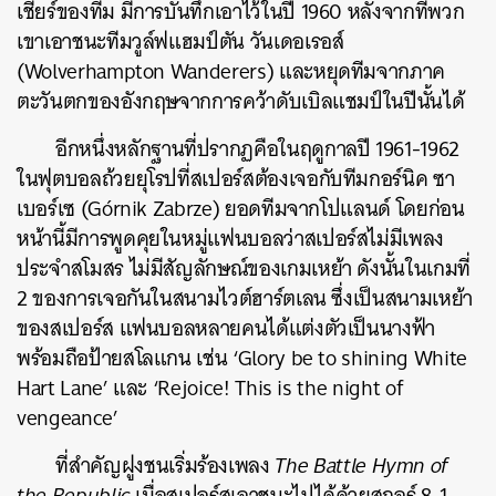
เชียร์ของทีม มีการบันทึกเอาไว้ในปี 1960 หลังจากที่พวก
เขาเอาชนะทีมวูล์ฟแฮมป์ตัน วันเดอเรอส์
(
Wolverhampton Wanderers
) และหยุดทีมจากภาค
ตะวันตกของอังกฤษจากการคว้าดับเบิลแชมป์ในปีนั้นได้
อีกหนึ่งหลักฐานที่ปรากฏคือในฤดูกาลปี 1961-1962
ในฟุตบอลถ้วยยุโรปที่สเปอร์สต้องเจอกับทีมกอร์นิค ซา
เบอร์เซ (Górnik Zabrze) ยอดทีมจากโปแลนด์ โดยก่อน
หน้านี้มีการพูดคุยในหมู่แฟนบอลว่าสเปอร์สไม่มีเพลง
ประจำสโมสร ไม่มีสัญลักษณ์ของเกมเหย้า ดังนั้นในเกมที่
2 ของการเจอกันในสนามไวต์ฮาร์ตเลน ซึ่งเป็นสนามเหย้า
ของสเปอร์ส แฟนบอลหลายคนได้แต่งตัวเป็นนางฟ้า
พร้อมถือป้ายสโลแกน เช่น ‘Glory be to shining White
Hart Lane’ และ ‘Rejoice! This is the night of
vengeance’
ที่สำคัญฝูงชนเริ่มร้องเพลง
The Battle Hymn of
the Republic
เมื่อสเปอร์สเอาชนะไปได้ด้วยสกอร์ 8-1