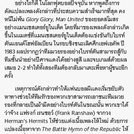
อย่างไรก็ดี ในโลกฟุตบอลปัจจุบัน หากพูดถึงการ
ดัดแปลงเพลงดังกล่าวที่ประสบความสำเร็จมากที่สุด คง
หนีไม่พ้น
Glory Glory, Man United
ของยอดสโมสร
อย่างแมนเชสเตอร์ยูไนเต็ด โดยที่มาของเพลงดังกล่าวเกิด
ขึ้นในแมตช์ที่แมนเชสเตอร์ยูไนเต็ดต้องแข่งขันกับไบรท์
ตันแอนด์โฮฟอัลเบียน ในรอบชิงชนะเลิศศึกเอฟเอคัพ ปี
1983 ผลปรากฏว่าทีมมวยรองอย่างไบรท์ตันสามารถสู้กับ
ทีมชั้นนำอย่างปีศาจแดงได้อย่างสูสี และจบเกมส์ด้วยผล
เสมอ 2-2 ทำให้ทั้งสองทีมต้องกลับมาเตะเพื่อหาผู้ชนะอีก
ครั้ง
เหตุการณ์ดังกล่าวทำให้แฟนบอลผีแดงเริ่มขยับตัว
หาทางช่วยให้ทีมรักของพวกเขาสามารถเอาชนะทีมมวย
รองที่กลายเป็นม้ามืดอย่างไบรท์ตันในขณะนั้น พวกเขาได้
ว่าจ้าง แฟรงก์ เรนชอว์ (Frank Ranshaw) จากวง
Herman’s Hermits ให้ช่วยแต่งเนื้อเพลงให้ใหม่ ด้วยการ
แปลงเนื้อหาจาก
The Battle Hymn of the Republic
ให้