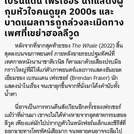
เบรนแดน เฟรเซอร์ นักแสดงผู้
กุมหัวใจคนดูยุค 2000s และ
บาดแผลการถูกล่วงละเมิดทาง
เพศที่เขย่าฮอลลีวูด
หลังจากที่ฉากสุดท้ายของ
The Whale
(2022) สิ้น
สุดลงบนจอภาพยนตร์ ภายหลังฉายรอบปฐมทัศน์ที่
เทศกาลหนังนานาชาติเวนิส ก็ตามมาด้วยเสียงปรบมือ
กราวใหญ่ที่มีให้แก่ตัวภาพยนตร์และการแสดงอันยอด
เยี่ยมของ เบรนแดน เฟรเซอร์ (Brendan Fraser) นัก
แสดงนำในเรื่อง จนเขาลุกขึ้นจากที่นั่งมาโค้งคำนับทั้ง
น้ำตา
นี่อาจเป็นการหวนคืนสังเวียนอีกครั้งของเฟรเซอร์
แม้ว่าที่ผ่านมา เขาจะไม่ได้ห่างหายจากอุตสาหกรรมฮอล
ลีวูด เพียงแต่มักไปปรากฏตัวในหนังฟอร์มเล็กและซีรีส์ที่
ออกฉายทางโทรทัศน์เสียมาก จนหลายคนอาจจะลืมไป