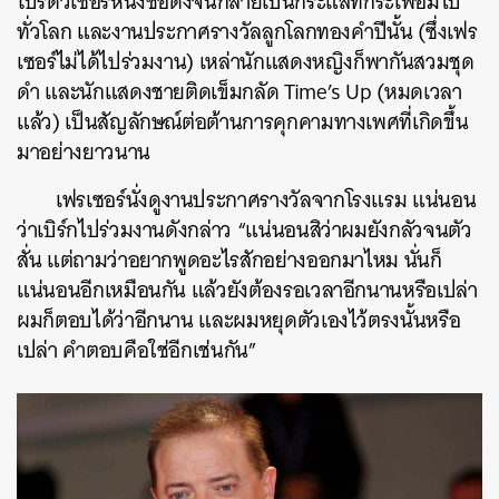
โปรดิวเซอร์หนังชื่อดังจนกลายเป็นกระแสที่กระเพื่อมไป
ทั่วโลก และงานประกาศรางวัลลูกโลกทองคำปีนั้น (ซึ่งเฟร
เซอร์ไม่ได้ไปร่วมงาน) เหล่านักแสดงหญิงก็พากันสวมชุด
ดำ และนักแสดงชายติดเข็มกลัด Time’s Up (หมดเวลา
แล้ว) เป็นสัญลักษณ์ต่อต้านการคุกคามทางเพศที่เกิดขึ้น
มาอย่างยาวนาน
เฟรเซอร์นั่งดูงานประกาศรางวัลจากโรงแรม แน่นอน
ว่าเบิร์กไปร่วมงานดังกล่าว “แน่นอนสิว่าผมยังกลัวจนตัว
สั่น แต่ถามว่าอยากพูดอะไรสักอย่างออกมาไหม นั่นก็
แน่นอนอีกเหมือนกัน แล้วยังต้องรอเวลาอีกนานหรือเปล่า
ผมก็ตอบได้ว่าอีกนาน และผมหยุดตัวเองไว้ตรงนั้นหรือ
เปล่า คำตอบคือใช่อีกเช่นกัน”