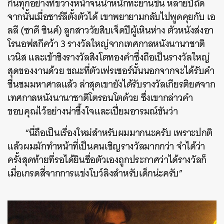
กินทุกอย่างที่ขวางหน้าจนน้ำหนักทะยานขึ้น หลายปีถัด
จากนั้นเมื่อชาร์ลีตั้งตัวได้ เขาพยายามกลับไปพูดคุยกับ เอ
ลลี (ซาดี ซินค์) ลูกสาววัยสิบเจ็ดปีผู้เหินห่าง ตัวหนังส่งอา
โรนอฟสกีคว้า 3 รางวัลใหญ่จากเทศกาลหนังนานาชาติ
เวนิส และเข้าชิงรางวัลสิงโตทองคำซึ่งถือเป็นรางวัลใหญ่
สุดของงานด้วย ขณะที่ตัวเฟรเซอร์นั้นนอกจากจะได้รับคำ
ชื่นชมมหาศาลแล้ว ล่าสุดเขายังได้รับรางวัลเกียรติยศจาก
เทศกาลหนังนานาชาติโตรอนโตด้วย ซึ่งเขากล่าวคำ
ขอบคุณไว้อย่างน่าซึ้งใจและเปี่ยมอารมณ์ขันว่า
“นี่ถือเป็นเรื่องใหม่สำหรับผมมากนะครับ เพราะปกติ
แล้วผมมักทำหน้าที่เป็นคนเชิญรางวัลมากกว่า จำได้ว่า
ครั้งสุดท้ายที่รอได้ยินชื่อตัวเองถูกประกาศว่าได้รางวัลก็
เมื่อเกรดสี่จากการแข่งโบว์ลิงสำหรับเด็กน่ะครับ”