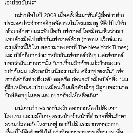
เองย่อยยับน่ะ”
กล่าวคือในปี 2003 เมื่อครั้งที่สมาพันธ์ผู้สื่อข่าวต่าง
ประเทศประจำฮอลลีวูดจัดงานในโรงแรมหรู ฟิลิปป์ เบิร์ก
เข้ามาทักทายและจับมือกับเฟรเซอร์ โดยมีคนเห็นว่าเขา
แอบล้วงมือไปหยิกก้นเฟรเซอร์ด้วย (ชารอน แว็กซ์แมน
ระบุเรื่องนี้ไว้ในบทความของเธอที่ The New York Times)
และเบิร์กก็บอกว่าเขาหยิกก้นเฟรเซอร์จริงๆ แต่เฟรเซอร์
บอกว่ามันมากกว่านั้น “เขาเอื้อมมือซ้ายแปะป่ายลงมา
ขยำก้นผม แล้วกดนิ้วหนึ่งลงบนก้น คลึงอยู่ตรงนั้น” เฟร
เซอร์เล่าถึงช่วงตึงเครียดสุดขีด ก่อนจะปัดมือเบิร์กทิ้ง “ผม
รู้สึกเหมือนจะป่วย เหมือนเป็นเด็กตัวเล็กๆ มีลูกบอลขนาด
ยักษ์ติดอยู่ในคอ และอยากร้องไห้เหลือเกิน”
แน่นอนว่าเฟรเซอร์เร่งรีบออกจากห้องไปยังนอก
โรงแรม และแม้ยืนอยู่ตรงหน้าเจ้าหน้าที่ตำรวจที่ยืนรักษา
ความปลอดภัยในงานอยู่ เขาก็ไม่มีแรงมากพอจะบอก
เรื่องนี้ให้อีกฝ่ายฟังได้ กว่าที่เขาจะรวบรวมเรี่ยวแรงเพื่อ