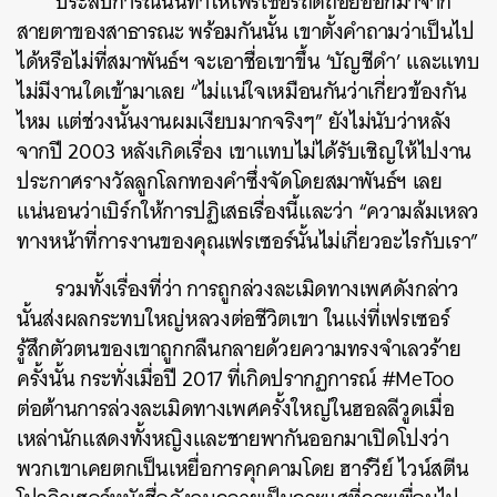
ประสบการณ์นั้นทำให้เฟรเซอร์ถดถอยออกมาจาก
สายตาของสาธารณะ พร้อมกันนั้น เขาตั้งคำถามว่าเป็นไป
ได้หรือไม่ที่สมาพันธ์ฯ จะเอาชื่อเขาขึ้น ‘บัญชีดำ’ และแทบ
ไม่มีงานใดเข้ามาเลย “ไม่แน่ใจเหมือนกันว่าเกี่ยวข้องกัน
ไหม แต่ช่วงนั้นงานผมเงียบมากจริงๆ” ยังไม่นับว่าหลัง
จากปี 2003 หลังเกิดเรื่อง เขาแทบไม่ได้รับเชิญให้ไปงาน
ประกาศรางวัลลูกโลกทองคำซึ่งจัดโดยสมาพันธ์ฯ เลย
แน่นอนว่าเบิร์กให้การปฏิเสธเรื่องนี้และว่า “ความล้มเหลว
ทางหน้าที่การงานของคุณเฟรเซอร์นั้นไม่เกี่ยวอะไรกับเรา”
รวมทั้งเรื่องที่ว่า การถูกล่วงละเมิดทางเพศดังกล่าว
นั้นส่งผลกระทบใหญ่หลวงต่อชีวิตเขา ในแง่ที่เฟรเซอร์
รู้สึกตัวตนของเขาถูกกลืนกลายด้วยความทรงจำเลวร้าย
ครั้งนั้น กระทั่งเมื่อปี 2017 ที่เกิดปรากฏการณ์ #MeToo
ต่อต้านการล่วงละเมิดทางเพศครั้งใหญ่ในฮอลลีวูดเมื่อ
เหล่านักแสดงทั้งหญิงและชายพากันออกมาเปิดโปงว่า
พวกเขาเคยตกเป็นเหยื่อการคุกคามโดย ฮาร์วีย์ ไวน์สตีน