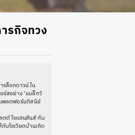
ภารกิจทวง
ารล็อกดาวน์ ใน
จอร์สอย่าง ‘แบล็กวิ
แพลตฟอร์มดิสนีย์
ลตต์ โจแฮนสันส์ กับ
้กับโซเวียตบ้านเกิด