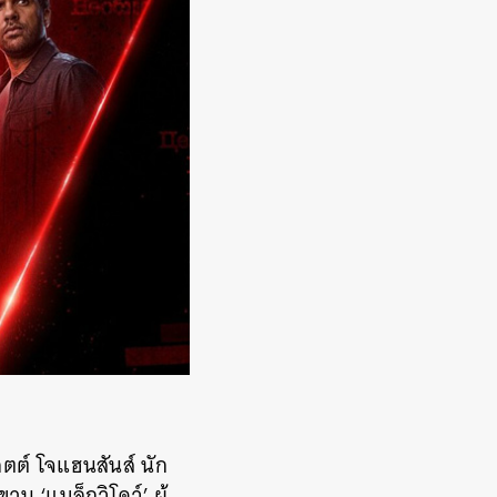
ลตต์ โจแฮนสันส์ นัก
 ‘แบล็กวิโดว์’ ผู้