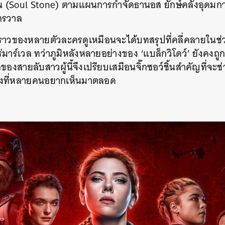
Soul Stone) ตามแผนการกำจัดธานอส ยักษ์คลั่งอุดมการณ์
งจักรวาล
องราวของหลายตัวละครดูเหมือนจะได้บทสรุปที่คลี่คลายในช
ร่มาร์เวล ทว่าภูมิหลังหลายอย่างของ ‘แบล็กวิโดว์’ ยังคงถูกท
แรกของสายลับสาวผู้นี้จึงเปรียบเสมือนจิ๊กซอว์ชิ้นสำคัญที่
ดังที่หลายคนอยากเห็นมาตลอด
นหา