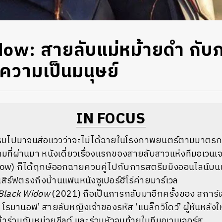
ow: สายลับแม่หม้ายดำ กับ
รีความเป็นมนุษย์
IN FOCUS
กรมไปมาจนส่อแววว่าจะไม่ได้ฉายในโรงภาพยนตร์ตามมาตรก
ุลาคมที่ผ่านมา หนังเดี่ยวเรื่องแรกของสายลับสาวแห่งทีมอเวนเ
idow) ก็ได้ฤกษ์ออกฉายควบคู่ไปกับการสตรีมมิงออนไลน์บน
เสิร์ฟตรงถึงบ้านแฟนหนังซูเปอร์ฮีโร่ค่ายมาร์เวล
Black Widow
(2021) ถือเป็นการกลับมาอีกครั้งของ สการ์เ
รมานอฟ’ สายลับหญิงเจ้าของรหัส ‘แบล็กวิโดว์’ ผู้หันหลังให
้าร่วมกับหน่วยชีลด์ และร่วมหัวจมท้ายในทีมอเวนเจอร์ส