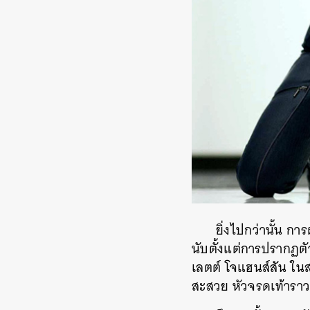
ยิ่งไปกว่านั้น ก
นับตั้งแต่การปรากฏตั
เลตต์ โจแฮนส์สัน ในส
สะสวย หัวจรดเท้าราวก