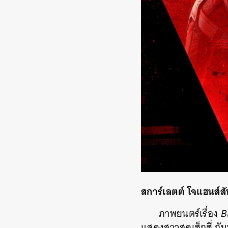
สการ์เลตต์ โจแฮนส์ส
ภาพยนตร์เรื่อง
B
แสดงสาวสุดเซ็กซี่ กั