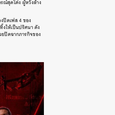
สุดโต่ง ผู้หวังล้าง
่วงปิดเฟส 4 ของ
ิ้งให้เป็นปริศนา ดัง
จะช่วยปิดฉากภารกิจของ