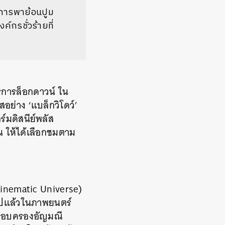
นการพาย้อนปูม
์กรชั่วร้ายที่
การล็อกดาวน์ ใน
สอย่าง ‘แบล็กวิโดว์’
มดิสนีย์พลัส
าน ให้ได้เลือกชมตาม
Cinematic Universe)
งไปแล้วในภาพยนตร์
์ครอบครองอัญมณี