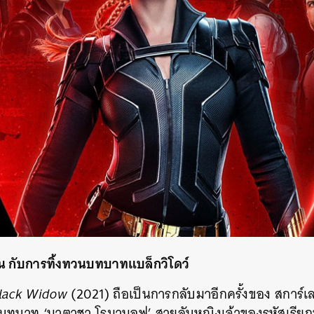
SHARE
TWEET
LINE
EMAIL
ัน กับการทิ้งทวนบทบาทแบล็ก
วิโดว์
lack Widow
(2021) ถือเป็นการกลับมาอีกครั้งของ สการ์เ
บบทบาท ‘นาตาชา โรมานอฟ’ สายลับหญิงเจ้าของรหัสเรียกขาน