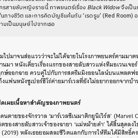
ละครสายลับหญิงรายนี้ ภาพยนตร์เรื่อง
Black Widow
จึงเป็
้นทางชีวิต และการคิดบัญชีแค้นกับ ‘เรดรูม’ (Red Room) องค
วามเป็นมนุษย์ไปจากเธอ
กรมไปมาจนส่อแววว่าจะไม่ได้ฉายในโรงภาพยนตร์ตามมาตร
ที่ผ่านมา หนังเดี่ยวเรื่องแรกของสายลับสาวแห่งทีมอเวนเจอร์
ฤกษ์ออกฉาย ควบคู่ไปกับการสตรีมมิงออนไลน์บนแพลตฟอร์
ถึงแฟนหนังซูเปอร์ฮีโร่ค่ายมาร์เวลที่ยังไม่อยากออกจากบ้
เปิดเผยเนื้อหาสำคัญของภาพยนตร์
นตายของจักรวาล ‘มาร์เวลซีเนมาติกยูนิเวิร์ส’ (Marvel 
ชีวิตของสายลับสาวเจ้าของฉายา ‘แม่หม้ายดำ’ ได้สิ้นสุดล
e
(2019) หลังเธอยอมสละชีวิตแลกกับการให้ทีมได้มีสิทธิ