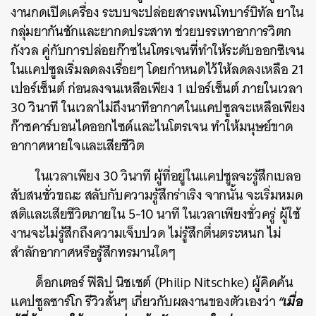
งานกดเปิดเครื่อง ระบบจะปล่อยสารเพนโทบาร์บิทัล ยาใน
กลุ่มยากันชักและยากดประสาท ช่วยบรรเทาอาการวิตก
กังวล คู่กับการปล่อยก๊าซไนโตรเจนที่ทำให้ระดับออกซิเจน
ในแคปซูลเริ่มลดลงเรื่อยๆ โดยกำหนดไว้ให้ลดลงเหลือ 21
เปอร์เซ็นต์ ก่อนลงจนเหลือเพียง 1 เปอร์เซ็นต์ ภายในเวลา
30 วินาที ในเวลาไม่ถึงนาทีอากาศในแคปซูลจะเหลือเพียง
ก๊าซคาร์บอนไดออกไซด์และไนโตรเจน ทำให้มนุษย์ขาด
อากาศหายใจและเสียชีวิต
ในเวลาเพียง 30 วินาที ผู้ที่อยู่ในแคปซูลจะรู้สึกเบลอ
สับสนชั่วขณะ สลับกับความรู้สึกร่าเริง จากนั้น จะเริ่มหมด
สติและเสียชีวิตภายใน 5-10 นาที ในเวลาเพียงชั่วครู่ ผู้ใช้
งานจะไม่รู้สึกถึงความเจ็บปวด ไม่รู้สึกตื่นตระหนก ไม่
สำลักอากาศหรือรู้สึกทรมานใดๆ
ด็อกเตอร์ ฟิลิป นิชเชต์ (Philip Nitschke) ผู้คิดค้น
“เมื่อ
แคปซูลซาร์โก รีวิวสั้นๆ เกี่ยวกับผลงานของตัวเองว่า