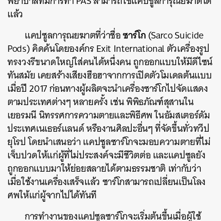
พยาบาลที่มีการทำ PAS สามารถใช้แคปซูลการุณยฆาตได้
แล้ว
ซาร์โก
แคปซูลการุณยฆาตที่ว่าชื่อ
(Sarco Suicide
Pods) คิดค้นโดยองค์กร Exit International ตัวเครื่องรูป
ทรงวงรีขนาดใหญ่ใส่คนได้หนึ่งคน ถูกออกแบบให้มีดีไซน์
ทันสมัย เคยสร้างเสียงฮือฮาจากการเปิดตัวโมเดลต้นแบบ
เมื่อปี 2017 ก่อนทางผู้ผลิตจะนำเครื่องซาร์โกไปจัดแสดง
ตามประเทศต่างๆ หลายครั้ง เช่น พิพิธภัณฑ์สุสานใน
เยอรมนี นิทรรศการความตายและพิธีศพ ในอัมสเตอร์ดัม
ประเทศเนเธอร์แลนด์ หรืองานศิลปะอื่นๆ ที่จัดขึ้นทั่วทวีป
ยุโรป โดยนำเสนอว่า แคปซูลซาร์โกจะมอบความตายที่ไม่
เจ็บปวดให้แก่ผู้ที่ไม่ประสงค์จะมีชีวิตต่อ และแคปซูลยัง
ถูกออกแบบมาให้ย่อยสลายได้ตามธรรมชาติ เท่ากับว่า
เมื่อใช้งานเครื่องเสร็จแล้ว ซาร์โกสามารถเปลี่ยนเป็นโลง
ศพให้แก่ผู้จากไปได้ทันที
การทำงานของแคปซูลซาร์โกจะเริ่มต้นขึ้นเมื่อผู้ใช้