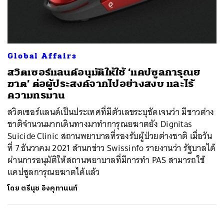
ค้นหา
Global Affairs
SHARE
TWEET
LINE
EMAIL
สวิตเซอร์แลนด์อนุมัติให้ใช้ ‘แคปซูลการุณย
ฆาต’ ต่อผู้ประสงค์จากไปอย่างสงบ และไร้
ความทรมาน
สวิตเซอร์แลนด์เป็นประเทศที่มีตัวเลขระบุชัดเจนว่า มีชาวต่าง
ชาติจำนวนมากเดินทางมาทำการุณยฆาตยัง Dignitas
Suicide Clinic สถานพยาบาลที่รองรับผู้ป่วยต่างชาติ เมื่อวัน
ที่ 7 ธันวาคม 2021 สำนกข่าว Swissinfo รายงานว่า รัฐบาลได้
ผ่านการอนุมัติให้สถานพยาบาลที่มีการทำ PAS สามารถใช้
แคปซูลการุณยฆาตได้แล้ว
โดย
ตรีนุช อิงคุทานนท์