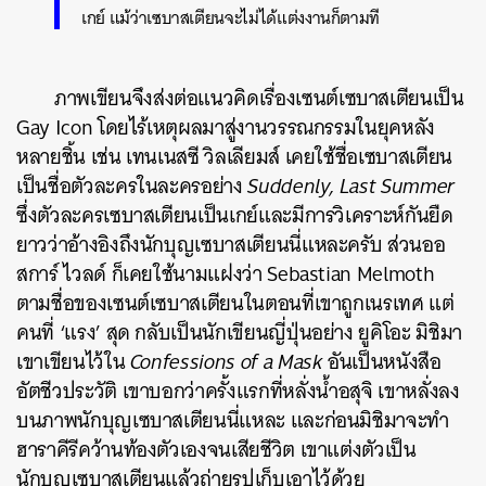
เกย์ แม้ว่าเซบาสเตียนจะไม่ได้แต่งงานก็ตามที
ภาพเขียนจึงส่งต่อแนวคิดเรื่องเซนต์เซบาสเตียนเป็น
Gay Icon โดยไร้เหตุผลมาสู่งานวรรณกรรมในยุคหลัง
หลายชิ้น เช่น เทนเนสซี วิลเลียมส์ เคยใช้ชื่อเซบาสเตียน
เป็นชื่อตัวละครในละครอย่าง
Suddenly, Last Summer
ซึ่งตัวละครเซบาสเตียนเป็นเกย์และมีการวิเคราะห์กันยืด
ยาวว่าอ้างอิงถึงนักบุญเซบาสเตียนนี่แหละครับ ส่วนออ
สการ์ ไวลด์ ก็เคยใช้นามแฝงว่า Sebastian Melmoth
ตามชื่อของเซนต์เซบาสเตียนในตอนที่เขาถูกเนรเทศ แต่
คนที่ ‘แรง’ สุด กลับเป็นนักเขียนญี่ปุ่นอย่าง ยูคิโอะ มิชิมา
เขาเขียนไว้ใน
Confessions of a Mask
อันเป็นหนังสือ
อัตชีวประวัติ เขาบอกว่าครั้งแรกที่หลั่งน้ำอสุจิ เขาหลั่งลง
บนภาพนักบุญเซบาสเตียนนี่แหละ และก่อนมิชิมาจะทำ
ฮาราคีรีคว้านท้องตัวเองจนเสียชีวิต เขาแต่งตัวเป็น
นักบุญเซบาสเตียนแล้วถ่ายรูปเก็บเอาไว้ด้วย