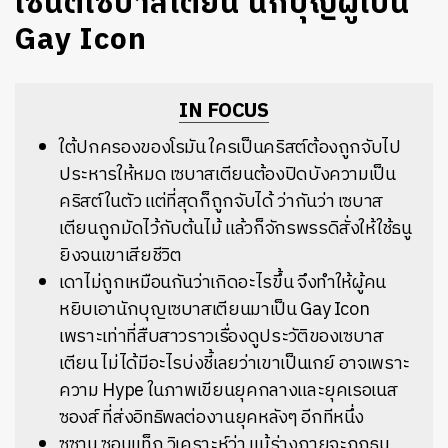
เซนต์เซบาสเตียน นักบุญผู้เป็น
Gay Icon
IN FOCUS
ใต้ปกครองของโรมัน ใครเป็นคริสต์ต้องถูกจับไป
ประหารให้หมด เซบาสเตียนต้องปิดบังความเป็น
คริสต์ในตัว แต่ที่สุดก็ถูกจับได้ ว่ากันว่า เซบาส
เตียนถูกมัดไว้กับต้นไม้ แล้วก็จักรพรรดิสั่งให้ใช้ธนู
ยิงจนเขาเสียชีวิต
เดาไม่ถูกเหมือนกันว่าเกิดอะไรขึ้น จึงทำให้ผู้คน
หยิบเอานักบุญเซบาสเตียนมาเป็น Gay Icon
เพราะเท่าที่สืบสาวราวเรื่องดูประวัติของเซบาส
เตียน ไม่ได้มีอะไรบ่งชี้เลยว่าเขาเป็นเกย์ อาจเพราะ
ความ Hype ในภาพเขียนยุคกลางและยุคเรอเนส
ซองส์ ที่ส่งอิทธิพลต่องานยุคหลังๆ อีกทีหนึ่ง
ซูซาน ซอนแท็ก วิเคราะห์ว่า แม้ร่างกายจะถูกธนู