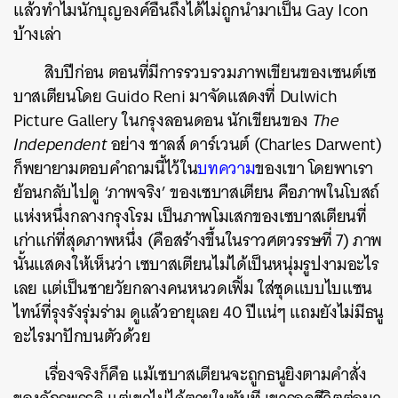
แล้วทำไมนักบุญองค์อื่นถึงได้ไม่ถูกนำมาเป็น Gay Icon
บ้างเล่า
สิบปีก่อน ตอนที่มีการรวบรวมภาพเขียนของเซนต์เซ
บาสเตียนโดย Guido Reni มาจัดแสดงที่ Dulwich
Picture Gallery ในกรุงลอนดอน นักเขียนของ
The
Independent
อย่าง ชาลส์ ดาร์เวนต์ (Charles Darwent)
ก็พยายามตอบคำถามนี้ไว้ใน
บทความ
ของเขา โดยพาเรา
ย้อนกลับไปดู ‘ภาพจริง’ ของเซบาสเตียน คือภาพในโบสถ์
แห่งหนึ่งกลางกรุงโรม เป็นภาพโมเสกของเซบาสเตียนที่
ค้นหา
เก่าแก่ที่สุดภาพหนึ่ง (คือสร้างขึ้นในราวศตวรรษที่ 7) ภาพ
SHARE
TWEET
LINE
EMAIL
นั้นแสดงให้เห็นว่า เซบาสเตียนไม่ได้เป็นหนุ่มรูปงามอะไร
เลย แต่เป็นชายวัยกลางคนหนวดเฟิ้ม ใส่ชุดแบบไบแซน
ไทน์ที่รุงรังรุ่มร่าม ดูแล้วอายุเลย 40 ปีแน่ๆ แถมยังไม่มีธนู
อะไรมาปักบนตัวด้วย
เรื่องจริงก็คือ แม้เซบาสเตียนจะถูกธนูยิงตามคำสั่ง