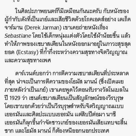
ในศิลปะภาพยนตร์ก็มีเหมือนกันนะครับ กับหนังของ
ผู้กำกับดังที่เป็นเกย์และเสียชีวิตด้วยโรคเอดส์อย่าง เดเร็ค
จาร์มาน (Derek Jarman) เขาเคยถ่ายหนังเรื่อง
Sebastiane
โดยใช้เด็กหนุ่มแต่งตัวโดยใช้ผ้าน้อยชิ้น แล้ว
ทำให้ภาพของเซบาสเตียนในหนังออกมาอยู่ในภาวะสุขสุด
ยอด (Ecstasy) ที่ก้ำกึ่งระหว่างความสุขทางจิตวิญญาณ
และความสุขทางเพศ
ดาร์เวนต์บอกว่า การตีความเซบาสเตียนที่ประหลาด
ที่สุด น่าจะเป็นการตีความของโธมัส มานน์ (ซึ่งเปิดเผย
ภายหลังว่าเป็นเกย์) เขาเคยพูดไว้ตอนรับรางวัลโนเบลใน
ปี 1929 ว่า เซนต์เซบาสเตียนเป็นสัญลักษณ์ของวีรบุรุษ
โดยเขาบอกด้วยว่าเป็นวีรบุรุษสำหรับจิตวิญญาณแบบ
เยอรมันและศิลปะแบบเยอรมัน แต่สิบปีต่อมา นาซี
เยอรมันก็ลุกขึ้นกำจัดชาวเกย์ของเยอรมันเสียแทบจะสิ้น
ซาก และโธมัส มานน์ ก็ต้องหนีออกนอกประเทศ