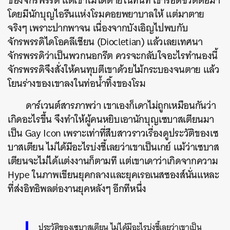
ของจักรพรรดิ แต่เขาไม่ได้ตายในทันที เขารอดชีวิตต่อมา
โดยมีนักบุญไอรีนแห่งโรมคอยพยาบาลให้ แต่มาตาย
จริงๆ เพราะปากพาจน เนื่องจากบังเอิญไปพบกับ
จักรพรรดิไดโอคลีเชียน (Diocletian) แล้วเลยเทศนา
จักรพรรดิว่าเป็นพวกนอกรีต ควรจะกลับใจอะไรทำนองนี้
จักรพรรดิจึงสั่งให้คนทุบตีเขาด้วยไม้กระบองจนตาย แล้ว
โยนร่างของเขาลงในท่อน้ำทิ้งของโรม
ดาร์เวนต์สารภาพว่า เขาเองก็เดาไม่ถูกเหมือนกันว่า
เกิดอะไรขึ้น จึงทำให้ผู้คนหยิบเอานักบุญเซบาสเตียนมา
เป็น Gay Icon เพราะเท่าที่สืบสาวราวเรื่องดูประวัติของเซ
บาสเตียน ไม่ได้มีอะไรบ่งชี้เลยว่าเขาเป็นเกย์ แม้ว่าเซบาส
เตียนจะไม่ได้แต่งงานก็ตามที แต่เขาเดาว่าเกิดจากความ
Hype ในภาพเขียนยุคกลางและยุคเรอเนสซองส์นั่นแหละ
ที่ส่งอิทธิพลต่องานยุคหลังๆ อีกทีหนึ่ง
ประวัติของเซบาสเตียน ไม่ได้มีอะไรบ่งชี้เลยว่าเขาเป็น