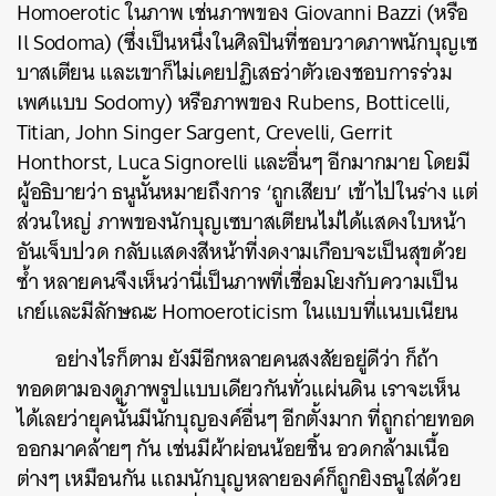
Homoerotic ในภาพ เช่นภาพของ Giovanni Bazzi (หรือ
Il Sodoma) (ซึ่งเป็นหนึ่งในศิลปินที่ชอบวาดภาพนักบุญเซ
บาสเตียน และเขาก็ไม่เคยปฏิเสธว่าตัวเองชอบการร่วม
เพศแบบ Sodomy) หรือภาพของ Rubens, Botticelli,
Titian, John Singer Sargent, Crevelli, Gerrit
Honthorst, Luca Signorelli และอื่นๆ อีกมากมาย โดยมี
ผู้อธิบายว่า ธนูนั้นหมายถึงการ ‘ถูกเสียบ’ เข้าไปในร่าง แต่
ส่วนใหญ่ ภาพของนักบุญเซบาสเตียนไม่ได้แสดงใบหน้า
อันเจ็บปวด กลับแสดงสีหน้าที่งดงามเกือบจะเป็นสุขด้วย
ซ้ำ หลายคนจึงเห็นว่านี่เป็นภาพที่เชื่อมโยงกับความเป็น
เกย์และมีลักษณะ Homoeroticism ในแบบที่แนบเนียน
อย่างไรก็ตาม ยังมีอีกหลายคนสงสัยอยู่ดีว่า ก็ถ้า
ทอดตามองดูภาพรูปแบบเดียวกันทั่วแผ่นดิน เราจะเห็น
ได้เลยว่ายุคนั้นมีนักบุญองค์อื่นๆ อีกตั้งมาก ที่ถูกถ่ายทอด
ออกมาคล้ายๆ กัน เช่นมีผ้าผ่อนน้อยชิ้น อวดกล้ามเนื้อ
ต่างๆ เหมือนกัน แถมนักบุญหลายองค์ก็ถูกยิงธนูใส่ด้วย