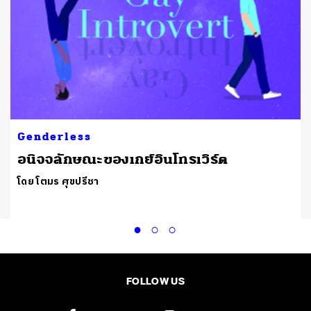
Genderless
อนิจจลักษณะของเกย์อินโทรเวิร์ต
โดย โตมร ศุขปรีชา
FOLLOW US