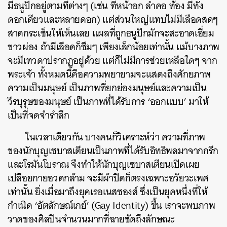
มีธนูปักอยู่ตามที่ต่างๆ (เช่น ที่หน้าอก ลำคอ ท้อง มีทั้ง
ดอกเดียวและหลายดอก) แต่ส่วนใหญ่แทบไม่มีเลือดสดๆ
สาดกระเซ็นให้เห็นเลย แผลที่ถูกธนูปักมักจะสะอาดเอี่ยม
ขาวผ่อง ถ้ามีเลือดก็ซึมๆ เพียงเล็กน้อยเท่านั้น แม้บางภาพ
จะมีเทวดาปรากฏอยู่ด้วย แต่ก็ไม่มีการช่วยเหลือใดๆ จาก
พระเจ้า ทั้งหมดนี้คือความพยายามจะแสดงถึงศักยภาพ
ความเป็นมนุษย์ เป็นภาพที่ยกย่องมนุษย์และความเป็น
วีรบุรุษของมนุษย์ เป็นภาพที่ได้รับการ ‘ออกแบบ’ มาให้
เป็นที่จดจำรำลึก
ในเวลาเดียวกัน บางคนก็วิเคราะห์ว่า ความที่ภาพ
ของนักบุญเซบาสเตียนเป็นภาพที่ได้รับอิทธิพลมาจากกรีก
และโรมันโบราณ จึงทำให้นักบุญเซบาสเตียนเปิดเผย
เปลือยกายอวดกล้าม จะมีผ้าปิดก็ตรงเฉพาะอวัยวะเพศ
เท่านั้น ยิ่งเมื่อมาถึงยุคเรอเนสซองส์ ซึ่งเป็นยุคหนึ่งที่ให้
กำเนิด ‘อัตลักษณ์เกย์’ (Gay Identity) ขึ้น เราจะพบภาพ
วาดของศิลปินจำนวนมากที่ฉายชัดถึงลักษณะ