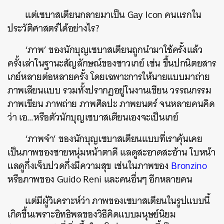
แต่เซบาสเตียนกลายมาเป็น Gay Icon คนแรกใน
ประวัติศาสตร์ได้อย่างไร?
‘ภาพ’ ของนักบุญเซบาสเตียนถูกนำมาใช้ครั้งแล้ว
ครั้งเล่าในฐานะสัญลักษณ์ของชาวเกย์ เช่น ขึ้นปกนิตยสาร
เกย์หลายต่อหลายครั้ง โดยเฉพาะการให้นายแบบมาถ่าย
ภาพเลียนแบบ รวมทั้งปรากฏอยู่ในงานเขียน วรรณกรรม
ภาพเขียน ภาพถ่าย ภาพศิลปะ ภาพยนตร์ จนหลายคนคิด
ว่า เอ…หรือตัวนักบุญเซบาสเตียนเองจะเป็นเกย์
‘ภาพจำ’ ของนักบุญเซบาสเตียนแบบที่เราคุ้นเคย
เป็นภาพของชายหนุ่มหน้าตาดี แลดูสะอาดสะอ้าน ใบหน้า
แลดูกึ่งเจ็บปวดกึ่งมีความสุข เช่นในภาพของ
Bronzino
หรือภาพของ Guido Reni และคนอื่นๆ อีกหลายคน
แต่มีผู้วิเคราะห์ว่า ภาพของเซบาสเตียนในรูปแบบนี้
เกิดขึ้นเพราะอิทธิพลของวิธีคิดแบบมนุษย์นิยม