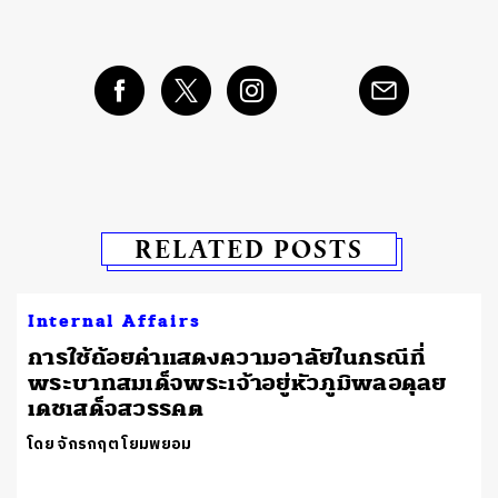
RELATED POSTS
Internal Affairs
การใช้ถ้อยคำแสดงความอาลัยในกรณีที่
พระบาทสมเด็จพระเจ้าอยู่หัวภูมิพลอดุลย
เดชเสด็จสวรรคต
โดย จักรกฤต โยมพยอม