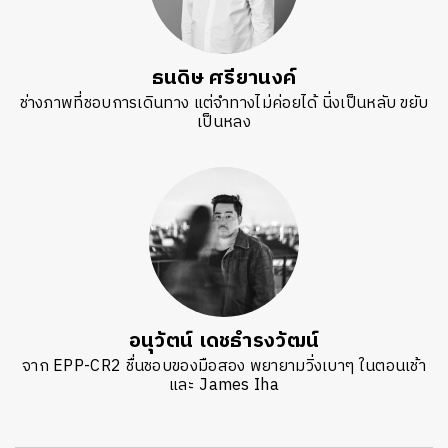
ธนดิษ​ ศรี​ยา​นงค์​
ช่างภาพที่ชอบการเดินทาง แต่จำทางไม่ค่อยได้ นิ่งเป็นหลับ ขยับ
เป็นหลง
อนุวัตน์ เดชธำรงวัฒน์
จาก EPP-CR2 ชื่นชอบของมือสอง พยายามวิ่งเบาๆ ในตอนเช้า
และ James Iha