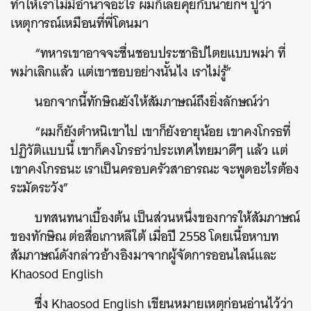
ทำให้เราไม่มีอำนาจอะไร ผมก็เลยคุยกับนายกฯ ปูว่า
เหตุการณ์เหมือนที่พี่โดนมา
“ทหารเขาอาจจะชื่นชอบประชาธิปไตยแบบพม่า ที่
พม่าเลิกแล้ว แต่เขาชอบอย่างนั้นไง เราไม่รู้”
นอกจากนี้ทักษิณยังให้สัมภาษณ์ถึงยิ่งลักษณ์ว่า
“ผมก็ยังตำหนิเขาไป เขาก็ยังอายุน้อย เขาคงโกรธที่
ปฏิวัติแบบนี้ เขาก็คงโกรธว่าประเทศไทยมาดีๆ แล้ว แต่
ค้นหา
เขาคงโกรธนะ เราเป็นครอบครัวสาธารณะ จะพูดอะไรต้อง
SHARE
TWEET
LINE
EMAIL
ระมัดระวัง”
บทสนทนาเบื้องต้น เป็นส่วนหนึ่งของการให้สัมภาษณ์
ของทักษิณ ต่อสื่อเกาหลีใต้ เมื่อปี 2558 โดยเนื้อหาบท
สัมภาษณ์ดังกล่าวอ้างอิงมาจากผู้จัดการออนไลน์และ
Khaosod English
ซึ่ง Khaosod English เขียนหมายเหตุก่อนอ่านไว้ว่า