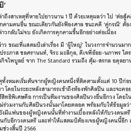
ป์’
าถึงสาเหตุที่หายไปยาวนาน 1 ปี ด้วยเหตุผลว่า ไป ‘ต่อสู้คด
กคามคนอื่น ขณะเดียวกันยังฟ้องศาล ชนะคดี ‘คู่กรณี’ ต้อง
่าวกลับไม่จบ ยังเกิดการคุกคามขึ้นอีกอย่างต่อเนื่อง
่าว ขณะที่แสตมป์เล่าเรื่อง มี ‘ผู้ใหญ่’ ในวงการจำนวนมาก
, ประภาส ชลศรานนท์, จิระ มะลิกุล, ดีเจพี่อ้อย-นภาพร ไตรว
กิจไพบูลย์ จาก The Standard รวมถึง ตุ้ม-สรกล อดุลยานน
ตุทั้งหมดเริ่มต้นจากผู้หญิงคนหนึ่งที่ติดตามตั้งแต่ 10 
า โดยในระยะหลังสามารถเข้าถึงห้องพักศิลปิน และจะค
้สิทธิพิเศษคือ การเป็นทีมงานของศิลปินวงอื่นอีกวง โดย
ม่ร่วมงานกับศิลปินวงนั้นมาโดยตลอด พร้อมกับให้ข้อมูลว
ยังมีแฟนของผู้หญิงคนนั้นที่ทำงานเบื้องหลังให้กับวงดนต
านกับอีกวงดนตรี และทำให้แสตมป์ต้องเจอผู้หญิงคนนี้อีก เ
ดมช่วงสิ้นปี 2566