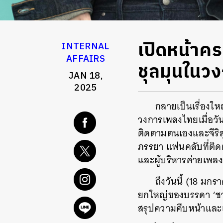
เปิดหน้าคร
INTERNAL
AFFAIRS
ชุลมุนในว
JAN 18,
2025
กลายเป็นเรื่องให
วงการเพลงไทยเมื่อวัน
ติดตามตนเองและจีริสุ
ภรรยา แฟนคลับที่ติดต
และผู้บริหารค่ายเพลงท
ถึงวันนี้ (18 มก
ยกใหญ่ของบรรดา ‘ชาว
สรุปความคืบหน้าและเส