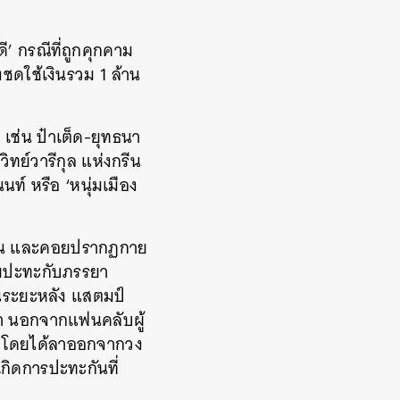
ี’ กรณีที่ถูกคุกคาม
ชดใช้เงินรวม 1 ล้าน
 เช่น ป๋าเต็ด-ยุทธนา
ิทย์วารีกุล แห่งกรีน
ท์ หรือ ‘หนุ่มเมือง
ปีก่อน และคอยปรากฏกาย
อยปะทะกับภรรยา
ในระยะหลัง แสตมป์
่า นอกจากแฟนคลับผู้
รี โดยได้ลาออกจากวง
กิดการปะทะกันที่