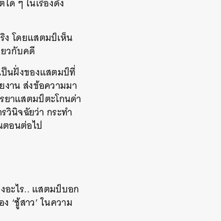
ตใด ๆ ในเรื่องดัง
จริง โดยแสตมป์เห็น
่ยวกับคดี
็นฝั่งของแสตมป์ที่
ายงาน ส่งข้อความมา
ี่ภรรยาแสตมป์ตะโกนด่า
รวินิจฉัยว่า กระทำ
้นตอนต่อไป
่องอะไร.. แสตมป์บอก
่อง ‘ชู้สาว’ ในความ