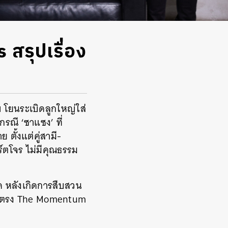
 สรุปเรื่อง
 โยนระเบิดลูกใหญ่ใส่
รณี ‘ซาแซง’ ที่
ตั้งแต่คู่สามี-
ร์ตโจร ไม่มีคุณธรรม
มด หลังเกิดการสืบสวน
ีโดยตรง The Momentum