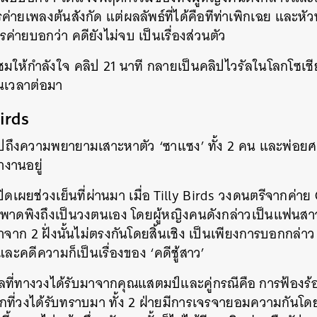
ค่ายเพลงต้นสังกัด แต่ผลลัพธ์ที่ได้คือทีท่าเพิกเฉย และหัว
SHARE
TWEET
LINE
EMAIL
รค่ายบอกว่า คดียังไม่จบ เป็นเรื่องส่วนตัว
้ชมให้กำลังใจ คลิป 21 นาที กลายเป็นคลิปไวรัลในโลกโซเ
นเวลาต่อมา
Birds
ถิดไปถึงความพยายามเสาะหาตัว ‘ซาแซง’ ทั้ง 2 คน และพ่อ
ำงานอยู่
เปิดเผยช่วงเย็นที่ผ่านมา เมื่อ Tilly Birds วงดนตรีจากค
ถูกพาดพิงถึงเป็นวงตนเอง โดยผู้หญิงคนดังกล่าวเป็นแฟน
มาจาก 2 ฝั่งนั้นไม่ตรงกันโดยสิ้นเชิง เป็นเพียงการบอกกล่
และคดีความก็เป็นเรื่องของ ‘คดีชู้สาว’
ูลที่ทางวงได้รับมาจากคุณแสตมป์และคู่กรณีคือ การฟ้องร้อง
ที่วงได้รับทราบมา ทั้ง 2 ฝ่ายมีการเจรจายอมความกันโดยม