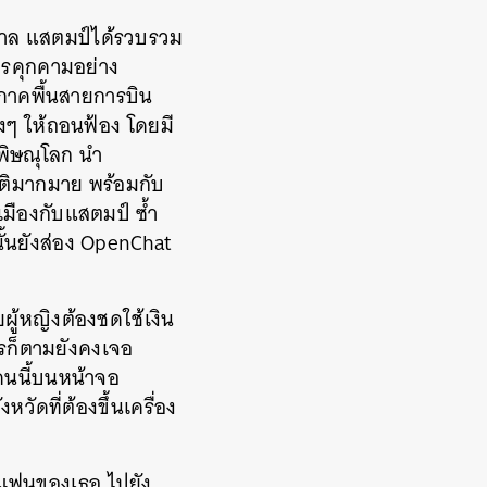
ศาล แสตมป์ได้รวบรวม
ารคุกคามอย่าง
ี่ภาคพื้นสายการบิน
งๆ ให้ถอนฟ้อง โดยมี
ดพิษณุโลก นำ
ัติมากมาย พร้อมกับ
เมืองกับแสตมป์ ซ้ำ
้นยังส่อง OpenChat
ยผู้หญิงต้องชดใช้เงิน
ไรก็ตามยังคงเจอ
งคนนี้บนหน้าจอ
วัดที่ต้องขึ้นเครื่อง
ะแฟนของเธอ ไปยัง