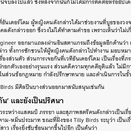
นี้จบลงไปแล้ว ซึ่งหลังจากนั้นก็ไม่ได้มีการติดต่อหรืออัปเด
่ธันเดอร์โดม ผู้หญิงคนดังกล่าวได้มาช่วยงานที่บูธของวง
คคลดังกล่าวออก ซึ่งวงไม่ได้ทำตามคำขอ เพราะเห็นว่าไม่เกี
gineer ออกมาแถลงผ่านอินสตาแกรมถึงข้อมูลอีกด้านว่า เป
ล่าว ทั้งการชักชวนให้ผู้หญิงคนดังกล่าวไปทำงาน มอบหม
รื่องส่วนตัว ส่วนการเจอกันที่เวทีธันเดอร์โดม เป็นเรื่องท
กตัวเองอย่างรุนแรง ส่วนคดีความทุกคดียุติแล้ว ไม่มีกา
ดยในส่วนข้อกฎหมาย กำลังปรึกษาทนาย และดำเนินการในขั
lly Birds มีศิลปินบางส่วนออกมาสนับสนุนเช่นกัน
รงกัน’ และยังเป็นปริศนา
าวระหว่างแสตมป์ ภรรยา และสุภาพสตรีคนดังกล่าวเป็นเรื
กคาม-หมิ่นประมาท ขณะที่ฝั่งของ Tilly Birds ระบุว่า เป็นเรื
้สาว เรื่องยิ่งซับซ้อนมากขึ้นไปอีก เป็นต้นว่า