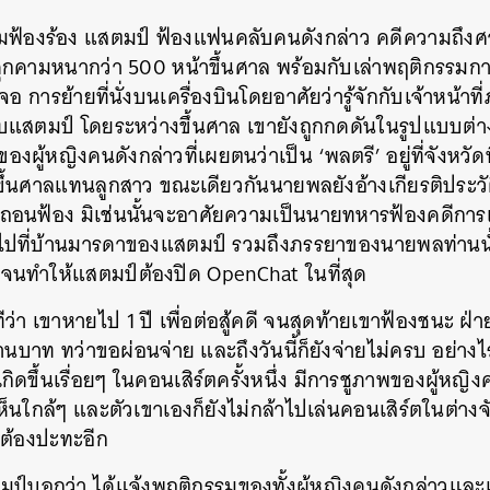
ามฟ้องร้อง แสตมป์ ฟ้องแฟนคลับคนดังกล่าว คดีความถึง
กคามหนากว่า 500 หน้าขึ้นศาล พร้อมกับเล่าพฤติกรรมก
จอ การย้ายที่นั่งบนเครื่องบินโดยอาศัยว่ารู้จักกับเจ้าหน้าท
กับแสตมป์ โดยระหว่างขึ้นศาล เขายังถูกกดดันในรูปแบบต่า
งผู้หญิงคนดังกล่าวที่เผยตนว่าเป็น ‘พลตรี’ อยู่ที่จังหวั
ขึ้นศาลแทนลูกสาว ขณะเดียวกันนายพลยังอ้างเกียรติประว
ป์ถอนฟ้อง มิเช่นนั้นจะอาศัยความเป็นนายทหารฟ้องคดีการ
ไปที่บ้านมารดาของแสตมป์ รวมถึงภรรยาของนายพลท่านนั
นทำให้แสตมป์ต้องปิด OpenChat ในที่สุด
ว่า เขาหายไป 1 ปี เพื่อต่อสู้คดี จนสุดท้ายเขาฟ้องชนะ ฝ่า
นบาท ทว่าขอผ่อนจ่าย และถึงวันนี้ก็ยังจ่ายไม่ครบ อย่าง
ดขึ้นเรื่อยๆ ในคอนเสิร์ตครั้งหนึ่ง มีการชูภาพของผู้หญิ
ห็นใกล้ๆ และตัวเขาเองก็ยังไม่กล้าไปเล่นคอนเสิร์ตในต่างจังห
ุต้องปะทะอีก
ป์บอกว่า ได้แจ้งพฤติกรรมของทั้งผู้หญิงคนดังกล่าวแล
นหา