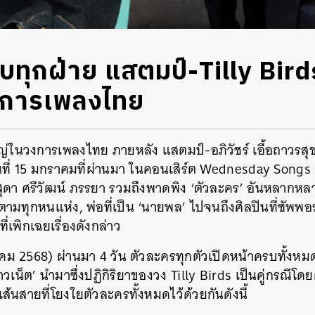
บทุกฝ่าย แสตมป์-Tilly Birds
งการเพลงไทย
ญ่ในวงการเพลงไทย ภายหลัง แสตมป์-อภิวัชร์ เอื้อถาวรสุข
ที่ 15 มกราคมที่ผ่านมา ในคอนเสิร์ต Wednesday Songs ก
ดา ศรีวัฒน์ ภรรยา รวมถึงพาดพิง ‘ตัวละคร’ อันหลากหลาย 
ามทุกหนแห่ง, พ่อที่เป็น ‘นายพล’ ไปจนถึงศิลปินที่ซัพพอ
ี่เพิกเฉยเรื่องดังกล่าว
ราคม 2568) ผ่านมา 4 วัน ตัวละครทุกตัวเปิดหน้าครบทั้งห
เน็ต’ นำมาซึ่งปฏิกิริยาของวง Tilly Birds เป็นคู่กรณ
้นสายที่โยงใยตัวละครทั้งหมดไว้ด้วยกันดังนี้