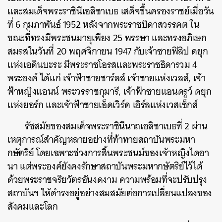
และสมเด็จพระราชินีเอลิซาเบธ เสด็จขึ้นครองราชย์เมื่อวัน
ที่ 6 กุมภาพันธ์ 1952 หลังจากพระราชบิดาสวรรคต ใน
ขณะที่ทรงมีพระชนมายุเพียง 25 พรรษา และทรงอภิเษก
ค้นหา
สมรสในวันที่ 20 พฤศจิกายน 1947 กับเจ้าชายฟิลิป ดยุก
SHARE
TWEET
LINE
EMAIL
แห่งเอดินบะระ มีพระราชโอรสและพระราชธิดารวม 4
พระองค์ ได้แก่ เจ้าฟ้าชายชาร์ลส์ เจ้าชายแห่งเวลส์, เจ้า
ฟ้าหญิงแอนน์ พระวรราชกุมารี, เจ้าฟ้าชายแอนดรูว์ ดยุก
แห่งยอร์ก และเจ้าฟ้าชายเอ็ดเวิร์ด เอิร์ลแห่งเวสเซ็กส์
รัชสมัยของสมเด็จพระราชินีนาถเอลิซาเบธที่ 2 ผ่าน
เหตุการณ์สำคัญหลายอย่างที่ท้าทายสถาบันพระมหา
กษัตริย์ โดยเฉพาะช่วงการสิ้นพระชนม์ของเจ้าหญิงไดอา
นา แต่พระองค์ยังคงรักษาสถาบันพระมหากษัตริย์ไว้ได้
ด้วยพระราชจริยวัตรอันงดงาม ความพร้อมที่จะปรับปรุง
สถาบันฯ ให้ดำรงอยู่อย่างสมสมัยต่อการเปลี่ยนแปลงของ
สังคมและโลก