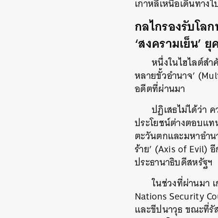
เกาหลีเหนือเดินทางไ
กลไกรองรับโลก
‘สงครามเย็น’ ยุ
หนึ่งในไฮไลต์สำ
หลายขั้วอำนาจ’ (Multi
อดีตที่ผ่านมา
ปฏิเสธไม่ได้ว่า 
ประโยชน์ต่างตอบแทน’ 
ตะวันตกและมหาอำนาจอ
ร้าย’ (Axis of Evil) 
ประธานาธิบดีสหรัฐฯ
ในช่วงที่ผ่านมา
Nations Security Co
และขีปนาวุธ ขณะที่ร
ค้