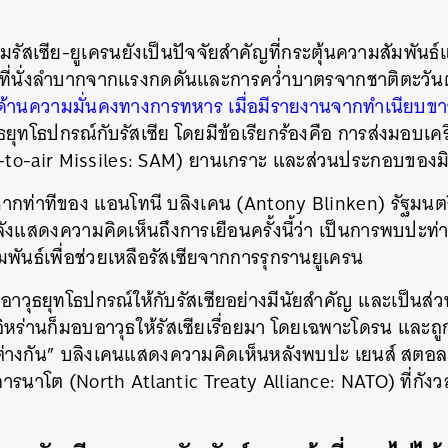
SHARE
TWEET
LINE
EMAIL
รัสเซีย-ยูเครนยังเป็นปัจจัยสำคัญที่กระตุ้นความสัมพันธ
ตกที่นั่งลำบากจากแรงกดดันและการคว่ำบาตรจากชาติตะวัน
ด้านความมั่นคงทางการทหาร เมื่อมีรายงานจากทำเนียบขา
ยุทโธปกรณ์กับรัสเซีย โดยมีข้อเรียกร้องคือ การส่งมอบเครื
ce-to-air Missiles: SAM) ยานเกราะ และส่วนประกอบของม
นจากท่าทีของ แอนโทนี บลิงเคน (Antony Blinken) รัฐมน
งแสดงความคิดเห็นถึงการเยือนครั้งนี้ว่า เป็นการพบปะท่า
พันธ์เพื่อช่วยเหลือรัสเซียจากการรุกรานยูเครน
อาวุธยุทโธปกรณ์ให้กับรัสเซียอย่างมีนัยสำคัญ และเป็นส
่อิหร่านก็มอบอาวุธให้รัสเซียเรื่อยมา โดยเฉพาะโดรน และถ
่างกัน” บลิงเคนแสดงความคิดเห็นหลังพบปะ เยนส์ สตอลเ
รนาโต (North Atlantic Treaty Alliance: NATO) ที่กังวลถึ