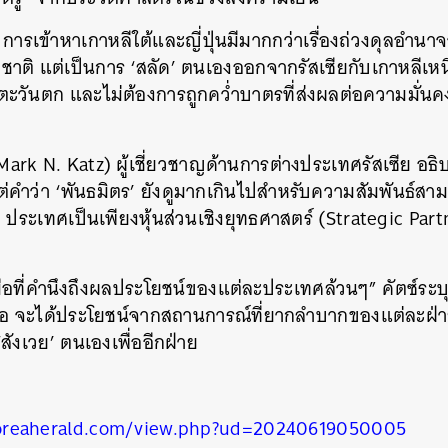
การเข้าหาเกาหลีใต้และญี่ปุ่นมีมากกว่าเรื่องถ่วงดุลอำน
าติ แต่เป็นการ ‘สลัด’ ตนเองออกจากรัสเซียกับเกาหลีเหน
ิตะวันตก และไม่ต้องการถูกคว่ำบาตรที่ส่งผลต่อความมั่น
 (Mark N. Katz) ผู้เชี่ยวชาญด้านการต่างประเทศรัสเซีย อธ
่คำว่า ‘พันธมิตร’ ยังดูมากเกินไปสำหรับความสัมพันธ์สามเส
 ประเทศเป็นเพียงหุ้นส่วนเชิงยุทธศาสตร์ (Strategic Partn
ือที่คำนึงถึงผลประโยชน์ของแต่ละประเทศล้วนๆ” คัตซ์ระบุ ก
นือ จะได้ประโยชน์จากสถานการณ์ที่ยากลำบากของแต่ละฝ่ายเ
ังเวย’ ตนเองเพื่ออีกฝ่าย
oreaherald.com/view.php?ud=20240619050005