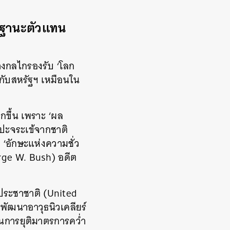
นฐานะตัวแทน
างกลไกรองรับ ‘โลก
ว้กับสหรัฐฯ เหมือนใน
กขึ้น เพราะ ‘ผล
อปะจระเข้จากชาติ
‘อักษะแห่งความชั่ว
eorge W. Bush) อดีต
ประชาชาติ (United
พัฒนาอาวุธนิวเคลียร์
ันการยุติมาตรการคว่ำ