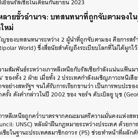
ปเยือนรัสเซียในเดือนกันยายน 2023
หลายขั้วอำนาจ: บทสนทนาที่ถูกจับตามองใ
คใหม่
คัญของบทสนทนาระหว่าง 2 ผู้นำที่ถูกจับตามอง คือการสร้
polar World) ซึ่งสื่อนัยสำคัญถึงระเบียบโลกที่ไม่ได้ผูกไ
ความสัมพันธ์ระหว่างเกาหลีเหนือกับรัสเซียกำลังแน่นแฟ้นมา
ของทั้ง 2 ฝ่าย เมื่อทั้ง 2 ประเทศกำลังเผชิญภาวะหนีเสื
ย่างสหรัฐฯ จนได้รับการเรียกขานว่า เป็นการพบปะของ 
อีกครั้ง ดังคำกล่าวในปี 2002 ของ จอร์จ ดับเบิลยู บุช (G
 เกาหลีเหนือถูกคว่ำบาตรจากคณะมนตรีความมั่นคงแห่งสห
uncil: UNSC) หลังฝ่าฝืนกฎหมายระหว่างประเทศ ด้วยการ
ัสเซียในฐานะประเทศสมาชิกถาวร (P5) ช่วยทำหน้าที่ผลักด
นหา