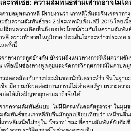
และรัสเซีย: ความสัมพันธ์สามเส้าที่อาจไม่ได
องคาบสมุทรเกาหลี มีรายงานว่า เกาหลีใต้และจีนเจรจาท
่อกระชับความสัมพันธ์ของ 2 ประเทศนับตั้งแต่ปี 2015 โดยเนื้
เปลี่ยนความคิดเห็นถึงผลประโยชน์ร่วมกันในความสัมพันธ์ทวิ
หลี ความท้าทายในภูมิภาค ประเด็นโลกระหว่างประเทศ
ครั้งนี้
รจาทางการทูตข้างต้น ยังรวมถึงแนวทางการริเริ่มความสัม
ปุ่น เพื่อเป็นช่องทางพูดคุยและจัดการวิกฤตการณ์ในคาบสมุ
าวสอดคล้องกับการประเมินของนักวิเคราะห์ว่า จีนในฐาน
สเซีย มีความกังวลต่อสถานการณ์ไม่ต่างสหรัฐฯ เพราะความ
จก่อให้เกิดปัญหาลุกลามมาถึงจีนได้
่องจากความสัมพันธ์แบบ ‘ไม่มีมิตรแท้และศัตรูถาวร’ ในมุ
ามสัมพันธ์ของเกาหลีกับจีนมักถูกเปรียบเทียบว่า เหมือนลิ้นก
ี่เกาหลีเหนือไม่อยู่ใน ‘โอวาท’ ขณะที่ความสัมพันธ์กับรัสเ
 ‘ศัตรู’ จากประวัติศาสตร์ในช่วงสงครามเย็น