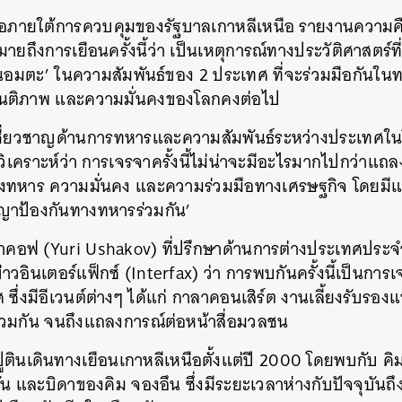
สื่อภายใต้การควบคุมของรัฐบาลเกาหลีเหนือ รายงานความคื
ายถึงการเยือนครั้งนี้ว่า เป็นเหตุการณ์ทางประวัติศาสตร์ท
อมตะ’ ในความสัมพันธ์ของ 2 ประเทศ ที่จะร่วมมือกันในทา
สันติภาพ และความมั่นคงของโลกคงต่อไป
้เชี่ยวชาญด้านการทหารและความสัมพันธ์ระหว่างประเทศในโ
 วิเคราะห์ว่า การเจรจาครั้งนี้ไม่น่าจะมีอะไรมากไปกว่าแถล
างทหาร ความมั่นคง และความร่วมมือทางเศรษฐกิจ โดยมีแ
ัญญาป้องกันทางทหารร่วมกัน’
ยูชาคอฟ (Yuri Ushakov) ที่ปรึกษาด้านการต่างประเทศประ
่าวอินเตอร์แฟ็กซ์ (Interfax) ว่า การพบกันครั้งนี้เป็นการ
ศ ซึ่งมีอีเวนต์ต่างๆ ได้แก่ กาลาคอนเสิร์ต งานเลี้ยงรับร
วมกัน จนถึงแถลงการณ์ต่อหน้าสื่อมวลชน
ูตินเดินทางเยือนเกาหลีเหนือตั้งแต่ปี 2000 โดยพบกับ ค
ั้น และบิดาของคิม จองอึน ซึ่งมีระยะเวลาห่างกับปัจจุบันถึง