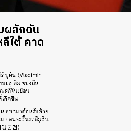
อมผลักดัน
ลีใต้ คาด
ร์ ปูติน (Vladimir
ยพบปะ คิม จองอึน
ณะที่จีนเยือน
เกิดขึ้น
องอึน ออกมาต้อนรับด้วย
 ก่อนจะขึ้นรถลีมูซีน
태양궁전
)