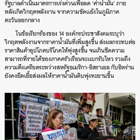
รัฐบาลดำเนินมาตรการเร่งด่วนเพื่อลด ‘ค่าน้ำมัน’ ภาย
หลังเกิดวิกฤตพลังงาน จากความขัดแย้งในภูมิภาค
ตะวันออกกลาง
ในข้อเรียกร้องของ 14 องค์กรประชาสังคมระบุว่า
วิกฤตพลังงานจากราคาน้ำมันที่เพิ่มสูงขึ้น ส่งผลกระทบต่อ
ราคาสินค้าอุปโภคบริโภคให้พุ่งสูงขึ้น จนเกินขีดความ
สามารถที่รายได้ของภาคครัวเรือนจะแบกรับไหว รวมถึง
ความตึงเครียดระหว่างสหรัฐอเมริกา-อิสราเอล กับอิหร่าน
ยังคงยืดเยื้อส่งผลให้ราคาน้ำมันดิบพุ่งทะยานขึ้น