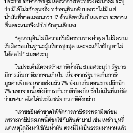
ประการ รักษาการรัฐมนตรีว่าการกระทรวงคมนาคม ระบุ
ว่า มีไอ้โม่งกักตุนจริง ทว่าอนุทินกลับบอกว่าไม่มี แต่
น้ำมันที่ขาดแคลนกว่า 17 ล้านลิตรนั้นเป็นเพราะประชาชน
ตื่นตระหนกจึงนำไปกักตุนเสียเอง
“คุณอนุทินไม่มีความรับผิดชอบทางคำพูด ไม่มีความ
รับผิดชอบในฐานะผู้บริหารสูงสุด และจะแก้ไขปัญหาไม่
ได้ต่อไป” สมยศระบุ
ในประเด็นโครงสร้างภาษีน้ำมัน สมยศระบุว่า รัฐบาล
มีการเก็บภาษีมากจนเกินไป เนื่องจากรัฐบาลเก็บภาษี
มูลค่าเพิ่มตอนขายส่งแล้ว 7% ยังมาเก็บตอนขายปลีกอีก
7% นอกจากนั้นยังมีการเก็บภาษีท้องถิ่น ซึ่งไม่เป็นที่แน่ชัด
ว่าเทศบาลใดได้ประโยชน์จากภาษีดังกล่าว
“เราขอยื่นคำขาดให้จัดการภาษีสรรพสามิตก่อน
เพราะภาษีประเภทนี้ต้องใช้กับสินค้าบาป เช่น เหล้า บุหรี่
แต่เหตุใดถึงมาใช้กับน้ำมัน ตรงนี้ไม่เป็นธรรมมานานแล้ว