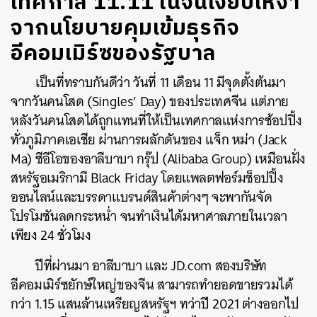
เทศกาล 11.11 ในจีนเงียบเหงา
จากนโยบายคุมเข้มธุรกิจ
อีคอมเมิร์ซของรัฐบาล
เป็นที่ทราบกันดีว่า วันที่ 11 เดือน 11 มีจุดตั้งต้นมา
จากวันคนโสด (Singles’ Day) ของประเทศจีน แต่ภาย
หลังวันคนโสดได้ถูกแทนที่ให้เป็นเทศกาลแห่งการช้อปปิ้ง
ทั่วภูมิภาคเอเชีย ผ่านการผลักดันของ
แจ็ก หม่า (Jack
Ma) ซีอีโอของอาลีบาบา กรุ๊ป (Alibaba Group)
เหมือนฝั่ง
สหรัฐอเมริกามี Black Friday โดยแพลตฟอร์มช็อปปิ้ง
ออนไลน์และบรรดาแบรนด์สินค้าต่างๆ จะพากันจัด
โปรโมชันลดกระหน่ำ จนทำเงินได้มหาศาลภายในเวลา
เพียง 24 ชั่วโมง
ปีที่ผ่านมา อาลีบาบา และ JD.com สองบริษัท
อีคอมเมิร์ซยักษ์ใหญ่ของจีน สามารถทำยอดขายรวมได้
กว่า 1.15 แสนล้านเหรียญสหรัฐฯ ทว่าปี 2021 ต่างออกไป