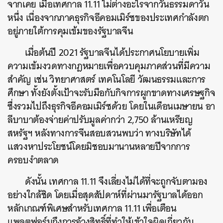
จากเคย เมื่อเทศกาล 11.11 ไม่ต่างอะไรจากวันธรรมดาวัน
หนึ่ง เนื่องจากภาคธุรกิจอีคอมเมิร์ซของประเทศกำลังตก
อยู่ภายใต้การคุมเข้มของรัฐบาลจีน
เมื่อต้นปี 2021 รัฐบาลจีนได้ประกาศนโยบายเพิ่ม
ความเข้มงวดทางกฎหมายเพื่อควบคุมภาคส่วนที่มีความ
สำคัญ เช่น วิทยาศาสตร์ เทคโนโลยี วัฒนธรรมและการ
ศึกษา ทั้งยังตั้งเป้าจะรับมือกับกิจการผูกขาดทางเศรษฐกิจ
ซึ่งรวมไปถึงธุรกิจอีคอมเมิร์ซด้วย โดยในเดือนเมษายน อา
ลีบาบาต้องจ่ายค่าปรับมูลค่ากว่า 2,750 ล้านเหรียญ
สหรัฐฯ หลังทางการจีนสอบสวนพบว่า ทางบริษัทได้
แสวงหาประโยชน์โดยมิชอบมานานหลายปีจากการ
ครอบงำตลาด
ดังนั้น เทศกาล 11.11 จึงเลี่ยงไม่ได้ที่จะถูกจับตามอง
อย่างใกล้ชิด โดยเมื่อสุดสัปดาห์ที่ผ่านมารัฐบาลได้ออก
หลักเกณฑ์พิเศษสำหรับเทศกาล 11.11 เพื่อเตือน
แพลตฟอร์มถึงการอ้างสิทธิ์ที่ทำให้เข้าใจผิดเกี่ยวกับ