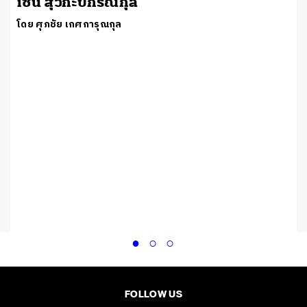
เชน สุวิกะปกรณ์กุล
โดย ศุภชัย เกศการุณกุล
FOLLOW US