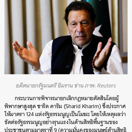
อดีตนายกรัฐมนตรี อิมราน ข่าน ภาพ: Reuters
กระบวนการพิจารณายกเลิกกฎหมายตัดสินโดยผู้
พิพากษาสูงสุด ชาริด คาริม (Sharid Kharim) ซึ่งประกาศ
ให้มาตรา 124 แห่งรัฐธรรมนูญเป็นโมฆะ โดยให้เหตุผลว่า
ขัดต่อรัฐธรรมนูญอย่างรุนแรงในด้านสิทธิพื้นฐานของ
ประชาชนตามมาตราที่ 9 (ความมั่นคงของมนุษย์ด้านสิทธิ