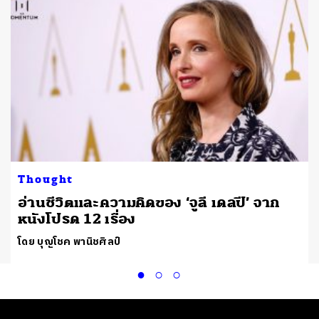
Thought
ก
อ่านชีวิตและความคิดของ ‘จูลี เดลปี’ จาก
หนังโปรด 12 เรื่อง
โดย บุญโชค พานิชศิลป์