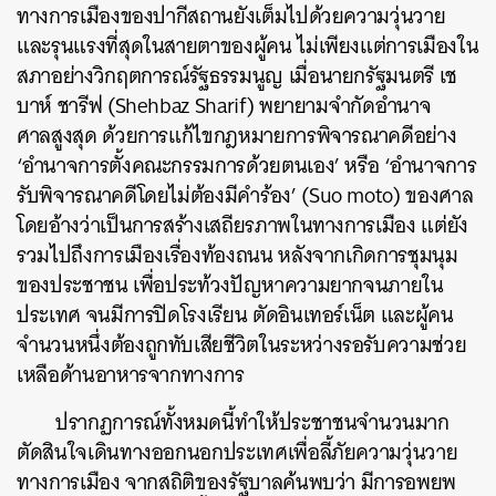
ทางการเมืองของปากีสถานยังเต็มไปด้วยความวุ่นวาย
และรุนแรงที่สุดในสายตาของผู้คน ไม่เพียงแต่การเมืองใน
ค้นหา
สภาอย่างวิกฤตการณ์รัฐธรรมนูญ เมื่อนายกรัฐมนตรี เช
SHARE
TWEET
LINE
EMAIL
บาห์ ชารีฟ (Shehbaz Sharif) พยายามจำกัดอำนาจ
ศาลสูงสุด ด้วยการแก้ไขกฎหมายการพิจารณาคดีอย่าง
‘อำนาจการตั้งคณะกรรมการด้วยตนเอง’ หรือ ‘อำนาจการ
รับพิจารณาคดีโดยไม่ต้องมีคำร้อง’ (Suo moto) ของศาล
โดยอ้างว่าเป็นการสร้างเสถียรภาพในทางการเมือง แต่ยัง
รวมไปถึงการเมืองเรื่องท้องถนน หลังจากเกิดการชุมนุม
ของประชาชน เพื่อประท้วงปัญหาความยากจนภายใน
ประเทศ จนมีการปิดโรงเรียน ตัดอินเทอร์เน็ต และผู้คน
จำนวนหนึ่งต้องถูกทับเสียชีวิตในระหว่างรอรับความช่วย
เหลือด้านอาหารจากทางการ
ปรากฏการณ์ทั้งหมดนี้ทำให้ประชาชนจำนวนมาก
ตัดสินใจเดินทางออกนอกประเทศเพื่อลี้ภัยความวุ่นวาย
ทางการเมือง จากสถิติของรัฐบาลค้นพบว่า มีการอพยพ