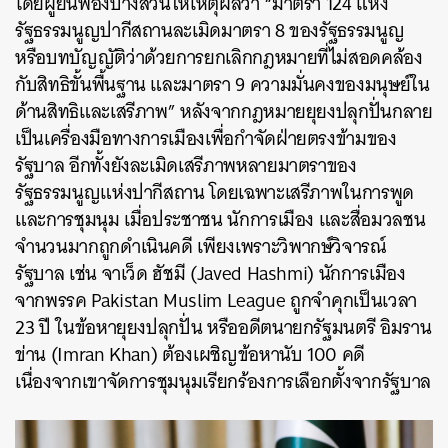
โดยผู้ยื่นฟ้องบางส่วนให้เหตุผลว่า “มาตรา 124 แห่ง
รัฐธรรมนูญปากีสถานละเมิดมาตรา 8 ของรัฐธรรมนูญ
หรือบทบัญญัติว่าด้วยการยกเลิกกฎหมายที่ไม่สอดคล้อง
กับสิทธิขั้นพื้นฐาน และมาตรา 9 ความมั่นคงของมนุษย์ใน
ด้านสิทธิและเสรีภาพ” หลังจากกฎหมายยุยงปลุกปั่นกลาย
เป็นเครื่องมือทางการเมืองเพื่อกำจัดฝ่ายตรงข้ามของ
รัฐบาล อีกทั้งยังละเมิดเสรีภาพหลายมาตราของ
รัฐธรรมนูญแห่งปากีสถาน โดยเฉพาะเสรีภาพในการพูด
และการชุมนุม เมื่อประชาชน นักการเมือง และสื่อมวลชน
จำนวนมากถูกดำเนินคดี เพียงเพราะวิพากษ์วิจารณ์
รัฐบาล เช่น จาเว็ด ฮัชมี (Javed Hashmi) นักการเมือง
จากพรรค Pakistan Muslim League ถูกจำคุกเป็นเวลา
23 ปี ในข้อหายุยงปลุกปั่น หรืออดีตนายกรัฐมนตรี อิมราน
ข่าน (Imran Khan) ต้องเผชิญข้อหานับ 100 คดี
เนื่องจากเขาจัดการชุมนุมเรียกร้องการเลือกตั้งจากรัฐบาล