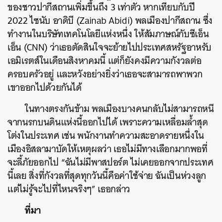
ของชาวปากีสถานเพิ่มขึ้นถึง 3 เท่าตัว หากเทียบกับปี
2022 ไซนับ อาดิบี (
Zainab Abidi)
พลเมืองปากีสถาน ซึ่ง
ทำงานในบริษัทเทคโนโลยีแห่งหนึ่ง ให้สัมภาษณ์กับซีเอ็น
เอ็น (CNN) ว่าเธอตัดสินใจจะย้ายไปประเทศสหรัฐอาหรับ
เอมิเรตส์ในเดือนสิงหาคมนี้ แต่ก็ยังคงมีความกังวลต่อ
ครอบครัวอยู่ และหวังอย่างยิ่งว่าเธอจะสามารถพาพวก
เขาออกไปด้วยกันได้
ในทางตรงกันข้าม พลเมืองบางคนกลับไม่สามารถหนี
จากนรกบนดินแห่งนี้ออกไปได้ เพราะความเหลื่อมล้ำสุด
โต่งในประเทศ เช่น พนักงานทำความสะอาดรายหนึ่งใน
เมืองอิสลามาบัดให้เหตุผลว่า เธอไม่มีทางเลือกมากพอที่
จะลี้ภัยออกไป “ฉันไม่มีพาสปอร์ต ไม่เคยออกจากประเทศ
นี้เลย สิ่งที่กังวลที่สุดทุกวันนี้คือค่าใช้จ่าย ฉันเป็นห่วงลูก
แต่ไม่รู้จะไปที่ไหนจริงๆ” เธอกล่าว
ที่มา