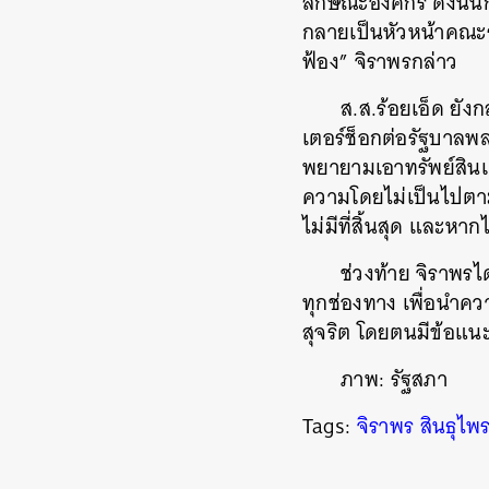
ลักษณะองค์กร ดังนั
กลายเป็นหัวหน้าคณะ
ฟ้อง” จิราพรกล่าว
ส.ส.ร้อยเอ็ด ยัง
ค้
เตอร์ช็อกต่อรัฐบาลพ
พยายามเอาทรัพย์สิ
ความโดยไม่เป็นไปตา
ไม่มีที่สิ้นสุด และ
ช่วงท้าย จิราพรไ
ทุกช่องทาง เพื่อนำค
สุจริต โดยตนมีข้อแน
ภาพ: รัฐสภา
Tags:
จิราพร สินธุไพ