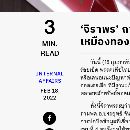
‘จิราพร’ 
3
เหมืองทองอ
MIN.
READ
วันนี้ (18 กุมภา
ร้อยเอ็ด พรรคเพื่อไ
INTERNAL
หรือเสนอแนะปัญหาต่อค
AFFAIRS
ออสเตรเลีย ที่มีฐานะ
FEB 18,
ตลาดหลักทรัพย์ออสเต
2022
ทั้งนี้จิราพรระบ
ถามพล.อ.ประยุทธ์ จันท
การปกปิดข้อมูลที่เชื
รอบที่ 4 ตนจึงขอให