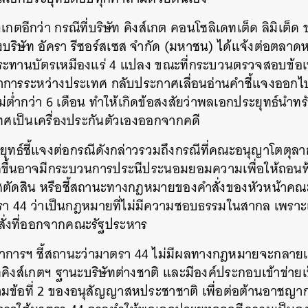
ังเกตอีกว่า กรณีที่บริษัท คิงส์เกต คอนโซลิเดทเต็ด ลิมิเต็ด 
บริษัท อัครา รีซอร์สเซส จำกัด (มหาชน) ได้แจ้งต่อตลาดห
ประทานบัตรเหมืองแร่ 4 แปลง ขณะที่กระบวนตรวจสอบข้อเท
การระหว่างประเทศ กลับประกาศเลื่อนอ่านคำชี้แจงออกไป
ไม่ต่ำกว่า 6 เดือน ทำให้เกิดข้อสงสัยว่าพลเอกประยุทธ์นำทร
ศเป็นเครื่องประกันตัวเองออกจากคดี
ุทธ์ชี้แจงต่อกรณีดังกล่าวรวมถึงกรณีที่คณะอนุญาโตตุลา
่เกิดขึ้นอาจมีกระบวนการประนีประนอมยอมความเพื่อให้ถอนฟ
ศตัดสิน หรือชี้สถานะทางกฎหมายของคำสั่งของหัวหน้าค
า 44 ว่าเป็นกฎหมายที่ไม่มีความชอบธรรมในสากล เพราะเ
ั่งที่ออกจากคณะรัฐประหาร
การฯ ชี้สถานะว่ามาตรา 44 ไม่มีผลทางกฎหมายจะกลายเป็น
ทคิงส์เกตฯ ฐานะบริษัทต่างชาติ และมีองค์ประกอบเข้าข่ายเ
้อที่ 2 ของอนุสัญญาสหประชาชาติ เพื่อต่อต้านอาชญากรร