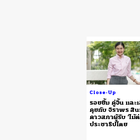
Close-Up
รอยยิ้ม คู่จิ้น และ
คุยกับ จิราพร สิน
ดาวสภาผู้รับ ‘ไม้ต
ประชาธิปไตย