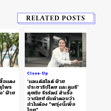
RELATED POSTS
Close-Up
เสื้อแดง
‘แลนด์สไลด์ ฝ่าย
ธุไพร
ประชาธิปไตย และคูมธี’
่อ’ ฝ่าย
คุยกับ ธีรรัตน์ สำเร็จ
วาณิชย์ กับคำตอบว่า
ทำไมต้อง “พรุ่งนี้เพื่อ
ไทย”