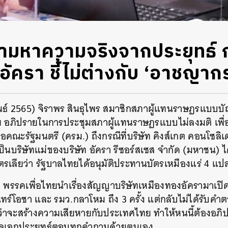
ถามหาความจริงจากประยุทธ์ ก
ัครา ชี้ไม่ต่างกับ ‘อาชญาก
พันธ์ 2565) จิราพร สินธุไพร สมาชิกสภาผู้แทนราษฏรแบบบัญ
ทย อภิปรายในการประชุมสภาผู้แทนราษฏรแบบไม่ลงมติ เพื่อ
ณะรัฐมนตรี (ครม.) ถึงกรณีที่บริษัท คิงส์เกต คอนโซลิเด
เป็นบริษัทแม่ของบริษัท อัครา รีซอร์สเซส จำกัด (มหาชน) ไ
รเลียว่า รัฐบาลไทยได้อนุมัติประทานบัตรเหมืองแร่ 4 แ
ุว่า พรรคเพื่อไทยนำเรื่องสัญญาบริษัทเหมืองทองอัครามาเ
ร์โอชา และ รมว.กลาโหม ถึง 3 ครั้ง แต่กลับไม่ได้รับคำตอบ
่อว่าจะสร้างความเสียหายกับประเทศไทย ทำให้หนนี้ต้องอภิปร
้พลเอกประยุทธ์ตอบทุกคำถามด้วยตนเอง