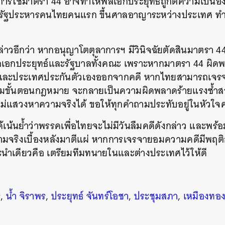
้นการใช้มาตรา 44 อาจทำให้พลเอกประยุทธถูกตีความเป็น
รัฐประหารคนไทยคนแรก ขึ้นศาลอาญาระหว่างประเทศ ทำ
กล่าวอีกว่า หากอนุญาโตตุลาการฯ มีวินิจฉัยตัดสินมาตรา 44
นหา
ลเอกประยุทธ์และรัฐบาลทั้งคณะ เพราะหากมาตรา 44 ผิด
SHARE
TWEET
LINE
EMAIL
นและประเทศประกันตัวเองออกจากคดี หากไทยสามารถเจ
มขั้นตอนกฎหมาย จะกลายเป็นความผิดพลาดร้ายแรงซ้ำส
หากไม่แสวงหาความจริงได้ ขอให้ทุกคำถามประทับอยู่ในหัวใ
ด้เน้นย้ำว่าพรรคเพื่อไทยจะไม่มีวันลืมคดีดังกล่าว และพร้
วามจริงเบื้องหลังมาตีแผ่ หากการเจรจายอมความคดีมีพฤต
ะนำเดียวคือ เตรียมทีมทนายในและต่างประเทศไว้ให้ดี
ร
,
น้ำ จิราพร
,
ประยุทธ์ จันทร์โอชา
,
ประชุมสภา
,
เหมืองทอง