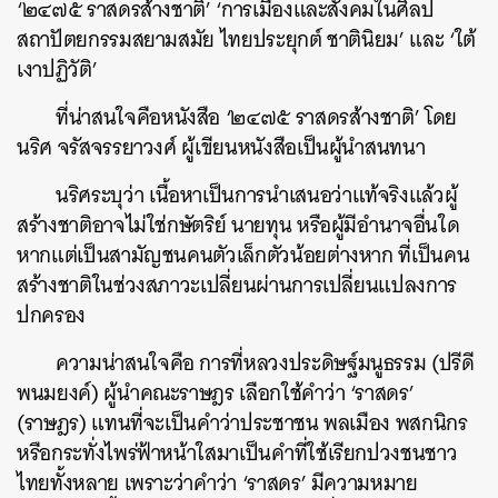
‘๒๔๗๕ ราสดรส้างชาติ’ ‘การเมืองและสังคมในศิลป
สถาปัตยกรรมสยามสมัย ไทยประยุกต์ ชาตินิยม’ และ ‘ใต้
เงาปฏิวัติ’
ที่น่าสนใจคือหนังสือ ‘๒๔๗๕ ราสดรส้างชาติ’ โดย
นริศ จรัสจรรยาวงศ์ ผู้เขียนหนังสือเป็นผู้นำสนทนา
นริศระบุว่า เนื้อหาเป็นการนำเสนอว่าแท้จริงแล้วผู้
สร้างชาติอาจไม่ใช่กษัตริย์ นายทุน หรือผู้มีอำนาจอื่นใด
หากแต่เป็นสามัญชนคนตัวเล็กตัวน้อยต่างหาก ที่เป็นคน
สร้างชาติในช่วงสภาวะเปลี่ยนผ่านการเปลี่ยนแปลงการ
ปกครอง
ความน่าสนใจคือ การที่หลวงประดิษฐ์มนูธรรม (ปรีดี
พนมยงค์) ผู้นำคณะราษฎร เลือกใช้คำว่า ‘ราสดร’
(ราษฎร) แทนที่จะเป็นคำว่าประชาชน พลเมือง พสกนิกร
หรือกระทั่งไพร่ฟ้าหน้าใสมาเป็นคำที่ใช้เรียกปวงชนชาว
ไทยทั้งหลาย เพราะว่าคำว่า ‘ราสดร’ มีความหมาย