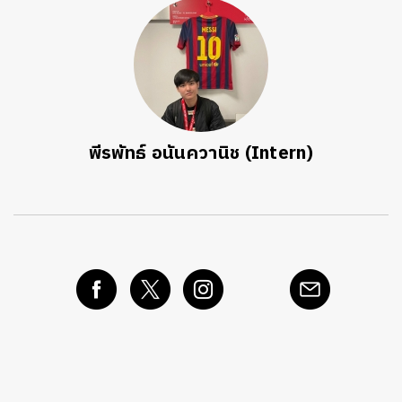
พีรพัทธ์ อนันควานิช (Intern)