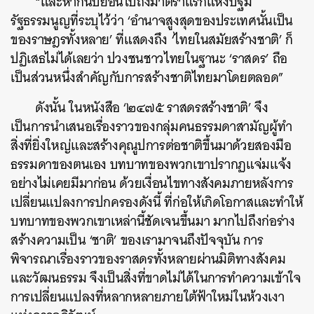
“และหากนับย้อนไปถึงมาตราแรกแห่งปฐม
รัฐธรรมนูญที่ระบุไว้ว่า ‘อำนาจสูงสุดของประเทศนั้นเป็น
ของราษฎรทั้งหลาย’ ที่แสดงถึง ‘ไทยในสมัยสร้างชาติ’ ก็
ปฏิเสธไม่ได้เลยว่า ปวงชนชาวไทยในฐานะ ‘ราสดร’ ถือ
เป็นส่วนหนึ่งสำคัญกับการสร้างชาติไทยมาโดยตลอด”
ค้นหา
SHARE
TWEET
LINE
EMAIL
ดังนั้น ในหนังสือ ‘๒๔๗๕ ราสดรสร้างชาติ’ จึง
เป็นการนำเสนอเรื่องราวของกลุ่มคนธรรมดาสามัญผู้ทำ
สิ่งที่ยิ่งใหญ่และสร้างคุณูปการต่อชาติขึ้นมาด้วยสองมือ
ธรรมดาของตนเอง บทบาทของพวกเขาปรากฏแจ่มแจ้ง
อย่างไม่เคยมีมาก่อน ด้วยเงื่อนไขทางสังคมภายหลังการ
เปลี่ยนแปลงการปกครองดังนี้ ที่ก่อให้เกิดโอกาสและทำให้
บทบาทของพวกเขาเหล่านี้ชัดเจนขึ้นมา มากไปถึงก่อร่าง
สร้างความเป็น ‘ชาติ’ ของเรามาจนถึงปัจจุบัน การ
พิจารณาเรื่องราวของราสดรทั้งหลายผ่านมิติทางสังคม
และวัฒนธรรม จึงเป็นสิ่งที่ขาดไม่ได้ในการทำความเข้าใจ
การเปลี่ยนแปลงที่หลากหลายภายใต้ฟ้าใหม่ในห้วงเงา