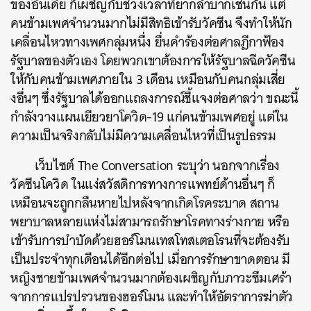
ของอินเดีย ก็เผชิญกับช่วงเวลาที่ยากลำบากเช่นกัน แต่
คนข้ามเพศจำนวนมากไม่มีสิทธิเข้ารับวัคซีน จึงทำให้นัก
เคลื่อนไหวทางเพศกลุ่มหนึ่ง ยื่นคำร้องต่อศาลฎีกาฟ้อง
รัฐบาลของตัวเอง โดยพวกเขาต้องการให้รัฐบาลฉีดวัคซีน
ให้กับคนข้ามเพศภายใน 3 เดือน เหมือนกับคนกลุ่มเสี่ย
งอื่นๆ ซึ่งรัฐบาลได้ออกแถลงการณ์ชี้แจงต่อศาลว่า ขณะนี้
กำลังวางแผนเยียวยาโควิด-19 แก่คนข้ามเพศอยู่ แต่ใน
ความเป็นจริงกลับไม่มีความเคลื่อนไหวที่เป็นรูปธรรม
เว็บไซต์ The Conversation ระบุว่า นอกจากเรื่อง
วัคซีนโควิด ในแง่สวัสดิการทางการแพทย์ด้านอื่นๆ ก็
เหมือนจะถูกกลืนหายไปหลังจากเกิดโรคระบาด สถาน
พยาบาลหลายแห่งไม่สามารถรักษาโรคทางร่างกาย หรือ
เข้ารับการบำบัดด้วยฮอร์โมนเทสโทสเตอโรนที่จะต้องรับ
ค้นหา
เป็นประจำทุกเดือนได้อีกต่อไป เมื่อการรักษาขาดตอน มี
SHARE
TWEET
LINE
EMAIL
หญิงชายข้ามเพศจำนวนมากต้องเผชิญกับภาวะซึมเศร้า
จากการแปรปรวนของฮอร์โมน และทำให้อัตราการฆ่าตัว