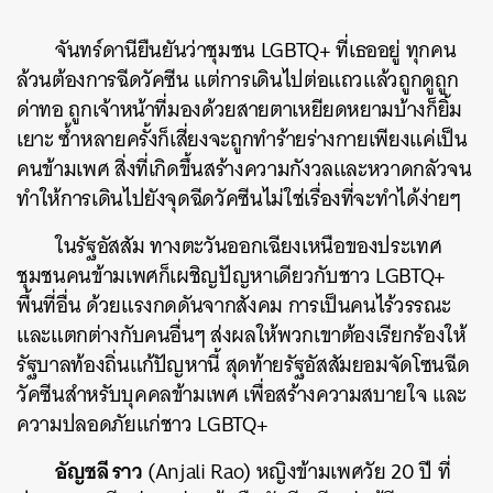
จันทร์ดานียืนยันว่าชุมชน LGBTQ+ ที่เธออยู่ ทุกคน
ล้วนต้องการฉีดวัคซีน แต่การเดินไปต่อแถวแล้วถูกดูถูก
ด่าทอ ถูกเจ้าหน้าที่มองด้วยสายตาเหยียดหยามบ้างก็ยิ้ม
เยาะ ซ้ำหลายครั้งก็เสี่ยงจะถูกทำร้ายร่างกายเพียงแค่เป็น
คนข้ามเพศ สิ่งที่เกิดขึ้นสร้างความกังวลและหวาดกลัวจน
ทำให้การเดินไปยังจุดฉีดวัคซีนไม่ใช่เรื่องที่จะทำได้ง่ายๆ
ในรัฐอัสสัม ทางตะวันออกเฉียงเหนือของประเทศ
ชุมชนคนข้ามเพศก็เผชิญปัญหาเดียวกับชาว LGBTQ+
พื้นที่อื่น ด้วยแรงกดดันจากสังคม การเป็นคนไร้วรรณะ
และแตกต่างกับคนอื่นๆ ส่งผลให้พวกเขาต้องเรียกร้องให้
รัฐบาลท้องถิ่นแก้ปัญหานี้ สุดท้ายรัฐอัสสัมยอมจัดโซนฉีด
วัคซีนสำหรับบุคคลข้ามเพศ เพื่อสร้างความสบายใจ และ
ความปลอดภัยแก่ชาว LGBTQ+
อัญชลี ราว
(Anjali Rao) หญิงข้ามเพศวัย 20 ปี ที่