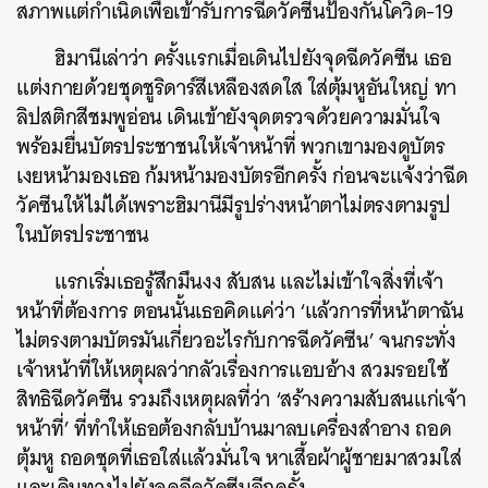
สภาพแต่กำเนิดเพื่อเข้ารับการฉีดวัคซีนป้องกันโควิด-19
ฮิมานีเล่าว่า ครั้งแรกเมื่อเดินไปยังจุดฉีดวัคซีน เธอ
แต่งกายด้วยชุดชูริดาร์สีเหลืองสดใส ใส่ตุ้มหูอันใหญ่ ทา
ลิปสติกสีชมพูอ่อน เดินเข้ายังจุดตรวจด้วยความมั่นใจ
พร้อมยื่นบัตรประชาชนให้เจ้าหน้าที่ พวกเขามองดูบัตร
เงยหน้ามองเธอ ก้มหน้ามองบัตรอีกครั้ง ก่อนจะแจ้งว่าฉีด
วัคซีนให้ไม่ได้เพราะฮิมานีมีรูปร่างหน้าตาไม่ตรงตามรูป
ในบัตรประชาชน
แรกเริ่มเธอรู้สึกมึนงง สับสน และไม่เข้าใจสิ่งที่เจ้า
หน้าที่ต้องการ ตอนนั้นเธอคิดแค่ว่า ‘แล้วการที่หน้าตาฉัน
ไม่ตรงตามบัตรมันเกี่ยวอะไรกับการฉีดวัคซีน’ จนกระทั่ง
เจ้าหน้าที่ให้เหตุผลว่ากลัวเรื่องการแอบอ้าง สวมรอยใช้
สิทธิฉีดวัคซีน รวมถึงเหตุผลที่ว่า ‘สร้างความสับสนแก่เจ้า
หน้าที่’ ที่ทำให้เธอต้องกลับบ้านมาลบเครื่องสำอาง ถอด
ตุ้มหู ถอดชุดที่เธอใส่แล้วมั่นใจ หาเสื้อผ้าผู้ชายมาสวมใส่
และเดินทางไปยังจุดฉีดวัคซีนอีกครั้ง