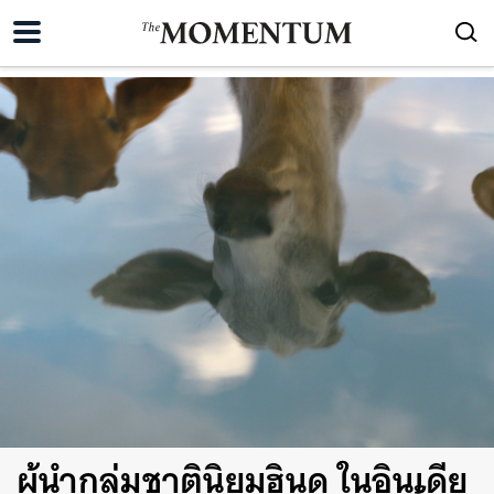
ผู้นำกลุ่มชาตินิยมฮินดู ในอินเดีย