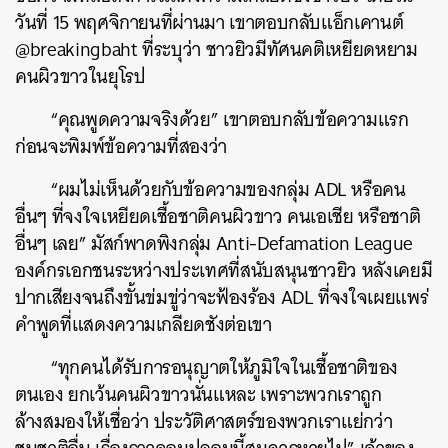
วันที่ 15 พฤศจิกายนที่ผ่านมา เขาตอบกลับแอ็กเคานต์
@breakingbaht ที่ระบุว่า ชาวยิวมีทัศนคติเหยียดหยาม
คนผิวขาวในยุโรป
“คุณพูดความจริงด้วย” เขาตอบกลับข้อความแรก
ก่อนจะพิมพ์ข้อความที่สองว่า
“ผมไม่เห็นด้วยกับข้อความของกลุ่ม ADL หรือคน
อื่นๆ ที่จงใจเหยียดเชื้อชาติคนผิวขาว คนเอเชีย หรือชาติ
อื่นๆ เลย” มัสก์พาดพิงกลุ่ม Anti-Defamation League
องค์กรเอกชนระหว่างประเทศที่สนับสนุนชาวยิว หลังเคยมี
ปากเสียงจนถึงขั้นข่มขู่ว่าจะฟ้องร้อง ADL ที่จงใจเผยแพร่
คำพูดที่แสดงความเกลียดชังต่อเขา
“ทุกคนได้รับการอนุญาตให้ภูมิใจในเชื้อชาติของ
ตนเอง ยกเว้นคนผิวขาวนั่นแหละ เพราะพวกเราถูก
ล้างสมองให้เชื่อว่า ประวัติศาสตร์ของพวกเราแย่กว่า