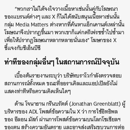
“พวกเราไม่ได้จงใจวางเนื้อหาเช่นนั้นคู่กับโฆษณา
ของแบรนด์ต่างๆ และ X ก็ไม่ได้สนับสนุนเนื้อหาเช่นนั้น
กลุ่ม Media Matters ต่างหากที่ค้นหาแอ็กเคานต์เหล่านั้น
โฆษณาจึงปรากฏขึ้นมา พวกเขาก็แค่กดรีเฟรชซ้ำไปซ้ำมา
เพื่อให้ปรากฏโฆษณาหลากหลายนั่นเอง” โฆษกของ X
ชี้แจงกับซีเอ็นบีซี
ท่าทีของกลุ่มอื่นๆ ในสถานการณ์ปัจจุบัน
เบื้องต้นรายงานระบุว่า บริษัทบราโวกำลังตรวจสอบ
สถานการณ์ทั้งหมด ขณะที่ออราเคิลและแอปเปิลยังไม่
แสดงท่าทีหรือความคิดเห็นใดๆ
ด้าน โจนาธาน กรีนบรัตต์ (Jonathan Greenblatt) ผู้
บริหารของ ADL โพสต์ข้อความใน X ว่า การใช้อิทธิพล
ของ อีลอน มัสก์ ผ่านการโพสต์ข้อความบนโลกโซเชียลฯ
ของตน สร้างความอันตราย และอาจส่งเสริมขบวนการต่อ