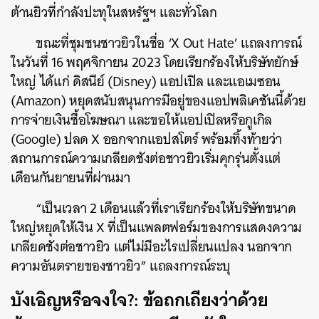
ต้านยิวที่กำลังปะทุในสหรัฐฯ และทั่วโลก
ขณะที่ชุมชนชาวยิวในชื่อ ‘X Out Hate’ แถลงการณ์
ในวันที่ 16 พฤศจิกายน 2023 โดยเรียกร้องให้บริษัทยักษ์
ใหญ่ ได้แก่ ดิสนีย์ (Disney) แอปเปิล และแอเมซอน
(Amazon) หยุดสนับสนุนการมีอยู่ของแอปพลิเคชันนี้ด้วย
การจ่ายเงินซื้อโฆษณา และขอให้แอปเปิลหรือกูเกิล
(Google) ปลด X ออกจากแอปสโตร์ พร้อมทิ้งท้ายว่า
สถานการณ์ความเกลียดชังต่อชาวยิวเริ่มคุกรุ่นตั้งแต่
เดือนกันยายนที่ผ่านมา
ค้นหา
“เป็นเวลา 2 เดือนแล้วที่เราเรียกร้องให้บริษัทขนาด
SHARE
TWEET
LINE
EMAIL
ใหญ่หยุดให้เงิน X ที่เป็นแพลตฟอร์มของการแสดงความ
เกลียดชังต่อชาวยิว แต่ไม่มีอะไรเปลี่ยนแปลง นอกจาก
ความอันตรายของชาวยิว” แถลงการณ์ระบุ
บังเอิญหรือจงใจ?: ข้อถกเถียงว่าด้วย