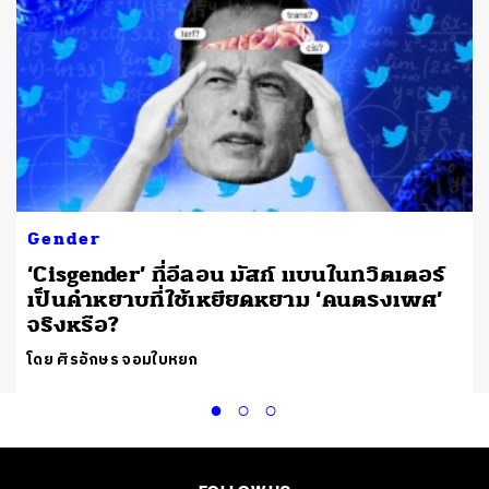
Gender
‘Cisgender’ ที่อีลอน มัสก์ แบนในทวิตเตอร์
เป็นคำหยาบที่ใช้เหยียดหยาม ‘คนตรงเพศ’
จริงหรือ?
โดย ศิรอักษร จอมใบหยก