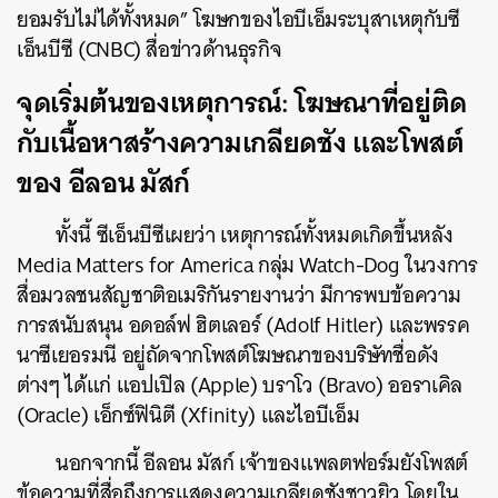
ยอมรับไม่ได้ทั้งหมด” โฆษกของไอบีเอ็มระบุสาเหตุกับซี
เอ็นบีซี (CNBC) สื่อข่าวด้านธุรกิจ
จุดเริ่มต้นของเหตุการณ์: โฆษณาที่อยู่ติด
กับเนื้อหาสร้างความเกลียดชัง และโพสต์
ของ อีลอน มัสก์
ทั้งนี้ ซีเอ็นบีซีเผยว่า เหตุการณ์ทั้งหมดเกิดขึ้นหลัง
Media Matters for America กลุ่ม Watch-Dog ในวงการ
สื่อมวลชนสัญชาติอเมริกันรายงานว่า มีการพบข้อความ
การสนับสนุน อดอล์ฟ ฮิตเลอร์ (Adolf Hitler) และพรรค
นาซีเยอรมนี อยู่ถัดจากโพสต์โฆษณาของบริษัทชื่อดัง
ต่างๆ ได้แก่ แอปเปิล (Apple) บราโว (Bravo) ออราเคิล
(Oracle) เอ็กซ์ฟินิตี (Xfinity) และไอบีเอ็ม
นอกจากนี้ อีลอน มัสก์ เจ้าของแพลตฟอร์มยังโพสต์
ข้อความที่สื่อถึงการแสดงความเกลียดชังชาวยิว โดยใน