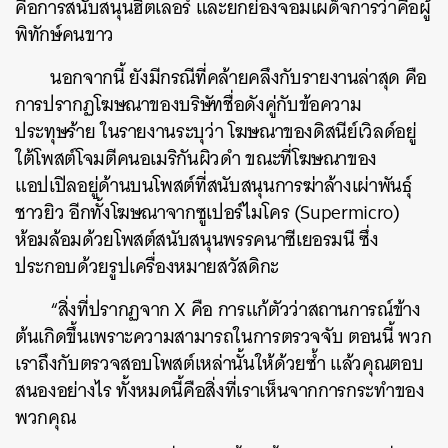
คือการสนับสนุนฮิตเลอร์ และยกย่องจอมเผด็จการว่าคือผู้
พิทักษ์คนขาว
นอกจากนี้ ยังมีกรณีที่คล้ายคลึงกับรายงานล่าสุด คือ
การปรากฏโฆษณาของบริษัทชื่อดังคู่กับข้อความ
ประทุษร้าย ในรายงานระบุว่า โฆษณาของดิสนีย์เวิลด์อยู่
ใต้โพสต์โจมตีคนอเมริกันผิวดำ ขณะที่โฆษณาของ
แอปเปิลอยู่ด้านบนโพสต์ที่สนับสนุนการฆ่าล้างเผ่าพันธุ์
ชาวยิว อีกทั้งโฆษณาจากซูเปอร์ไมโคร (Supermicro)
ห้อมล้อมด้วยโพสต์สนับสนุนพรรคนาซีเยอรมนี ซึ่ง
ประกอบด้วยรูปเครื่องหมายสวัสดิกะ
“สิ่งที่ปรากฏจาก X คือ การแก้ตัวว่าสถานการณ์ข้าง
ต้นเกิดขึ้นเพราะความสามารถในการตรวจจับ ตอนนี้ พวก
เราถึงกับตรวจสอบโพสต์เหล่านั้นให้ด้วยซ้ำ แล้วคุณตอบ
สนองอย่างไร ทั้งหมดนี้คือสิ่งที่เราเห็นจากการกระทำของ
พวกคุณ