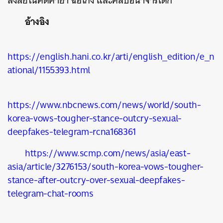
สงสัยในคดีค้ายา ฉ้อโกง และคลิปอนาจารเด็ก
อ้างอิง
https://english.hani.co.kr/arti/english_edition/e_n
ational/1155393.html
https://www.nbcnews.com/news/world/south-
korea-vows-tougher-stance-outcry-sexual-
deepfakes-telegram-rcna168361
https://www.scmp.com/news/asia/east-
asia/article/3276153/south-korea-vows-tougher-
stance-after-outcry-over-sexual-deepfakes-
telegram-chat-rooms