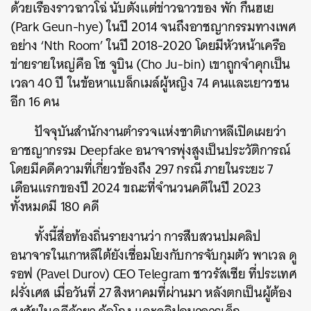
ด้วยเรื่องราวฉาวโฉ่ นับตั้งแต่ข่าวฉาวของ พัก กึนฮเย
(Park Geun-hye) ในปี 2014 จนถึงอาชญากรรมทางเพศ
อย่าง ‘
Nth Room’
ในปี 2018-2020 โดยมีหัวหน้าเครือ
ข่ายรายใหญ่คือ โช จูบิน (Cho Ju-bin) เขาถูกจำคุกเป็น
เวลา 40 ปี ในข้อหาแบล็กเมล์ผู้หญิง 74 คนและเยาวชน
อีก 16 คน
ปัจจุบันสำนักงานตำรวจแห่งชาติเกาหลีเปิดเผยว่า
อาชญากรรม Deepfake อนาจารพุ่งสูงเป็นประวัติการณ์
โดยมีคดีความที่เกี่ยวข้องถึง 297 กรณี ภายในระยะ 7
เดือนแรกของปี 2024 ขณะที่จำนวนคดีในปี 2023
ค้นหา
ทั้งหมดมี 180 คดี
SHARE
TWEET
LINE
EMAIL
ทั้งนี้สื่อท้องถิ่นรายงานว่า การสืบสวนปมคลิป
อนาจารในเกาหลีใต้ยังเชื่อมโยงกับการจับกุมตัว พาเวล ดู
รอฟ (Pavel Durov) CEO Telegram ชาวรัสเซีย ที่ประเทศ
ฝรั่งเศส เมื่อวันที่ 27 สิงหาคมที่ผ่านมา หลังตกเป็นผู้ต้อง