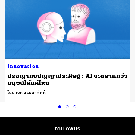
Innovation
ปรัชญากับปัญญาประดิษฐ์ : AI จะฉลาดกว่า
มนุษย์ได้แค่ไหน
โดย เจิด บรรดาศักดิ์
FOLLOW US