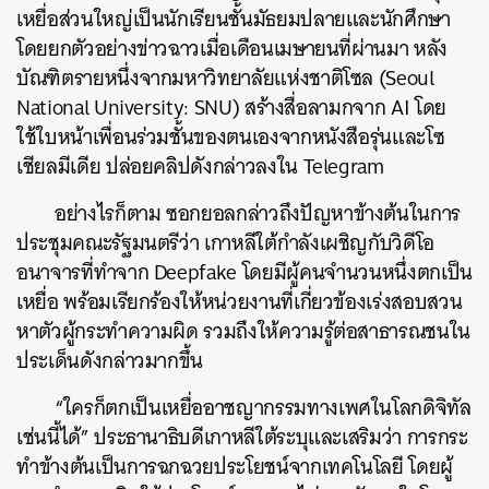
เหยื่อส่วนใหญ่เป็นนักเรียนชั้นมัธยมปลายและนักศึกษา
โดยยกตัวอย่างข่าวฉาวเมื่อเดือนเมษายนที่ผ่านมา หลัง
บัณฑิตรายหนึ่งจากมหาวิทยาลัยแห่งชาติโซล (Seoul
National University: SNU) สร้างสื่อลามกจาก AI โดย
ใช้ใบหน้าเพื่อนร่วมชั้นของตนเองจากหนังสือรุ่นและโซ
เชียลมีเดีย ปล่อยคลิปดังกล่าวลงใน Telegram
อย่างไรก็ตาม ซอกยอลกล่าวถึงปัญหาข้างต้นในการ
ประชุมคณะรัฐมนตรีว่า เกาหลีใต้กำลังเผชิญกับวิดีโอ
อนาจารที่ทำจาก Deepfake โดยมีผู้คนจำนวนหนึ่งตกเป็น
เหยื่อ พร้อมเรียกร้องให้หน่วยงานที่เกี่ยวข้องเร่งสอบสวน
หาตัวผู้กระทำความผิด รวมถึงให้ความรู้ต่อสาธารณชนใน
ประเด็นดังกล่าวมากขึ้น
“ใครก็ตกเป็นเหยื่ออาชญากรรมทางเพศในโลกดิจิทัล
เช่นนี้ได้” ประธานาธิบดีเกาหลีใต้ระบุและเสริมว่า การกระ
ทำข้างต้นเป็นการฉกฉวยประโยชน์จากเทคโนโลยี โดยผู้