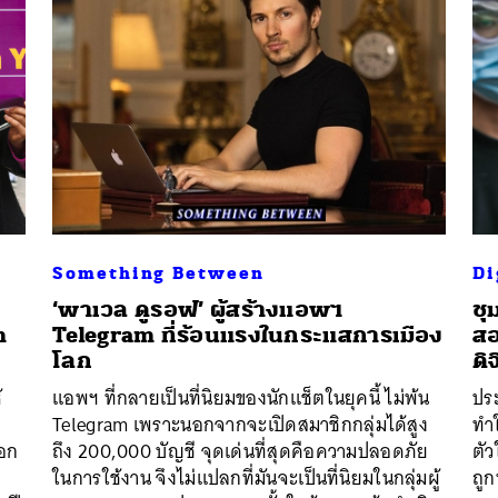
Something Between
Di
‘พาเวล ดูรอฟ’ ผู้สร้างแอพฯ
ชุ
m
Telegram ที่ร้อนแรงในกระแสการเมือง
สอ
โลก
ดิ
้
แอพฯ ที่กลายเป็นที่นิยมของนักแช็ตในยุคนี้ ไม่พ้น
ปร
Telegram เพราะนอกจากจะเปิดสมาชิกกลุ่มได้สูง
ทำใ
นหา
อก
ถึง 200,000 บัญชี จุดเด่นที่สุดคือความปลอดภัย
ตัว
SHARE
TWEET
LINE
EMAIL
ในการใช้งาน จึงไม่แปลกที่มันจะเป็นที่นิยมในกลุ่มผู้
ถู