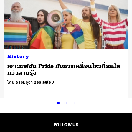
History
เจาะแฟชั่น Pride กับการเคลื่อนไหวที่สดใส
กว่าสายรุ้ง
โดย ธรรมรุจา ธรรมสโรช
FOLLOW US