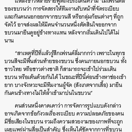
แหล่งข่าวหลายรายพูดถึงประเด็นความ ‘ไม่เฟรนด์ลี่’
ของขบวนว่า การจัดสรรให้ทีมงานรับหน้าที่จัดระเบียบ
และกันคนนอกออกจากขบวนสี หรือกลุ่มก้อนต่างๆ ที่ถูก
จัดไว้ อาจส่งผลให้มีคนจำนวนหนึ่งตัดสินใจออกจาก
ขบวนมายืนดูอยู่ข้างทางแทน หลังจากเริ่มเดินไปได้ไม่
นาน
“สาเหตุที่ปีที่แล้วรู้สึกเฟรนด์ลี่มากกว่า เพราะในทุกข
บวนสีจะมีพื้นส่วนท้ายของขบวน ซึ่งคนภายนอกขบวน ทั้ง
ชาวไทย หรือชาวต่างชาติ ก็สามารถจะเข้าไปร่วมเดิน
ขบวน หรือเต้นด้วยกันได้ ในขณะที่ปีนี้ค่อนข้างหาช่องเข้า
ยาก บางจังหวะจะมีทีมงานผู้จัด (สังเกตจากเสื้อ) มายืน
กันคนข้างทางไม่ให้ล้ำเข้ามาปนในขบวน”
คนส่วนหนึ่งคาดเดาว่า การจัดการรูปแบบดังกล่าว
อาจเกิดจากข้อกังวลเรื่องระเบียบ ความปลอดภัยของคน
มีชื่อเสียงในขบวน รวมถึงความสวยงามของภาพที่จะถูก
เผยแพร่ผ่านสื่อเป็นสำคัญ ซึ่งเห็นได้ชัดจากการที่ขบวน