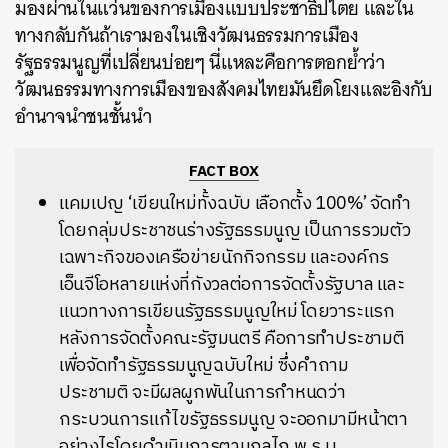
มองผ่านในแว่นของการเมืองแบบประชาธิปไตย และใน
ทางกลับกันถ้าเรามองในเชิงวัฒนธรรมการเมือง
รัฐธรรมนูญที่เปลี่ยนบ่อยๆ นี่แหละคือการตอกย้ำว่า
วัฒนธรรมทางการเมืองของสังคมไทยมันยึดโยงและอิงกับ
อำนาจนำชนชั้นนำ
FACT BOX
แคมเปญ ‘เขียนใหม่ทั้งฉบับ เลือกตั้ง 100%’ จัดทำ
โดยกลุ่มประชาชนร่างรัฐธรรมนูญ เป็นการรวมตัว
เฉพาะกิจของเครือข่ายนักกิจกรรม และองค์กร
เอ็นจีโอหลายแห่งที่กังวลต่อการจัดตั้งรัฐบาล และ
แนวทางการเขียนรัฐธรรมนูญใหม่ โดยวาระแรก
หลังการจัดตั้งคณะรัฐมนตรี คือการทำประชามติ
เพื่อจัดทำรัฐธรรมนูญฉบับใหม่ ซึ่งคำถาม
ประชามติ จะมีผลผูกพันในการกำหนดว่า
กระบวนการแก้ไขรัฐธรรมนูญ จะออกมามีหน้าตา
อย่างไรโดยดำเนินการตามกลไก พ.ร.บ.