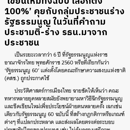
‘เขียนใหม่ทั้งฉบับ เลือกตั้ง
100%’ คุยกับกลุ่มประชาชนร่าง
รัฐธรรมนูญ ในวันที่คำถาม
ประชามติ-ร่าง รธน.มาจาก
ประชาชน
เป็นระยะเวลากว่า 6 ปี ที่รัฐธรรมนูญแห่งราช
อาณาจักรไทย พุทธศักราช 2560 หรือที่เรียกกันว่า
‘รัฐธรรมนูญ 60’ แต่งตั้งโดยคณะรักษาความสงบแห่งชาติ
(คสช.) ถูกประกาศใช้
ประวัติศาสตร์การเมืองไทย ฉายชัดให้เห็นว่า คณะ
ทหารหลายยุคหลายสมัยยังพยายามหาวิธีฉีกรัฐธรรมนูญ
และขีดเขียนใหม่เพื่อประโยชน์ฝ่ายตนหลายครั้ง เฉกเช่น
เดียวกับรัฐธรรมนูญ 60 ฉบับนี้ ที่สร้างกฎกติกาหรือเกณฑ์
ต่างๆ ที่แปลกประหลาด และส่งผลโดยตรงต่อระบอบ
ประชาธิปไตยของประเทศ เช่น ไม่คุ้มครองเสรีภาพ