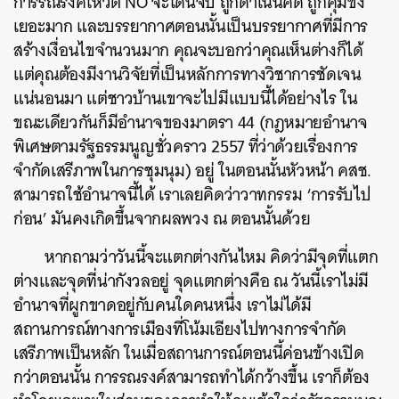
การรณรงค์โหวต NO จะโดนจับ ถูกดำเนินคดี ถูกคุมขัง
เยอะมาก และบรรยากาศตอนนั้นเป็นบรรยากาศที่มีการ
สร้างเงื่อนไขจำนวนมาก คุณจะบอกว่าคุณเห็นต่างก็ได้
แต่คุณต้องมีงานวิจัยที่เป็นหลักการทางวิชาการชัดเจน
แน่นอนมา แต่ชาวบ้านเขาจะไปมีแบบนี้ได้อย่างไร ใน
ขณะเดียวกันก็มีอำนาจของมาตรา 44 (กฎหมายอำนาจ
พิเศษตามรัฐธรรมนูญชั่วคราว 2557 ที่ว่าด้วยเรื่องการ
จำกัดเสรีภาพในการชุมนุม) อยู่ ในตอนนั้นหัวหน้า คสช.
สามารถใช้อำนาจนี้ได้ เราเลยคิดว่าวาทกรรม ‘การรับไป
ก่อน’ มันคงเกิดขึ้นจากผลพวง ณ ตอนนั้นด้วย
หากถามว่าวันนี้จะแตกต่างกันไหม คิดว่ามีจุดที่แตก
ต่างและจุดที่น่ากังวลอยู่ จุดแตกต่างคือ ณ วันนี้เราไม่มี
อำนาจที่ผูกขาดอยู่กับคนใดคนหนึ่ง เราไม่ได้มี
สถานการณ์ทางการเมืองที่โน้มเอียงไปทางการจำกัด
เสรีภาพเป็นหลัก ในเมื่อสถานการณ์ตอนนี้ค่อนข้างเปิด
กว่าตอนนั้น การรณรงค์สามารถทำได้กว้างขึ้น เราก็ต้อง