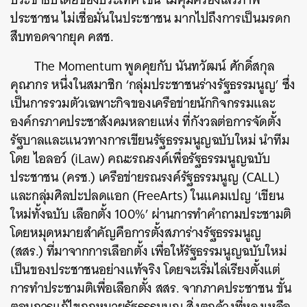
ประชาชน ไม่เชื่อมั่นในประชาชน มากไปถึงการเป็นมรดก
สืบทอดจากยุค คสช.
The Momentum พูดคุยกับ นันทวัฒน์ ศักดิ์สกุล
คุณากร หนึ่งในสมาชิก ‘กลุ่มประชาชนร่างรัฐธรรมนูญ’ ซึ่ง
เป็นการรวมตัวเฉพาะกิจของเครือข่ายนักกิจกรรมและ
องค์กรภาคประชาสังคมหลายแห่ง ที่กังวลต่อการจัดตั้ง
รัฐบาลและแนวทางการเขียนรัฐธรรมนูญฉบับใหม่ นำทีม
โดย ไอลอว์ (iLaw) คณะรณรงค์เพื่อรัฐธรรมนูญฉบับ
ประชาชน (ครช.) เครือข่ายรณรงค์รัฐธรรมนูญ (CALL)
และกลุ่มศิลปะปลดแอก (FreeArts) ในแคมเปญ
‘เขียน
ใหม่ทั้งฉบับ เลือกตั้ง 100%’
ผ่านการทำคำถามประชามติ
โดยหมุดหมายสำคัญคือการตั้งสภาร่างรัฐธรรมนูญ
(สสร.) ที่มาจากการเลือกตั้ง เพื่อให้รัฐธรรมนูญฉบับใหม่
เป็นของประชาชนอย่างแท้จริง โดยจะเริ่มไล่เรียงตั้งแต่
การทำประชามติเพื่อเลือกตั้ง สสร. จากภาคประชาชน ขั้น
ตอนการแก้ไขกฎหมายรัฐธรรมนูญ สิ่งตกค้างที่หลงเหลือ