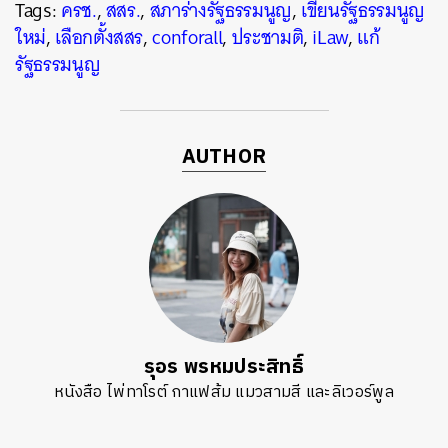
Tags:
ครช.
,
สสร.
,
สภาร่างรัฐธรรมนูญ
,
เขียนรัฐธรรมนูญ
ใหม่
,
เลือกตั้งสสร
,
conforall
,
ประชามติ
,
iLaw
,
แก้
รัฐธรรมนูญ
AUTHOR
รุอร พรหมประสิทธิ์
หนังสือ ไพ่ทาโรต์ กาแฟส้ม แมวสามสี และลิเวอร์พูล