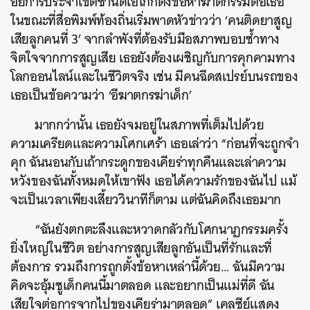
อัยการประจำเขตซานดิเอโก้ก็ตั้งข้อหาฆาตกรรมต่อเธอ
ในขณะที่สื่อพิมพ์ท้องถิ่นเริ่มพาดหัวข่าวว่า ‘คนติดยาสูญ
เสียลูกคนที่ 3’ จากลำพังที่ต้องรับมือสภาพบอบช้ำทาง
จิตใจจากการสูญเสีย เธอยังต้องเผชิญกับการคุกคามทาง
โลกออนไลน์และในชีวิตจริง เช่น มีคนฉีดสเปรย์บนรถของ
เธอเป็นข้อความว่า ‘อีฆาตกรฆ่าเด็ก’
มากกว่านั้น เธอยังจมอยู่ในสภาพที่เต็มไปด้วย
ความเครียดและความโศกเศร้า เธอเล่าว่า “ก่อนที่จะถูกจำ
คุก ฉันนอนกับเถ้ากระดูกของเคียร่าทุกคืนและเล่าความ
หวังของฉันทั้งหมดให้เขาฟัง เธอได้ความรักของฉันไป แม้
จะเป็นเวลาเพียงเสี้ยววินาทีก็ตาม แต่ฉันคิดถึงเธอมาก
“ฉันยังตกตะลึงและหวาดกลัวกับโศกนาฏกรรมครั้ง
ยิ่งใหญ่ในชีวิต อย่างการสูญเสียลูกอันเป็นที่รักและที่
ต้องการ รวมถึงการถูกตั้งข้อหาเหล่านี้ด้วย… ฉันมีความ
คิดจะอุ้มชูเด็กคนนี้มาตลอด และอยากเป็นแม่ที่ดี ฉัน
เสียใจต่อการจากไปของเคียร่ามาตลอด” เคลซีย์แสดง