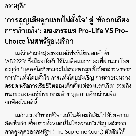
ความรู้สึก
‘การสูญเสียลูกแบบไม่ตั้งใจ’ สู่ ‘ข้อถกเถียง
การทำแท้ง’:
มองกระแส Pro-Life VS Pro-
ค้นหา
Choice ในสหรัฐอเมริกา
SHARE
TWEET
LINE
EMAIL
แม้ว่าศาลสูงสุดของแคลิฟอร์เนียออกคำสั่ง
‘AB2223’ ซึ่งมีผลบังคับใช้ในเดือนมกราคมที่ผ่านมา โดย
ระบุว่า “บุคคลใดก็ตามจะไม่สามารถถูกตั้งข้อกล่าวหาจาก
การทำแท้งโดยตั้งใจ การแท้งโดยบังเอิญ การตายระหว่าง
คลอด หรือการเสียชีวิตของเด็กตั้งแต่ช่วงแรกเกิด” รวมถึง
ทนายของเคลซีย์พยายามอ้างกฎหมายดังกล่าวเพื่อ
ยกฟ้องในคดีนี้
แต่กระแสวิพากษ์วิจารณ์ในสังคมก็เต็มไปด้วยความ
คิดเห็นว่า เรื่องราวทั้งหมดนี้ไม่ใช่ความบังเอิญ หลังจาก
ศาลสูงสุดของสหรัฐฯ (The Supreme Court) ตัดสินให้