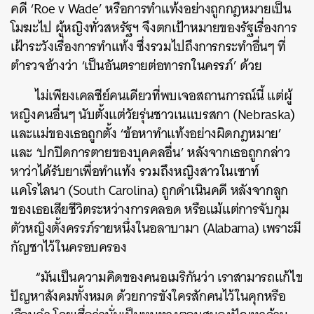
คดี ‘Roe v Wade’ หรือการทำแท้งอย่างถูกกฎหมายเป็น
โมฆะไป ผู้หญิงทั่วสหรัฐฯ จึงตกเป้าหมายของรัฐเรื่องการ
เฝ้าระวังเรื่องการทำแท้ง ซึ่งรวมไปถึงการกระทำอื่นๆ ที่
ตำรวจอ้างว่า ‘เป็นอันตรายต่อทารกในครรภ์’ ด้วย
ไม่เพียงเคลซีย์คนเดียวที่พบเจอสถานการณ์นี้ แต่ผู้
หญิงคนอื่นๆ นับตั้งแต่วัยรุ่นชาวเนแบรสกา (
Nebraska)
และแม่ของเธอถูกตั้ง ‘ข้อหาทำแท้งอย่างผิดกฎหมาย’
และ ‘ปกปิดการตายของบุคคลอื่น’ หลังจากเธอถูกกล่าว
หาว่าได้รับยาเพื่อทำแท้ง รวมถึงหญิงสาวในเซาท์
แคโรไลนา (
South Carolina)
ถูกดำเนินคดี หลังจากลูก
ของเธอเสียชีวิตระหว่างการคลอด หรือแม้แต่การจับกุม
ตัวหญิงตั้งครรภ์รายหนึ่งในอลาบามา (Alabama) เพราะมี
กัญชาไว้ในครอบครอง
“มันเป็นความคิดของคนอเมริกันว่า เราสามารถแก้ไข
ปัญหาสังคมทั้งหมด ด้วยการขังใครสักคนไว้ในคุกหรือ