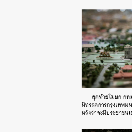
สุดท้ายโฆษก กท
นิทรรศการกรุงเทพมหา
หวังว่าจะมีประชาชนเข