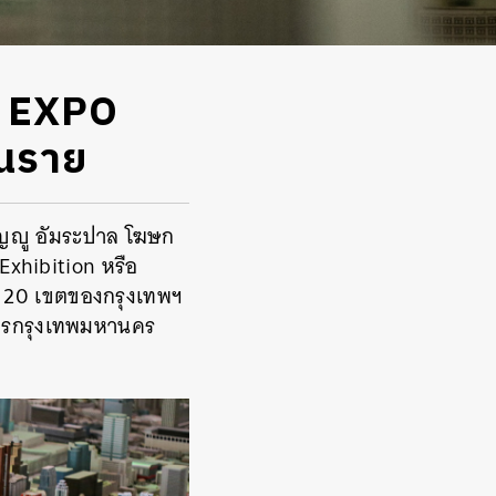
K EXPO
่นราย
รัญญู อัมระปาล โฆษก
xhibition หรือ
า 20 เขตของกรุงเทพฯ
การกรุงเทพมหานคร