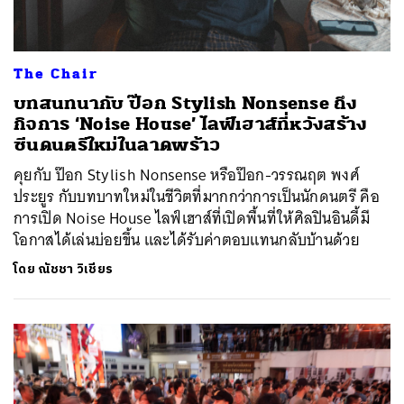
The Chair
บทสนทนากับ ป๊อก Stylish Nonsense ถึง
กิจการ ‘Noise House’ ไลฟ์เฮาส์ที่หวังสร้าง
ซีนดนตรีใหม่ในลาดพร้าว
คุยกับ ป๊อก Stylish Nonsense หรือป๊อก-วรรณฤต พงศ์
ประยูร กับบทบาทใหม่ในชีวิตที่มากกว่าการเป็นนักดนตรี คือ
การเปิด Noise House ไลฟ์เฮาส์ที่เปิดพื้นที่ให้ศิลปินอินดี้มี
โอกาสได้เล่นบ่อยขึ้น และได้รับค่าตอบแทนกลับบ้านด้วย
โดย
ณัชชา วิเชียร