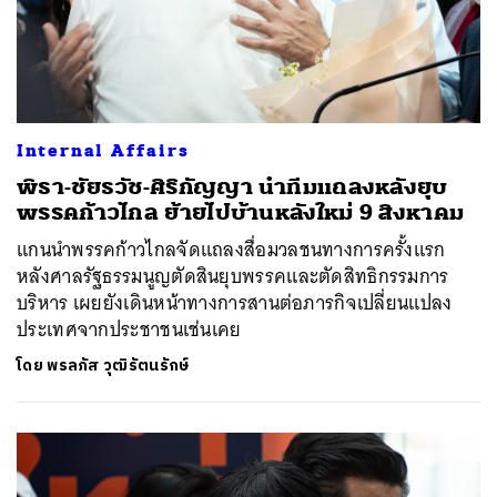
Internal Affairs
พิธา-ชัยธวัช-ศิริกัญญา นำทีมแถลงหลังยุบ
พรรคก้าวไกล ย้ายไปบ้านหลังใหม่ 9 สิงหาคม
แกนนำพรรคก้าวไกลจัดแถลงสื่อมวลชนทางการครั้งแรก
หลังศาลรัฐธรรมนูญตัดสินยุบพรรคและตัดสิทธิกรรมการ
บริหาร เผยยังเดินหน้าทางการสานต่อภารกิจเปลี่ยนแปลง
ประเทศจากประชาชนเช่นเคย
โดย
พรลภัส วุฒิรัตนรักษ์