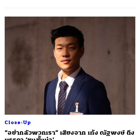
Close-Up
“อย่ากลัวพวกเรา” เสียงจาก เท้ง ณัฐพงษ์ ถึง
บรรดา ‘ชนชั้นนำ’