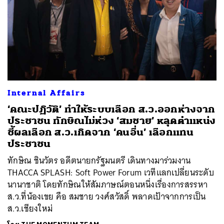
Internal Affairs
‘คณะปฏิวัติ’ ทำให้ระบบเลือก ส.ว.ออกห่างจาก
ประชาชน ทักษิณไม่ห่วง ‘สมชาย’ หลุดตำแหน่ง
ชี้ผลเลือก ส.ว.เกิดจาก ‘คนอื่น’ เลือกแทน
ประชาชน
ทักษิณ ชินวัตร อดีตนายกรัฐมนตรี เดินทางมาร่วมงาน
THACCA SPLASH: Soft Power Forum เวทีแลกเปลี่ยนระดับ
นานาชาติ โดยทักษิณให้สัมภาษณ์ตอนหนึ่งเรื่องการสรรหา
ส.ว.ที่น้องเขย คือ สมชาย วงศ์สวัสดิ์ พลาดเป้าจากการเป็น
ส.ว.เชียงใหม่