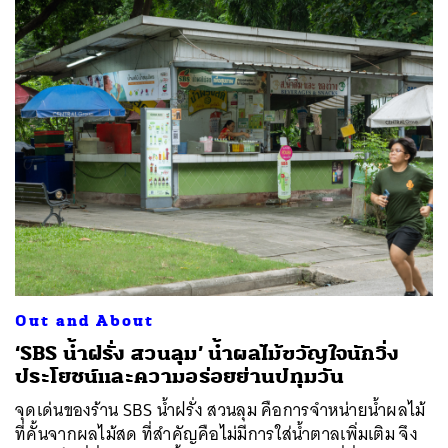
Out and About
‘SBS น้ำฝรั่ง สวนลุม’ น้ำผลไม้ขวัญใจนักวิ่ง
ประโยชน์และความอร่อยย่านปทุมวัน
จุดเด่นของร้าน SBS น้ำฝรั่ง สวนลุม คือการจำหน่ายน้ำผลไม้
ที่คั้นจากผลไม้สด ที่สำคัญคือไม่มีการใส่น้ำตาลเพิ่มเติม จึง