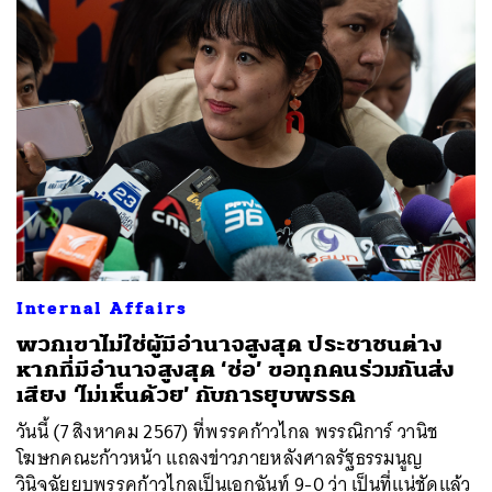
ค้นหา
Internal Affairs
SHARE
TWEET
LINE
EMAIL
พวกเขาไม่ใช่ผู้มีอำนาจสูงสุด ประชาชนต่าง
หากที่มีอำนาจสูงสุด ‘ช่อ’ ขอทุกคนร่วมกันส่ง
เสียง ‘ไม่เห็นด้วย’ กับการยุบพรรค
วันนี้ (7 สิงหาคม 2567) ที่พรรคก้าวไกล พรรณิการ์ วานิช
โฆษกคณะก้าวหน้า แถลงข่าวภายหลังศาลรัฐธรรมนูญ
วินิจฉัยยุบพรรคก้าวไกลเป็นเอกฉันท์ 9-0 ว่า เป็นที่แน่ชัดแล้ว