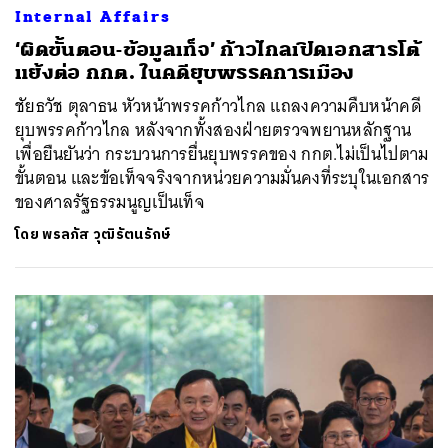
Internal Affairs
‘ผิดขั้นตอน-ข้อมูลเท็จ’ ก้าวไกลเปิดเอกสารโต้
แย้งต่อ กกต. ในคดียุบพรรคการเมือง
ชัยธวัช ตุลาธน หัวหน้าพรรคก้าวไกล แถลงความคืบหน้าคดี
ยุบพรรคก้าวไกล หลังจากทั้งสองฝ่ายตรวจพยานหลักฐาน
เพื่อยืนยันว่า กระบวนการยื่นยุบพรรคของ กกต.ไม่เป็นไปตาม
ขั้นตอน และข้อเท็จจริงจากหน่วยความมั่นคงที่ระบุในเอกสาร
ของศาลรัฐธรรมนูญเป็นเท็จ
โดย
พรลภัส วุฒิรัตนรักษ์