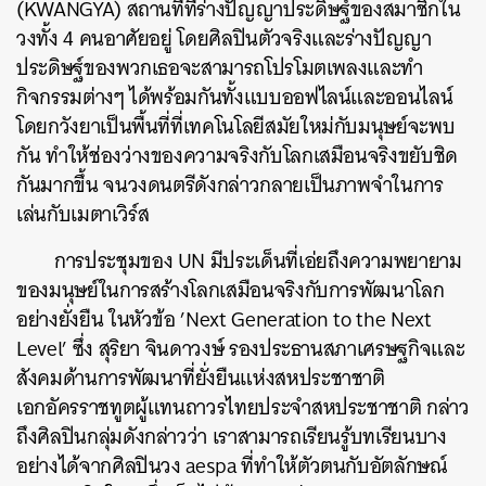
(KWANGYA) สถานที่ที่ร่างปัญญาประดิษฐ์ของสมาชิกใน
วงทั้ง 4 คนอาศัยอยู่ โดยศิลปินตัวจริงและร่างปัญญา
ประดิษฐ์ของพวกเธอจะสามารถโปรโมตเพลงและทำ
กิจกรรมต่างๆ ได้พร้อมกันทั้งแบบออฟไลน์และออนไลน์
โดยกวังยาเป็นพื้นที่ที่เทคโนโลยีสมัยใหม่กับมนุษย์จะพบ
กัน ทำให้ช่องว่างของความจริงกับโลกเสมือนจริงขยับชิด
กันมากขึ้น จนวงดนตรีดังกล่าวกลายเป็นภาพจำในการ
เล่นกับเมตาเวิร์ส
การประชุมของ UN มีประเด็นที่เอ่ยถึงความพยายาม
ของมนุษย์ในการสร้างโลกเสมือนจริงกับการพัฒนาโลก
อย่างยั่งยืน ในหัวข้อ ’Next Generation to the Next
Level’ ซึ่ง สุริยา จินดาวงษ์ รองประธานสภาเศรษฐกิจและ
สังคมด้านการพัฒนาที่ยั่งยืนแห่งสหประชาชาติ
เอกอัครราชทูตผู้แทนถาวรไทยประจำสหประชาชาติ กล่าว
ถึงศิลปินกลุ่มดังกล่าวว่า เราสามารถเรียนรู้บทเรียนบาง
อย่างได้จากศิลปินวง aespa ที่ทำให้ตัวตนกับอัตลักษณ์