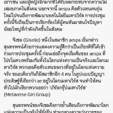
เยาวชน และผู้หญิงอีกมากที่ได้รับผลกระทบจากความไม่
เสมอภาคในสังคม นอกจากนี้ aespa คือตัวแทนคนรุ่น
ใหม่ไปจนถึงการพัฒนาเทคโนโลยีเมตาเวิร์ส การประชุม
ครั้งนี้จึงถือเป็นการเรียกร้องให้ผู้คนหันมาสนใจปัญหา
น้อยใหญ่ที่กำลังเกิดขึ้นในสังคม
จีเซล (Giselle) หนึ่งในสมาชิก aespa เริ่มกล่าว
สุนทรพจน์ด้วยการแสดงความรู้สึกว่าเป็นเกียรติที่ได้เข้า
ร่วมการประชุมครั้งนี้ ก่อนเอ่ยถึงจุดเริ่มต้นของ aespa ที่
โปรโมตวงพร้อมกันทั้งในโลกแห่งความเป็นจริงและโลกเม
ตาเวิร์ส พวกเธอคือตัวแทนของวงที่อยู่ในโลกแห่งความ
จริง ขณะเดียวกันก็มีสมาชิกอีก 4 คน ในรูปแบบปัญญา
ประดิษฐ์ที่เรียกว่า ae อยู่ในโลกเมตาเวิร์ส จนทำให้คน
ทั่วไปมักเรียกพวกเธอว่า ‘เกิร์ลกรุ๊ปเมตาเวิร์ส’
(Metaverse Girl Group)
สุนทรพจน์ของจีเซลคือการย้ำเตือนถึงการพัฒนาโลก
แห่งความเป็นจริงให้ยั่งยืน ท่ามกลางความวุ่นวายของ