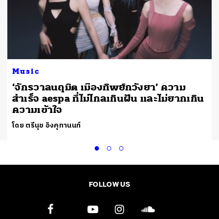
Music
‘จักรวาลนฤมิต เมืองทิพย์กวังยา’ ความ
สำเร็จ aespa ที่ไม่ไกลเกินฝัน และไม่ยากเกิน
ความเข้าใจ
โดย ตรีนุช อิงคุทานนท์
FOLLOW US