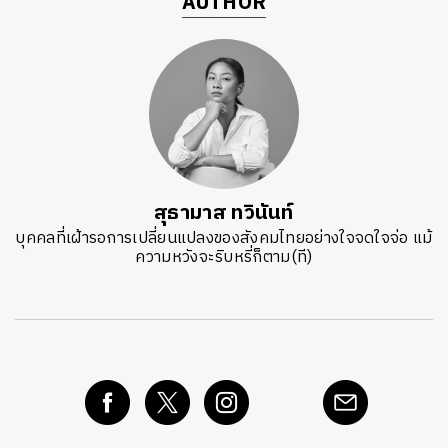
AUTHOR
สุธามาส ทวินันท์
บุคคลที่เฝ้ารอการเปลี่ยนแปลงของสังคมไทยอย่างใจจดใจจ่อ แม้
ความหวังจะริบหรี่ก็ตาม(ที)