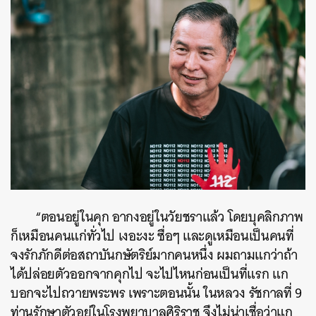
“ตอนอยู่ในคุก อากงอยู่ในวัยชราแล้ว โดยบุคลิกภาพ
ก็เหมือนคนแก่ทั่วไป เงอะงะ ซื่อๆ และดูเหมือนเป็นคนที่
จงรักภักดีต่อสถาบันกษัตริย์มากคนหนึ่ง ผมถามแกว่าถ้า
ได้ปล่อยตัวออกจากคุกไป จะไปไหนก่อนเป็นที่แรก แก
บอกจะไปถวายพระพร เพราะตอนนั้น ในหลวง รัชกาลที่ 9
ท่านรักษาตัวอยู่ในโรงพยาบาลศิริราช จึงไม่น่าเชื่อว่าแก