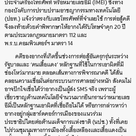
ประจำเครื่องโทรศัพท์ หรือหมายเลขอีมี่ (IMEI) ซึ่งทาง
กองบังคับการปราบปรามอาชญากรรมทางเทคโนโลยี
(ปอท.) แจ้งว่าตรงกับเลขโทรศัพท์ที่จำเลยใช้ การต่อสู้คดี
จึงลงท้ายด้วยคำพิพากษาให้อากงได้รับโทษจำคุก 20 ปี
ตามประมวลกฎหมายมาตรา 112 และ
พ.ร.บ.คอมพิวเตอร์ฯ มาตรา 14
คดีของอากงที่เกิดขึ้นช่วงการต่อสู้อันครุกรุ่นระหว่าง
รัฐบาลและ ‘คนเสื้อแดง’ หลักฐานที่ใช้ในการเอาผิดที่มี
ช่องโหว่มากมาย ตลอดเส้นทางการพิจารณาคดี ได้สั่น
คลอนความเชื่อมั่นต่อกระบวนการศาลอย่างหนัก สังคมไม่
อาจปักใจเชื่อได้ว่าอากงเป็นผู้ส่ง SMS จริง เพราะผู้
เชี่ยวชาญด้านเทคโนโลยีจำนวนมากยืนกรานว่าหมายเลข
อีมี่เป็นหลักฐานเอาผิดที่เชื่อถือไม่ได้ หรือการกล่าวหาว่า
อากงอยู่กลุ่มฮาร์ดคอร์การเมืองของแนวร่วม
ประชาธิปไตยต่อต้านเผด็จการแห่งชาติ (นปช.) ทั้งที่เคย
ไปร่วมชุมนุมทางการเมืองทั้งเสื้อเหลืองและเสื้อแดงเป็น