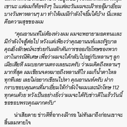
เขานะ แต่ผมก็ท้อจริงๆ ในแต่ละวันผมจะเฝ้ารออุ๊มาเยี่ยม
บางวันพาหลานๆ มา ทำให้ผมมีกำลังใจยิ้มได้บ้าง นี่แหละ
คือความสุขของผม
“คุณอานนท์ไม่ต้องห่วงผม ผมจะพยายามอดทนและ
มีกำลังใจสู้ต่อไป หวังแต่เพียงว่าคุณอานนท์และรัฐบาล
คุณยิ่งลักษณ์จะช่วยกันผลักดันการขออภัยโทษของพวก
เราในกรณีพิเศษ เพื่อว่าผมจะได้กลับไปอยู่กับหลานๆ ลูก
เมียเสียที ผมบอกตามตรงเลยนะครับ ว่าผมคิดถึงหลานๆ
มากที่สุด ผมเขียนจดหมายถึงหลานทีไร ผมก็น้ำตาไหล
ทุกทีเลย เลยไม่อยากเขียนไปหา คุณอานนท์ครับ ฝาก
กราบขอบคุณคนที่มาเยี่ยมให้กำลังใจผมและนักโทษ 112
ทุกคนด้วย หวังเป็นอย่างยิ่งว่าผมจะได้รับข่าวดีในเร็ววันนี้
ขอขอบพระคุณมากครับ”
น่าเสียดาย ข่าวดีที่อากงเฝ้ารอ ไม่ทันมาถึงก่อนเขาจะ
สิ้นลมหายใจ