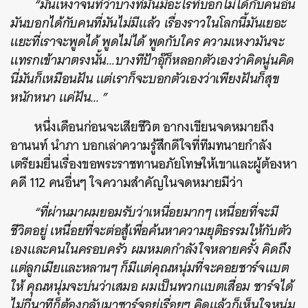
“มันเหงาจนที่ว่าบางทีมันมีอะไรที่บอกไม่ได้กับคนอื่น
มันบอกได้กับคนที่มันไม่มีแล้ว เรื่องราวในโลกนี้มันเยอะ
แยะที่เราจะพูดได้ พูดไม่ได้ พูดกับใคร ความเหงามันจะ
แทรกเข้ามาตรงนั้น…บางทีป้าอุ๊ก็หลอกตัวเองว่าคิดนู่นคิด
นี่มันก็เหมือนฝัน แต่เราก็จะบอกตัวเองว่าเพียงฝันก็สุข
หนักหนา แค่ฝัน… ”
หนึ่งเดือนก่อนจะเสียชีวิต อากงเขียนจดหมายถึง
อานนท์ นำภา บอกเล่าความรู้สึกดีใจที่ทีมทนายกำลัง
เตรียมยื่นเรื่องขอพระราชทานอภัยโทษให้เขาและผู้ต้องหา
คดี 112 คนอื่นๆ ใจความสำคัญในจดหมายมีว่า
“ที่ผ่านมาผมยอมรับว่าเหนื่อยมากๆ เหนื่อยที่จะมี
ชีวิตอยู่ เหนื่อยที่จะต่อสู้เพื่อค้นหาความยุติธรรมให้กับตัว
เองและคนในครอบครัว ผมหมดกำลังใจหลายครั้ง คิดถึง
แต่ลูกเมียและหลานๆ ก็มีแต่คุณหนุ่มที่จะคอยชาร์จแบต
ให้ คุณหนุ่มจะบ่นว่าเสมอ ผมเป็นพวกแบตเสื่อม ชาร์จได้
ไม่กี่นาทีก็ต้องกลับมาชาร์จอยู่เรื่อยๆ คิดแล้วก็เห็นใจหนุ่ม