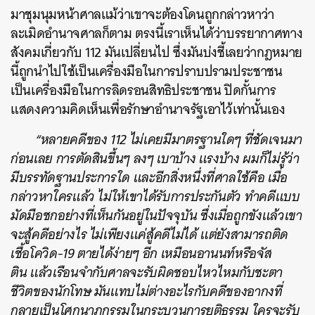
มาชุมนุมหน้าศาลแม้ว่าเขาจะต้องโดนถูกกล่าวหาว่า
ละเมิดอำนาจศาลก็ตาม ตรงนี้เราเห็นได้ว่าบรรยากาศทาง
สังคมเกี่ยวกับ 112 มันเปลี่ยนไป ซึ่งมันบ่งชี้เลยว่ากฎหมาย
นี้ถูกนำไปใช้เป็นเครื่องมือในการปราบปรามประชาชน
เป็นเครื่องมือในการลิดรอนสิทธิประชาชน ปิดกั้นการ
แสดงความคิดเห็นเพื่อรักษาอำนาจรัฐเอาไว้เท่านั้นเอง
“หลายคดีของ 112 ไม่เคยมีมาตรฐานใดๆ ที่ชัดเจนมา
ก่อนเลย การตัดสินขึ้นๆ ลงๆ เบาบ้าง แรงบ้าง ผมก็ไม่รู้ว่า
มีบรรทัดฐานประการใด และอีกสิ่งหนึ่งที่ศาลใช้คือ เมื่อ
กล่าวหาใครแล้ว ไม่ให้เขาได้รับการประกันตัว ทำคดีแบบ
มัดมือชกอย่างที่เห็นกันอยู่ในปัจจุบัน ซึ่งเมื่อถูกขังแล้วเขา
จะสู้คดีอย่างไร ไม่เพียงแค่สู้คดีไม่ได้ แต่ยังสามารถติด
เชื้อโควิด-19 ตายได้ง่ายๆ อีก เหมือนอานนท์หรือจัส
ติน
แล้วเรือนจำกับศาลจะรับผิดชอบไหวไหมกับชะตา
ชีวิตของนักโทษ มันแทบไม่ต่างอะไรกับคดีของอากงที่
กลายเป็นโศกนาฎกรรมในกระบวนการยุติธรรม ใครจะรับ