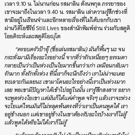
เวลา 9.10 น. ไม่นานก่อน
รสมาลิน ตั้งนพกุล
ภรรยาของ
เขาจะมาถึงในเวลา 9.40 น.
รสมาลิน เล่าความรู้สึกช่วงที่
สามีอยู่ในเรือนจำและอีกหลายเรื่องที่ไม่ได้บอกกับเขา
ผ่านวีดีโอซีรีย์ Still Lives ของสำนักพิมพ์อ่าน ร่วมกับสตูดิ
โออคิระห์และสตูดิโอญุโต
“ครอบครัวป้าอุ๊ (ชื่อเล่นรสมาลิน) มันก็พื้นๆ นะ จน
กระทั่งมามีเรื่องอะไรอย่างนี้ จากที่ว่ารักเหนื่อยๆ ธรรมดา
กลายเป็นว่าเป็นห่วงเป็นใยมากขึ้นกว่าเก่า เหมือนกลับมา
รักมาก ทั้งรักทั้งห่วง ที่นี้เราก็จะนึกถึงว่า เราไม่น่าจะเคย
ทะเลาะกันเลยนะ เขามาโดนอะไรอย่างนี้เราเป็นห่วงมาก
เลย พอเขามีปัญหาได้เข้าไปอยู่ในนั้น เรารู้สึกสงสาร อยาก
จะพูดห่วงใยเขา แต่มันก็ได้แค่คำพูด จริงๆ แล้วเราจะห่วง
จะใยแค่ไหนมันก็ไม่หลุดพ้นตรงที่ว่าเราเป็นคนพูดได้ เรา
อยู่ข้างนอก แต่เขาอยู่ข้างในเขาต้องรับอะไรบ้างเราก็ไม่รู้
แล้วพูดได้หรือไม่ได้เราก็ไม่รู้