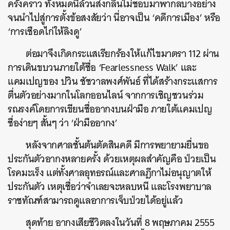
ครั้งคราว ทั้งหมดนี้ล้วนส่งกลิ่นไม่ชอบมาพากลบางอย่าง
จนนำไปสู่การตั้งข้อสงสัยว่า นี่อาจเป็น ‘คดีการเมือง’ หรือ
‘การเชือดไก่ให้ลิงดู’
ต่อมาจึงเกิดกระแสเรียกร้องให้แก้ไขมาตรา 112 ผ่าน
การเดินขบวนภายใต้ชื่อ ‘Fearlessness Walk’ และ
แคมเปญ
ของ ปวิน ชัชวาลพงศ์พันธ์ ที่ได้สร้างกระแสการ
ตื่นตัวอย่างมากในโลกออนไลน์ จากการ
เชิญชวนร่วม
รณรงค์โดยการเขียนชื่ออากงบนฝ่ามือ ภายใต้แคมเปญ
ชื่อง่ายๆ สั้นๆ ว่า ‘ฝ่ามืออากง’
หลังจากศาลชั้นต้นตัดสินคดี มีการพยายามยื่นขอ
ประกันตัวอากงหลายครั้ง ด้วยเหตุผลสำคัญคือ ป่วยเป็น
โรคมะเร็ง แต่ทั้งศาลอุทธรณ์และศาลฎีกาไม่อนุญาตให้
ประกันตัว เหตุเชื่อว่าจำเลยจะหลบหนี และโรงพยาบาล
ราชทัณฑ์สามารถดูแลอาการเจ็บป่วยได้อยู่แล้ว
สุดท้าย อากงเสียชีวิตลงในวันที่ 8 พฤษภาคม 2555