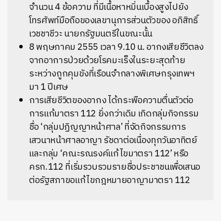
จำนวน 4 ข้อความ ที่มีเนื้อหาหมิ่นเบื้องสูงไปยัง
โทรศัพท์มือถือของเลขานุการส่วนตัวของ อภิสิทธิ์
เวชชาชีวะ นายกรัฐมนตรีในขณะนั้น
8 พฤษภาคม 2555 เวลา 9.10 น.
อากงเสียชีวิตลง
จากอาการป่วยด้วยโรคมะเร็งในระยะสุดท้าย
ระหว่างถูกคุมขังที่เรือนจำกลางพิเศษกรุงเทพฯ
มา 1 ปีเศษ
การเสียชีวิตของอากง ได้กระพือความตื่นตัว
ต่อ
การแก้มาตรา 112 ยิ่งกว่าเดิม
เกิดกลุ่มกิจกรรม
ชื่อ ‘กลุ่มปฏิญญาหน้าศาล’ ที่จัดกิจกรรมการ
เสวนาหน้าศาลอาญา รัชดาต่อเนื่องทุกวันอาทิตย์
และกลุ่ม ‘คณะรณรงค์แก้ไขมาตรา 112’ หรือ
ครก.112
ที่เริ่มรวบรวมรายชื่อประชาชนเพื่อเสนอ
ต่อรัฐสภาขอแก้ไขกฎหมายอาญามาตรา 112