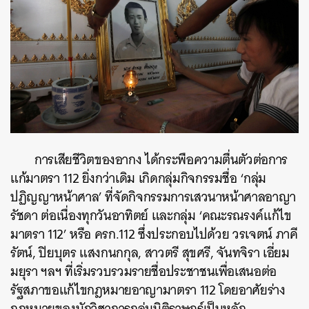
ค้นหา
SHARE
TWEET
LINE
EMAIL
การเสียชีวิตของอากง ได้กระพือความตื่นตัว
ต่อการ
แก้มาตรา 112 ยิ่งกว่าเดิม
เกิดกลุ่มกิจกรรมชื่อ ‘กลุ่ม
ปฏิญญาหน้าศาล’ ที่จัดกิจกรรมการเสวนาหน้าศาลอาญา
รัชดา ต่อเนื่องทุกวันอาทิตย์ และกลุ่ม ‘คณะรณรงค์แก้ไข
มาตรา 112’ หรือ ครก.112 ซึ่ง
ประกอบไปด้วย วรเจตน์ ภาคี
รัตน์, ปิยบุตร แสงกนกกุล, สาวตรี สุขศรี, จันทจิรา เอี่ยม
มยุรา ฯลฯ
ที่เริ่มรวบรวมรายชื่อประชาชนเพื่อเสนอต่อ
รัฐสภาขอแก้ไขกฎหมายอาญามาตรา 112 โดยอาศัยร่าง
กฎหมายของนักวิชาการกลุ่มนิติราษฎร์เป็นหลัก