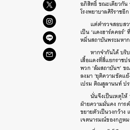
อภิสิทธิ์ ขณะเดียวกั
โรงพยาบาลศิริราชอี
แต่ตำรวจสอบสวนกล
เป็น ‘แดงฮาร์ดคอร์’ 
หมิ่นสถาบันพระมหากษ
หากจำกันได้ บริ
เสื้อแดงที่สี่แยกราชป
พวก ‘ล้มสถาบันฯ’ ขณ
ลงมา ‘ยุติความขัดแย้
เปรม ติณสูลานนท์ ประธ
นั่นจึงเป็นเหตุ
ฝ่ายความมั่นคง การดำ
ขยายตัวเป็นวงกว้าง 
เจตนารมณ์ของกฎหมา