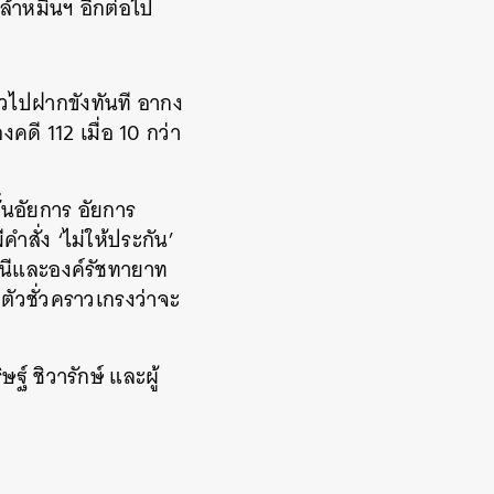
ล้าหมิ่นฯ​ อีกต่อไป
ัวไปฝากขังทันที อากง
ดี 112 เมื่อ 10 กว่า
ั้นอัยการ อัยการ
สั่ง ‘ไม่ให้ประกัน’
ินีและองค์รัชทายาท
ัวชั่วคราวเกรงว่าจะ
ฐ์ ชิวารักษ์ และผู้