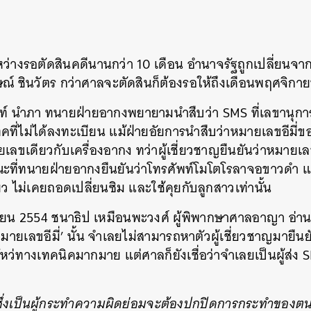
SHARE
TWEET
LINE
EMAIL
่างรอตัดสินคดีนานกว่า 10 เดือน อำนาจรัฐถูกเปลี่ยนจากร
ักษณ์ ชินวัตร กว่าศาลจะตัดสินก็ต้องรอให้ถึงเดือนพฤศจิก
ท์ นำภา ทนายฝ่ายอากงพยายามนำสืบว่า SMS ที่เลขานุการขอ
คที่ไม่ได้ลงทะเบียน แม้ฝ่ายอัยการนำสืบว่าหมายเลขอีมี่ขอ
เลขเดียวกับเครื่องอากง ทว่าผู้เชี่ยวชาญยืนยันว่าหมายเลข
ที่ทนายฝ่ายอากงยืนยันว่าโทรศัพท์โมโตโรลาจอขาวดำ แล
ยว ไม่เคยถอดเปลี่ยนซิม และใช้คุยกับลูกสาวเท่านั้น
กายน 2554 ชนาธิป เหมือนพะวงศ์ ผู้พิพากษาศาลอาญา อ่
‘หมายเลขอีมี่’ นั้น จำเลยไม่สามารถหาตัวผู้เชี่ยวชาญมายืนยัน
่ทางเทคนิคมากมาย แต่ศาลก็ยังเชื่อว่าจำเลยเป็นผู้ส่ง SMS
ึ่งเป็นผู้กระทำความผิดย่อมจะต้องปกปิดการกระทำของตนมิใ