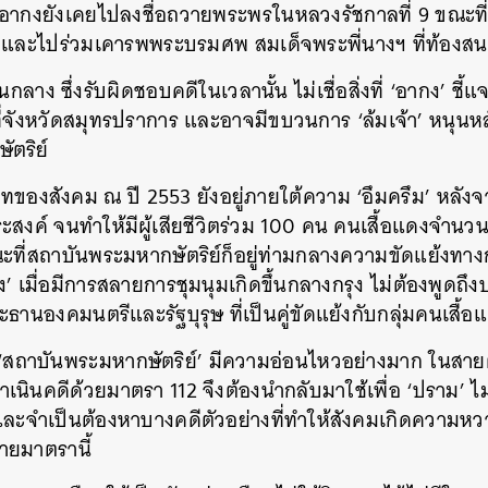
น อากงยังเคยไปลงชื่อถวายพระพรในหลวงรัชกาลที่ 9 ขณะที่ปร
ก และไปร่วมเคารพพระบรมศพ สมเด็จพระพี่นางฯ ที่ท้องส
าง ซึ่งรับผิดชอบคดีในเวลานั้น ไม่เชื่อสิ่งที่ ‘อากง’ ชี้
ที่จังหวัดสมุทรปราการ และอาจมีขบวนการ ‘ล้มเจ้า’ หนุนหลั
ัตริย์
บทของสังคม ณ ปี 2553 ยังอยู่ภายใต้ความ ‘อึมครึม’ หลั
ระสงค์ จนทำให้มีผู้เสียชีวิตร่วม 100 คน คนเสื้อแดงจำนวน
ะที่สถาบันพระมหากษัตริย์ก็อยู่ท่ามกลางความขัดแย้งทาง
ง’ เมื่อมีการสลายการชุมนุมเกิดขึ้นกลางกรุง ไม่ต้องพูด
านองคมนตรีและรัฐบุรุษ ที่เป็นคู่ขัดแย้งกับกลุ่มคนเสื้อแด
ให้ ‘สถาบันพระมหากษัตริย์’ มีความอ่อนไหวอย่างมาก ในส
เนินคดีด้วยมาตรา 112 จึงต้องนำกลับมาใช้เพื่อ ‘ปราม’ ไม่
และจำเป็นต้องหาบางคดีตัวอย่างที่ทำให้สังคมเกิดความห
ยมาตรานี้