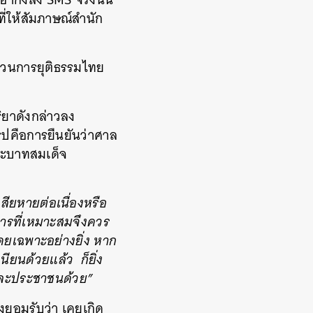
ี่ให้สัมภาษณ์สำนัก
บวนการยุติธรรมไทย
ิยาดังกล่าวลง
ุปคือการยืนยันว่าศาล
ระบาทสมเด็จ
เสียหายต่อเนื่องหรือ
รการที่เหมาะสมจึงควร
ดยเฉพาะอย่างยิ่ง หาก
ยนด้วยแล้ว ก็ยิ่ง
และประชาชนด้วย”
้องยอมรับว่า เคยเกิด