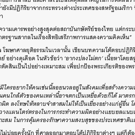
 ซ้ำยังมีปฏิกิริยาจากกระทรวงต่างประเทศของสหรัฐอเมริกา ท
่า
้ความเคารพอย่างสูงสุดต่อสถาบันกษัตริย์ของไทย แต่กระ
าตรฐานสากลในเรื่องสิทธิเสรีภาพการแสดงความคิดเห็น”
กิจ โฆษกศาลยุติธรรมในเวลานั้น เขียนบทความโต้ตอบปฏิกิร
ดย์
อย่างดุเดือด ในหัวข้อว่า ‘
อากงปลงไม่ตก’
เนื้อหาโดยสร
รตัดสินเป็นไปอย่างเหมาะสม เพื่อปกป้องพระเกียรติของพ
 ไม่มีใครอยากให้คนเช่นนี้ลอยนวลอยู่ในสังคมเพื่อสร้างความ
ักวันคนใกล้ตัวของคนเหล่านี้อาจตกเป็นเหยื่อด้วยก็ได้ มาต
ด ลงโทษให้หลาบจำสาสมไม่ให้เป็นเยี่ยงอย่างแก่ผู้อื่น โ
คิดวางแผนไตร่ตรองในการกระทำความผิดอย่างแยบยลแนบเนี
เหมาะสม ในการคุ้มครองรักษาความสงบสุขของประเทศชาติ
ึ้นไม่บ่อยครั้งนัก ที่ศาลออกมาตอบโต้ปฏิกิริยาต่างๆ แต่ก็ต