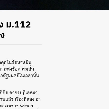
 ม.112
ิง
ำคุกในข้อหาหมิ่น
รส่งข้อความสั้น
ยกรัฐมนตรีในเวลานั้น
ก็คือ อากงปฏิเสธมา
นแล้ว เรื่องที่สอง อา
อร์ของเลขาฯ นายกฯ