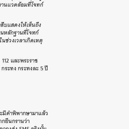
พยานแวดล้อมที่โจทก์
สืบแสดงให้เห็นถึง
านหลักฐานที่โจทก์
ในช่วงเวลาเกิดเหตุ
า 112 และพระราช
4 กระทง กระทงละ 5 ปี
จะมีคำพิพากษามาแล้ว
มากยืนกรานว่า
อากงส่ง SMS จริงนั้น