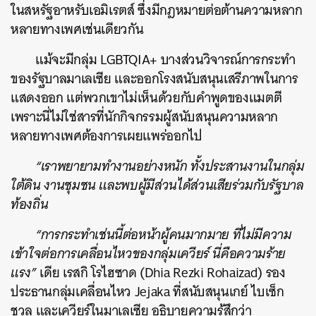
ในสหรัฐอาหรับเอมิเรตส์ ซึ่งมีกฎหมายต่อต้านความหลาก
ค้นหา
หลายทางเพศเช่นเดียวกัน
SHARE
TWEET
LINE
EMAIL
แม้จะมีกลุ่ม
LGBTQIA+
บางส่วนวิจารณ์การกระทำ
ของรัฐบาลมาเลเซีย และออกโรงสนับสนุนเสรีภาพในการ
แสดงออก แต่พวกเขาไม่เห็นด้วยกับคำพูดของแมตตี
เพราะนี่ไม่ใช่สารที่นักกิจกรรมผู้สนับสนุนความหลาก
หลายทางเพศต้องการเผยแพร่ออกไป
“เราพยายามทำงานอย่างหนัก ทั้งประสานงานในกลุ่ม
ใต้ดิน งานชุมชน และพบผู้มีส่วนได้ส่วนเสียร่วมกับรัฐบาล
ท้องถิ่น
“การกระทำเช่นนี้ต่อหน้าผู้คนมากมาย ที่ไม่มีความ
เข้าใจต่อการเคลื่อนไหวของกลุ่มเควียร์ นี่คือความร้าย
แรง”
เดีย เรสกิ โรไฮซาด (
Dhia Rezki Rohaizad) รอง
ประธานกลุ่มเคลื่อนไหว Jejaka ที่สนับสนุนเกย์ ไบเซ็ก
ชวล และเควียร์ในมาเลเซีย อธิบายความรู้สึกว่า