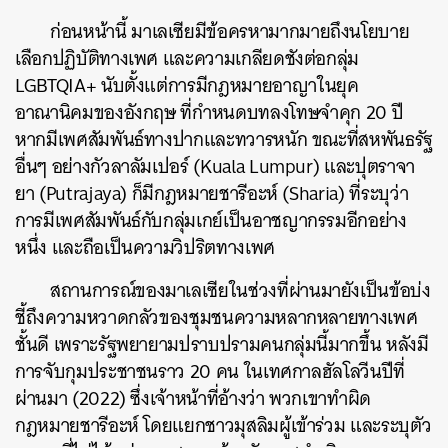
ก่อนหน้านี้ มาเลเซียมีข้อครหามากมายถึงนโยบาย
เลือกปฏิบัติทางเพศ และความเกลียดชังต่อกลุ่ม
LGBTQIA+
นับตั้งแต่การมีกฎหมายอาญาในยุค
อาณานิคมของอังกฤษ ที่กำหนดบทลงโทษจำคุก 20 ปี
หากมีเพศสัมพันธ์ทางปากและทวารหนัก ขณะที่สหพันธรัฐ
อื่นๆ อย่างกัวลาลัมเปอร์ (Kuala Lumpur) และปุตราจา
ยา (Putrajaya) ก็มีกฎหมายชารีอะห์ (Sharia) ที่ระบุว่า
การมีเพศสัมพันธ์กับกลุ่มเกย์เป็นอาชญากรรมอีกอย่าง
หนึ่ง และถือเป็นความวิปริตทางเพศ
สถานการณ์ของมาเลเซียในช่วงที่ผ่านมายังเป็นข้อบ่ง
ชี้ถึงความหวาดกลัวของชุมชนความหลากหลายทางเพศ
ชั้นดี เพราะรัฐพยายามปราบปรามคนกลุ่มนี้มากขึ้น หลังมี
การจับกุมประชาชนราว 20 คน ในเทศกาลฮัลโลวีนปีที่
ผ่านมา (2022) ซึ่งเจ้าหน้าที่อ้างว่า พวกเขาทำผิด
กฎหมายชารีอะห์ โดยแยกชาวมุสลิมผู้เข้าร่วม และระบุตัว