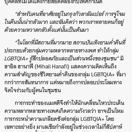
บุคคลที่ไม่ได้แต่งกายสอดคล้องกับเพศกำเนิด
“สำหรับคนที่อาศัยอยู่ในกรุงกัวลาลัมเปอร์ การจู่โจม
ในคืนนั้นน่ากลัวมาก และฉันคิดว่า พวกเราหลายคนก็อยู่
ด้วยความหวาดกลัวตั้งแต่นั้นเป็นต้นมา
“ในโลกที่มีสถานที่มากมาย สถานบันเทิงยามค่ำคืนที่
ประกอบด้วยกลุ่มความหลากหลายทางเพศ ทำให้กลุ่ม
LGBTQIA+
รู้สึกปลอดภัยและเป็นส่วนหนึ่งของชุมชน”
มิ
ฮาอิล ฮานาฟี (Mihail Hanafi) แสดงความคิดเห็นถึง
ความสำคัญของชีวิตยามค่ำคืนของกลุ่ม LGBTQIA+ ที่มา
กกว่าการสันทนาการ แต่หมายถึงการปลอบประโลมทาง
จิตใจร่วมกับผู้คนในชุมชน
การกระทำของแมตตีจึงทำให้นักเคลื่อนไหวประเด็น
ความหลากหลายทางเพศเกิดความกังวลว่า อาจเป็นโหม
การกระหน่ำความเกลียดชังต่อกลุ่ม
LGBTQIA+
โดย
เฉพาะอย่างยิ่ง มาเลเซียกำลังอยู่ในช่วงเวลาไม่กี่สัปดาห์