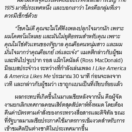
1975 มาที่ประเทศหนึ่ง และบอกเราว่า ใครคือกลุ่มที่เรา
ควรมีเซ็กซ์ด้วย
“โชคไม่ดี คุณจะไม่ได้ฟังเพลงปลุกใจมากนัก เพราะ
ผมโคตรโมโหเลย และมันไม่ยุติธรรมสำหรับคุณ เพราะ
คุณไม่ใช่ตัวแทนของรัฐบาล คุณคือคนหนุ่มสาว และผม
มั่นใจมากว่าคุณคือเกย์ เท่และเจ๋ง”
แมตตีกล่าวกับผู้ชม
และหันไปจูบปาก รอส แม็กโดนัลด์ (Ross MacDonald)
มือเบสประจำวง ระหว่างที่กำลังเล่นเพลง
I Like America
& America Likes Me
ประมาณ 30 นาที
ก่อนจะลงจาก
เวที และกล่าวกับผู้ชมว่า เขาถูกแบนเป็นที่เรียบร้อยแล้ว
ผลกระทบที่เกิดขึ้นในมาเลเซียหลังจากนั้น คือผู้จัด
งานยกเลิกเทศกาลคอนเสิร์ตสุดสัปดาห์ทั้งหมด โดยต้อง
คืนค่าบัตรตามคำสั่งของกระทรวงสื่อสารและดิจิทัล ขณะ
ที่รัฐบาลมาเลเซียประกาศใช้มาตรการเข้มงวดสำหรับการ
เข้าชมศิลปินต่างชาติในประเทศมากขึ้น