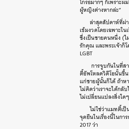
โกรธมากๆ
ก็เพราะผมไ
ผู้หญิงต่างหากล่ะ
”
ล่าสุดสัปดาห์ที่ผ
เข้มงวดโดยเฉพาะในเร
ซึ่งเป็นชายคนหนึ่ง (ไ
รักคุณ และพระเจ้าก็โ
LGBT
การจูบกันในที่ส
ตี้อัพโหลดวิดีโอนั้นข
แก่ชายผู้นั้นก็ได้ ถ
ไม่คิดว่าเราจะได้กลับ
ไม่เปลี่ยนแปลงสิ่งใ
ไม่ใช่ว่าแมทตี้
จุดยืนในเรื่องนี้ในก
2017 ว่า