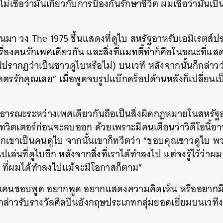
ม่เชื่อว่ามันเกี่ยวกับการป้องกันรักษาชีวิต
ผมเชื่อว่ามันเป
่านมา
วง
The 1975
ขึ้นแสดงที่ดูไบ
สหรัฐอาหรับเอมิเรตส์ปร
ื่องคนรักเพศเดียวกัน
และสิ่งที่แมทตี้ทำก็คือในขณะที่แสด
ม่ปรากฏว่าเป็นชาวดูไบหรือไม่) บนเวที หลังจากนั้นก็กล่าวว
คตรรักคุณเลย” เมื่อพูดจบรูปแบ๊กดร็อปด้านหลังก็เปลี่ยนเป
าธารณะระหว่างเพศเดียวกันถือเป็นสิ่งผิดกฎหมายในสหรัฐ
ึ้นทวิตเตอร์ก่อนจะลบออก ด้วยเพราะมีคนเตือนว่าวิดีโอนี้อ
้าหากเขาเป็นคนดูไบ จากนั้นเขาก็ทวีตว่า “ขอบคุณชาวดูไบ
ไปเล่นที่ดูไบอีก หลังจากสิ่งที่เราได้ทำลงไป แต่จงรู้ไว้ว
ดๆ ที่ผมได้ทำลงไปแม้จะมีโอกาสก็ตาม”
เป็นคนชอบพูด อยากพูด อยากแสดงความคิดเห็น หรืออยากมี
ารกล่าวรับรางวัลศิลปินอังกฤษประเภทกลุ่มยอดเยี่ยมบนเวทีง