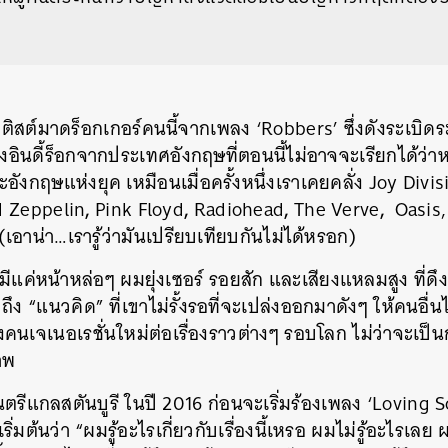
มติสต์มาดร็อกเกอร์คนนี้จากเพลง
‘Robbers’
ซึ่งดังระเบิด
งอินดี้ร็อกจากประเทศอังกฤษที่ตอนนี้ไม่อาจจะเรียกได้ว่า
ะอังกฤษแห่งยุค
เหมือนเมื่อครั้งหนึ่งเราเคยคลั่ง
Joy Divis
,
,
,
,
d
Zeppelin
Pink Floyd
Radiohead
The
Verve
Oasis,
(
เอาน่า
…
เรารู้ว่ามันเปรียบเทียบกันไม่ได้หรอก
)
้มีแค่หน้าหล่อๆ
ผมยุ่งเซอร์
รอยสัก
และเสียงแหลมสูง
ที่ด
ถึง
“
แนวคิด
”
ที่เขาไม่รั้งรอที่จะเปล่งออกมาดังๆ
ให้คนอื่น
นเจเนอเรชั่นใหม่ต่อเรื่องราวต่างๆ
รอบโลก
ไม่ว่าจะเป็
าพ
ตรีแกลสตันบูรี
ในปี
2016
ก่อนจะเริ่มร้องเพลง
‘Loving 
เริ่มต้นว่า
“
ผมรู้อะไรเกี่ยวกับเรื่องนี้เหรอ
ผมไม่รู้อะไรเลย
ผ