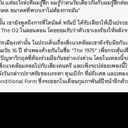
้น
แต่อะไรล่ะที่ผมรู้สึก
ผมรู้ว่าคนวัยเดียวกันกับผมรู้สึกต่อ
นาคต
อนาคตที่พวกเราไม่ต้องการมัน
”
ั้น
เขายังพูดถึงการที่โดนัลด์
ทรัมป์
ได้รับเลือกให้เป็นประ
The O2
ในลอนดอน
โดยยอมรับว่าตัวเขาเองร้องไห้หลังจาก
ารเมืองเท่านั้น
ในประเด็นเรื่องสิ่งแวดล้อมเขายังจับมือกับ
อมวัย
16
ปี
ทำเพลงด้วยกันในชื่อ
“The 1975”
เพื่อกระตุ้นเ
ปัญหาวิกฤตที่ต้องร่วมมือกันอย่างเร่งด่วน
โดยในเพลงนี้จะ
องสิ่งแวดล้อมคลอไปกับเสียงดนตรี
และเพิ่งจะปล่อยเพลงนี้ใ
ังวันกล่าวปราศรัยของเกรตา
ทุนเบิร์ก
ที่ฝรั่งเศส
และเพลงนี
onditional Form
ซึ่งจะออกในเดือนกุมภาพันธ์ปีหน้าอีกด้
นหา