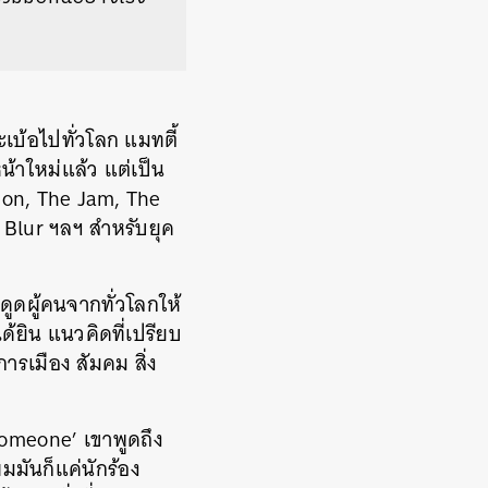
ระเบ้อไปทั่วโลก
แมทตี้
หน้าใหม่แล้ว
แต่เป็น
ion, The Jam, The
 Blur
ฯลฯ
สำหรับยุค
ึงดูดผู้คนจากทั่วโลกให้
ได้ยิน
แนวคิดที่เปรียบ
นการเมือง
สัมคม
สิ่ง
Someone’
เขาพูดถึง
มมันก็แค่นักร้อง