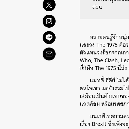
ด่วน
หลายคนรู้จักหนุ่
และวง
The 1975
คือว
ตัวแทนวงร็อกจากเกา
Who, The Clash, Le
นี้ก็คือ
The 1975
นี่ล่ะ
แมทตี้
ฮีลีย์
ไม่ได
สนใจเขา
แต่ยังรวมไป
เสมือนเป็นตัวแทนของค
แวดล้อม
หรือเพศสภ
บนเวทีเทศกาลดน
เรื่อง
Brexit
ซึ่งเพิ่งจะ