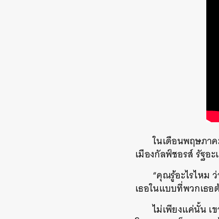
ในเดือนพฤษภาคม
เมืองกัลฟ์ชอรส์
รัฐอ
“
คุณรู้อะไรไหม
ว
เธอในแบบที่พวกเธอต้
ไม่เพียงแค่นั้น
เข