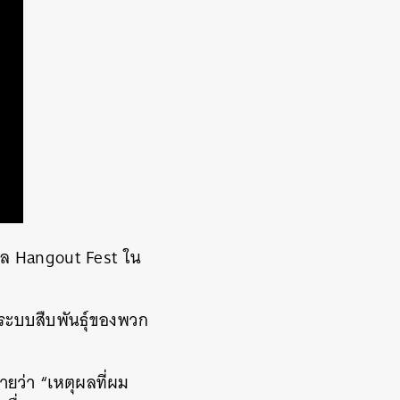
าล
Hangout Fest
ใน
บระบบสืบพันธุ์ของพวก
ายว่า
“
เหตุผลที่ผม