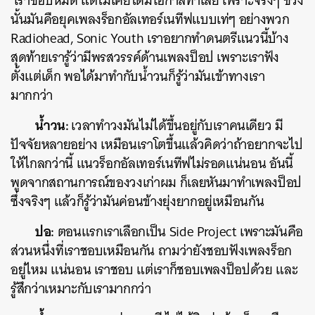
เราชอบหมด แต่ไม่เคยได้มีโอกาสทำเลย เพราะจริงๆ ช่วง
นั้นมันคือยุคเพลงร็อกอัลเทอร์เนทีฟแบบเท่ๆ อย่างพวก
Radiohead, Sonic Youth เราอยากทำดนตรีแนวนี้บ้าง
สุดท้ายเรารู้ว่ามีพรสวรรค์ด้านเพลงป็อป เพราะเราฟัง
ตั้งแต่เด็ก พอได้มาทำกับน้ำวนก็รู้ว่ามันเข้าทางเรา
มากกว่า
น้ำวน:
เวลาทำวงมันไม่ได้ขึ้นอยู่กับเราคนเดียว มี
ปัจจัยหลายอย่าง เหมือนเราโตขึ้นแล้วคิดว่าถ้าอยากจะไป
ให้ไกลกว่านี้ แนวร็อกอัลเทอร์เนทีฟไม่รอดแน่นอน อันนี้
พูดจากสถานการณ์ของวงเก่าผม ก็เลยหันมาทำเพลงป็อป
ซึ่งจริงๆ แล้วก็รู้ว่ามันค่อนข้างยุ่งยากอยู่เหมือนกัน
ปอ:
ตอนแรกเราเลือกเป็น Side Project เพราะมันคือ
ส่วนหนึ่งที่เราชอบเหมือนกัน ถามว่ายังชอบฟังเพลงร็อก
อยู่ไหม แน่นอน เราชอบ แต่เราก็ชอบเพลงป็อปด้วย และ
รู้สึกว่าเหมาะกับเรามากกว่า