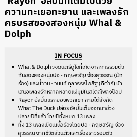
‘Rayon’ อัลบั้มที่เต็มไปด้วย
ความทะเยอทะยาน และเพลงรัก
ครบรสของสองหนุ่ม Whal &
Dolph
IN FOCUS
Whal & Dolph วงดนตรีดูโอที่เกิดจากการรวมตัว
กันของสองหนุ่มปอ - กฤษสรัญ จ้องสุวรรณ (นัก
ร้อง) และน้ำวน - วนนท์ กุลวรรธไพสิฐ (กีต้าร์) นำ
เสนอเพลงรักหลากหลายแง่มุมในสไตล์เพลงป็อป
Rayon อัลบั้มแรกของพวกเขา ภายใต้สังกัด
What The Duck ปล่อยอัลบั้มเต็มออกมาช่วง
ปลายปีที่แล้ว โดยมีทั้งหมด 13 เพลง
ทั้ง 13 เพลงเขียนเนื้อร้องโดยปอ - กฤษสรัญ จ้อง
สุวรรณ จากชีวิตส่วนตัวและเรื่องราวรอบตัว