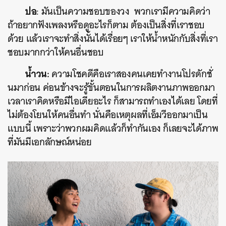
ปอ
: มันเป็นความชอบของวง พวกเรามีความคิดว่า
SHARE
TWEET
LINE
EMAIL
ถ้าอยากฟังเพลงหรือดูอะไรก็ตาม ต้องเป็นสิ่งที่เราชอบ
ด้วย แล้วเราจะทำสิ่งนั้นได้เรื่อยๆ เราให้น้ำหนักกับสิ่งที่เรา
ชอบมากกว่าให้คนอื่นชอบ
น้ำวน:
ความโชคดีคือเราสองคนเคยทำงานโปรดักชั่
นมาก่อน ค่อนข้างจะรู้ขั้นตอนในการผลิตงานภาพออกมา
เวลาเราคิดหรือมีไอเดียอะไร ก็สามารถทำเองได้เลย โดยที่
ไม่ต้องโยนให้คนอื่นทำ นั่นคือเหตุผลที่เอ็มวีออกมาเป็น
แบบนี้ เพราะว่าพวกผมคิดแล้วก็ทำกันเอง ก็เลยจะได้ภาพ
ที่มันมีเอกลักษณ์หน่อย