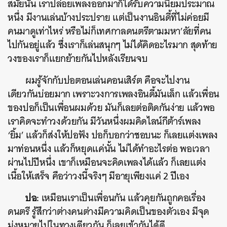
สมัยนั้น เราปล่อยเพลงออกมาก็ได้รับความนิยมประมาณ
หนึ่ง มีงานเล่นบ้างประปราย แต่เป็นงานอินดี้ที่ไม่ค่อยมี
คนมาดูเท่าไหร่ หรือไม่ก็เทศกาลดนตรีตามมหา’ลัยที่คน
ไปกันอยู่แล้ว ซึ่งเราก็เล่นสนุกๆ ไม่ได้คิดอะไรมาก สุดท้าย
วงของเราก็แยกย้ายกันไปหลังเรียนจบ
ผมรู้จักกับปอตอนเล่นคอนเสิร์ต คือจะไปงาน
เดียวกันบ่อยมาก เพราะวงการเพลงอินดี้มันเล็ก แล้วเพื่อน
ของปอก็เป็นเพื่อนผมด้วย มันก็เลยต่อติดกันง่าย แล้วพอ
เราคิดจะทำวงด้วยกัน มีวันหนึ่งผมคิดไลน์กีต้าร์เพลง
‘ยิ้ม’ แล้วก็ส่งให้ปอฟัง ปอก็บอกว่าชอบนะ ก็เลยแต่งเพลง
มาท่อนหนึ่ง แล้วก็หยุดแค่นั้น ไม่ได้ทำอะไรต่อ พอเวลา
ผ่านไปปีหนึ่ง เขาก็เหมือนจะคิดเพลงได้แล้ว ก็เลยแต่ง
เนื้อให้เสร็จ คือว่าวงนี้จริงๆ มีอายุเพียงแค่ 2 ปีเอง
ปอ:
เหมือนเราเป็นเพื่อนกัน แล้วคุยกันถูกคอเรื่อง
ดนตรี รู้สึกว่าต่างคนต่างมีความคิดเป็นของตัวเอง มีจุด
มุ่งหมายไปในทางเดียวกัน ก็เลยเข้ากันได้ดี