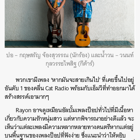
ปอ – กฤษสรัญ จ้องสุวรรณ (นักร้อง) และน้ำวน – วนนท์
กุลวรรธไพสิฐ (กีต้าร์)
พวกเขามีเพลง ‘หากมันจะสายเกินไป’ ที่เคยขึ้นไปอยู่
อันดับ 1 ของคลื่น Cat Radio พร้อมกับเอ็มวีที่ทำออกมาได้
สร้างสรรค์เอามากๆ
Rayon อาจดูเหมือนอัลบั้มเพลงป็อปทั่วไปที่มีเนื้อหา
เกี่ยวกับความรักหนุ่มสาว แต่หากพิจารณาอย่างดีแล้ว จะ
เห็นว่าแต่ละเพลงมีความหลากหลายทางดนตรีหากแต่อยู่
บนพื้นฐานของเพลงป็อปที่ฟังง่าย ซึ่งแนะนำว่าให้หยิบ