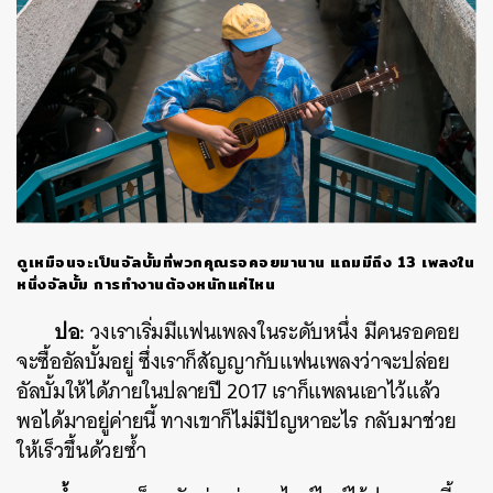
ดูเหมือนจะเป็นอัลบั้มที่พวกคุณรอคอยมานาน แถมมีถึง 13 เพลงใน
หนึ่งอัลบั้ม การทำงานต้องหนักแค่ไหน
ปอ:
วงเราเริ่มมีแฟนเพลงในระดับหนึ่ง มีคนรอคอย
จะซื้ออัลบั้มอยู่ ซึ่งเราก็สัญญากับแฟนเพลงว่าจะปล่อย
อัลบั้มให้ได้ภายในปลายปี 2017 เราก็แพลนเอาไว้แล้ว
พอได้มาอยู่ค่ายนี้ ทางเขาก็ไม่มีปัญหาอะไร กลับมาช่วย
ให้เร็วขึ้นด้วยซ้ำ