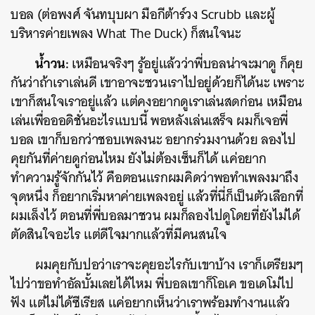
บอล (ต่อพงศ์ จันทบุบผา มือกีต้าร์วง Scrubb และผู้
บริหารค่ายเพลง What The Duck) ก็สนใจนะ
น้ำวน:
เหมือนจริงๆ รู้อยู่แล้วว่าพี่บอลน่าจะมาดู ก็คุย
กันว่าถ้าเราเล่นดี เขาอาจะชวนเราไปอยู่ด้วยก็ได้นะ เพราะ
เขาก็สนใจเราอยู่แล้ว แต่คงอยากดูเราเล่นสดก่อน เหมือน
เล่นเพื่อออดิชั่นอะไรแบบนี้ พอหลังเล่นเสร็จ ผมก็เจอพี่
บอล เขาก็บอกว่าชอบเพลงนะ อยากร่วมงานด้วย ลองไป
คุยกันที่ค่ายดูก่อนไหม ยังไม่ต้องเซ็นก็ได้ แค่อยาก
ทำความรู้จักกันไว้ คือตอนแรกผมคิดว่าพอทำเพลงมาถึง
จุดหนึ่ง ก็อยากเริ่มหาค่ายเพลงอยู่ แล้วที่นี่ก็เป็นตัวเลือกที่
ผมเล็งไว้ ตอนที่พี่บอลมาชวน ผมก็ลองไปดูโดยที่ยังไม่ได้
ตัดสินใจอะไร แต่ดีใจมากแล้วที่มีคนสนใจ
ผมคุยกับปอว่าเราจะคุยอะไรกับเขาบ้าง เราก็เตรียมๆ
ไปว่าขอทำอัลบั้มเลยได้ไหม พี่บอลเขาก็โอเค ขอเดโม่ไป
ฟัง แต่ไม่ได้ซีเรียส แค่อยากเห็นว่าเราพร้อมทำงานแล้ว