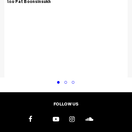
โดย Pat Boonsinsukh
FOLLOW US