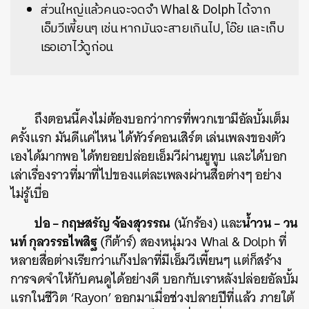
ส่วนใหญ่แล้วคนจะจดจำ Whal & Dolph ได้จาก
เอ็มวีเพี้ยนๆ เช่น หากมันจะสายเกินไป, โอ๊ย และเก็บ
เธอเอาไว้ดูก่อน
ถึงตอนนี้คงไม่ต้องบอกว่าการที่พวกเขามีอัลบั้มเต็ม
ครั้งแรก มันดีแค่ไหน ได้ทัวร์คอนเสิร์ต เล่นเพลงของตัว
เองได้มากพอ ได้ทยอยปล่อยเอ็มวีผ่านยูทูบ และได้บอก
เล่าเรื่องราวที่มาที่ไปของแต่ละเพลงผ่านสื่อต่างๆ อย่าง
ไม่รู้เบื่อ
ปอ – กฤษสรัญ จ้องสุวรรณ
น้ำวน – วน
(นักร้อง) และ
นท์ กุลวรรธไพสิฐ
(กีต้าร์) สองหนุ่มวง Whal & Dolph ที่
หลายสื่อต่างเรียกว่าแก๊งปลาที่มีเอ็มวีเพี้ยนๆ แต่ก็สร้าง
การจดจำให้กับคนดูได้อย่างดี บอกกับเราหลังปล่อยอัลบั้ม
แรกในชีวิต ‘Rayon’ ออกมาเมื่อช่วงปลายปีที่แล้ว ภายใต้