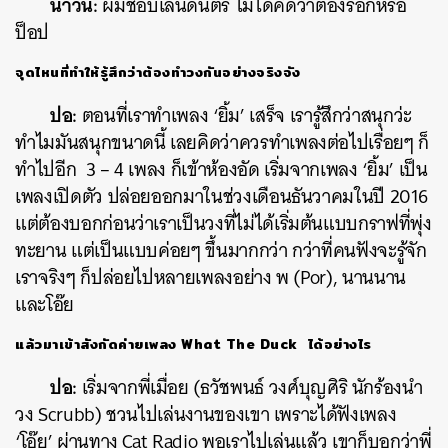
น้ำวน:
ผมชอบเล่นดนตรี ไม่ได้คิดว่าต้องร็อกหรือ
ป็อป
จุดไหนที่ทำให้รู้สึกว่าต้องทำวงกันอย่างจริงจัง
ปอ:
ตอนที่เราทำเพลง ‘ยิ้ม’ เสร็จ เรารู้สึกว่าสนุกว่ะ
ทำไมมันสนุกขนาดนี้ เลยคิดว่าควรทำเพลงต่อไปเรื่อยๆ ก็
ทำไปอีก 3 – 4 เพลง ก็เข้าห้องอัด เริ่มจากเพลง ‘ยิ้ม’ เป็น
เพลงเปิดตัว ปล่อยออกมาในช่วงเดือนธันวาคมในปี 2016
แต่ต้องบอกก่อนว่าเราเป็นวงที่ไม่ได้เริ่มต้นแบบกราฟที่พุ่ง
ทะยาน แต่เป็นแบบค่อยๆ ขึ้นมากกว่า กว่าที่คนฟังจะรู้จัก
เราจริงๆ ก็ปล่อยไปหลายเพลงอย่าง พ (Por), นานนาน
และโอ๊ย
แล้วมาเข้าสังกัดค่ายเพลง What The Duck ได้อย่างไร
ปอ:
เริ่มจากพี่เมื่อย (ธวัชพนธ์ วงศ์บุญศิริ นักร้องนำ
วง Scrubb) ชวนไปเล่นงานของเขา เพราะได้ฟังเพลง
‘โอ๊ย’ ผ่านทาง Cat Radio พอเราไปเล่นแล้ว เขาก็บอกว่าพี่