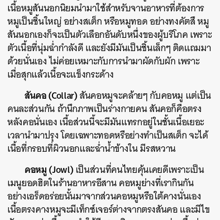
เนื้อหมูสันนอกนิยมนำมาใช้สำหรับจานอาหารที่ต้องการ
หมูเป็นชิ้นใหญ่
อย่างสเต็ก
หรือหมูทอด
อย่างทงคัตสึ
หมู
สันนอกเองก็จะเป็นตัวเลือกอันดับหนึ่งของผู้บริโภค
เพราะ
ตัวเนื้อที่นุ่มฉ่ำกำลังดี
และยังมีมันเป็นชิ้นเล็กๆ
ติดแถมมา
ด้วยนั่นเอง
ไม่ค่อยเหมาะกับการนำมาผัดกับผัก
เพราะ
เมื่อสุกแล้วเนื้อจะแข็งกระด้าง
สันคอ
(Collar)
สันคอหมูจะคล้ายๆ
กับคอหมู
แต่เป็น
คนละส่วนกัน
ถ้านึกภาพเป็นร่างกายคน
สันคอก็คือตรง
หลังคอนั่นเอง
เนื้อส่วนนี้จะมีมันแทรกอยู่ในชั้นเนื้อเยอะ
เวลานำมาปรุง
โดยเฉพาะทอดหรือย่างทำเป็นสเต็ก
จะได้
เนื้อที่กรอบที่ผิวนอกและฉ่ำน้ำข้างใน
มีรสหวาน
คอหมู
(Jowl)
เป็นส่วนที่คนไทยคุ้นเคยดีเพราะเป็น
เมนูยอดฮิตในร้านอาหารอีสาน
คอหมูย่างที่เรากินกัน
อย่างเอร็ดอร่อยนั้นมาจากส่วนคอหมูหรือใต้คางนั่นเอง
เนื้อตรงคางหมูจะมีเท็กซ์เจอร์ต่างจากตรงสันคอ
และมีไข
ค้นหา