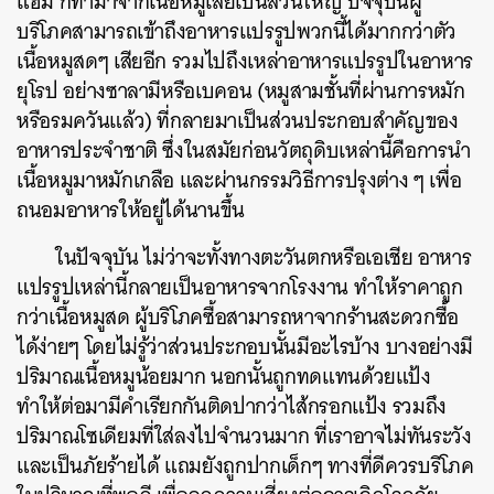
แฮม
ก็ทำมาจากเนื้อหมูเสียเป็นส่วนใหญ่
ปัจจุบันผู้
บริโภคสามารถเข้าถึงอาหารแปรรูปพวกนี้ได้มากกว่าตัว
เนื้อหมูสดๆ
เสียอีก
รวมไปถึงเหล่าอาหารแปรรูปในอาหาร
ยุโรป
อย่างซาลามีหรือเบคอน
(
หมูสามชั้นที่ผ่านการหมัก
หรือรมควันแล้ว
)
ที่กลายมาเป็นส่วนประกอบสำคัญของ
อาหารประจำชาติ
ซึ่งในสมัยก่อนวัตถุดิบเหล่านี้คือการนำ
เนื้อหมูมาหมักเกลือ
และผ่านกรรมวิธีการปรุงต่าง
ๆ
เพื่อ
ถนอมอาหารให้อยู่ได้นานขึ้น
ในปัจจุบัน
ไม่ว่าจะทั้งทางตะวันตกหรือเอเชีย
อาหาร
แปรรูปเหล่านี้กลายเป็นอาหารจากโรงงาน
ทำให้ราคาถูก
กว่าเนื้อหมูสด
ผู้บริโภคซื้อสามารถหาจากร้านสะดวกซื้อ
ได้ง่ายๆ
โดยไม่รู้ว่าส่วนประกอบนั้นมีอะไรบ้าง
บางอย่างมี
ปริมาณเนื้อหมูน้อยมาก
นอกนั้นถูกทดแทนด้วยแป้ง
ทำให้ต่อมามีคำเรียกกันติดปากว่าไส้กรอกแป้ง
รวมถึง
ปริมาณโซเดียมที่ใส่ลงไปจำนวนมาก
ที่เราอาจไม่ทันระวัง
และเป็นภัยร้ายได้ แถมยังถูกปากเด็กๆ ทางที่ดีควรบริโภค