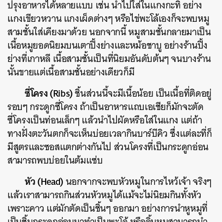
ปรุงอาหารได้หลายแบบ
เช่น
นำไปใส่ในแกงกะทิ
อย่าง
แกงเขียวหวาน
แกงเผ็ดต่างๆ
หรือไข่พะโล้เองก็จะพบหมู
สามชั้นใส่เคียงมาด้วย
นอกจากนี้
หมูสามชั้นกลายมาเป็น
เนื้อหมูยอดนิยมบนเตาปิ้งย่างและหม้อชาบู
อย่างร้านปิ้ง
ย่างที่เกาหลี
เนื้อสามชั้นเป็นที่นิยมอันดับต้นๆ
จนบางร้าน
นั้นขายแต่เนื้อสามชั้นอย่างเดียวก็มี
ซี่โครง
(Ribs)
ชิ้นส่วนนี้จะมีเนื้อน้อย
เป็นเนื้อที่ติดอยู่
รอบๆ
กระดูกซี่โครง
ถ้าเป็นอาหารแถบเอเชียก็มักจะตัด
ซี่โครงเป็นท่อนเล็กๆ
แล้วนำไปผัดหรือใส่ในแกง
แต่ถ้า
ทางฝั่งตะวันตกก็จะเห็นบ่อยเวลากินบาร์บีคิว
ซึ่งแต่ละที่ก็
มีสูตรและซอสแตกต่างกันไป
ส่วนโครงที่เป็นกระดูกอ่อน
สามารถพบบ่อยในต้มแซ่บ
หัว
(Head)
นอกจากจะพบหัวหมูในการไหว้เจ้า จริงๆ
แล้วเราสามารถกินส่วน
หัวหมูได้แม้จะไม่นิยมกินทั้งหัว
เพราะคาว
แต่มักตัดเป็นชิ้นๆ
ออกมา
อย่างการ
นำ
หูหมูที่
เป็นชิ้นกระดูกอ่อน
มา
ทำเป็นพะโล้
หรือลิ้นหมูสามารถนำ