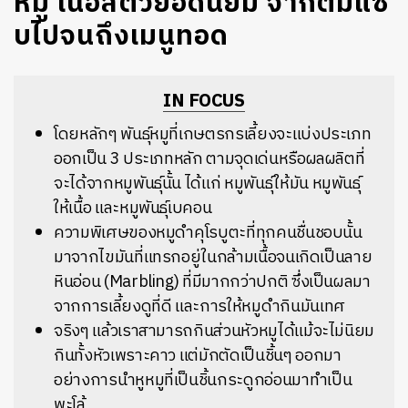
หมู เนื้อสัตว์ยอดนิยม จากต้มแซ่
บไปจนถึงเมนูทอด
IN FOCUS
โดยหลักๆ
พันธุ์หมูที่เกษตรกรเลี้ยงจะแบ่งประเภท
ออกเป็น
3
ประเภทหลัก ตามจุดเด่นหรือผลผลิตที่
จะได้จากหมูพันธุ์นั้น
ได้แก่ หมูพันธุ์ให้มัน
หมูพันธุ์
ให้เนื้อ และหมูพันธุ์เบคอน
ความพิเศษของหมูดำคุโรบูตะที่ทุกคนชื่นชอบนั้น
มาจากไขมันที่แทรกอยู่ในกล้ามเนื้อจนเกิดเป็นลาย
หินอ่อน
(Marbling)
ที่มีมากกว่าปกติ
ซึ่งเป็นผลมา
จากการเลี้ยงดูที่ดี
และการให้หมูดำกินมันเทศ
จริงๆ
แล้วเราสามารถกินส่วน
หัวหมูได้แม้จะไม่นิยม
กินทั้งหัวเพราะคาว
แต่มักตัดเป็นชิ้นๆ
ออกมา
อย่างการ
นำ
หูหมูที่เป็นชิ้นกระดูกอ่อน
มา
ทำเป็น
พะโล้