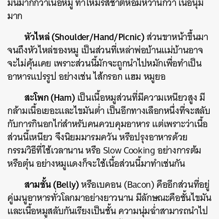
มันมากกว่าเนื้อหมู
ทำให้มีรสชาติหอมหวานกว่า
เนื้อนุ่ม
SHARE
TWEET
LINE
EMAIL
มาก
หัวไหล่
(Shoulder/Hand/Picnic)
ส่วนขาหน้าขึ้นมา
จนถึงหัวไหล่ของหมู
เป็นส่วนที่เหล่าพ่อบ้านแม่บ้านอาจ
จะไม่คุ้นเคย เพราะส่วนนี้มักจะถูกนำไปหมักเพื่อทำเป็น
อาหารแปรรูป
อย่างเช่น
ไส้กรอก
แฮม
หมูยอ
สะโพก
(Ham)
เป็นเนื้อหมูส่วนที่มีความเหนียวสูง
มี
กล้ามเนื้อเยอะและไขมันต่ำ
เป็นอีกทางเลือกหนึ่งที่จะสลับ
กับการกินอกไก่สำหรับคนควบคุมอาหาร
แต่เพราะว่าเนื้อ
ส่วนนี้เหนียว
จึงนิยมมารมควัน
หรือปรุงอาหารด้วย
กรรมวิธีที่ใช้เวลานาน
หรือ
Slow Cooking
อย่างการต้ม
หรือตุ๋น
อย่างหมูแดงก็จะใช้เนื้อส่วนนี้มาทำเช่นกัน
สามชั้น
(Belly)
หรือเบคอน
(Bacon)
คืออีกส่วนที่อยู่
คู่เมนูอาหารทั่วโลกมาอย่างยาวนาน
มีลักษณะคือชั้นไขมัน
และเนื้อหมูสลับกันเรียงเป็นชั้น
ความนุ่มฉ่ำสามารถนำไป