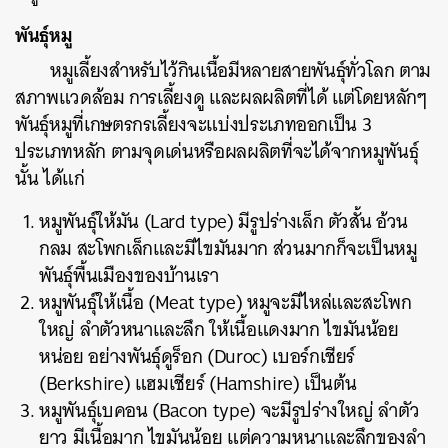
พันธุ์หมู
หมูเลี้ยงสำหรับไว้กินเนื้อมีหลายสายพันธุ์ทั่วโลก
ตาม
สภาพแวดล้อม
การเลี้ยงดู
และผลผลิตที่ได้
แต่โดยหลักๆ
พันธุ์หมูที่เกษตรกรเลี้ยงจะแบ่งประเภทออกเป็น
3
ประเภทหลัก ตามจุดเด่นหรือผลผลิตที่จะได้จากหมูพันธุ์
นั้น
ได้แก่
หมูพันธุ์ให้มัน
(Lard type)
มีรูปร่างเล็ก
ตัวสั้น
อ้วน
กลม
สะโพกเล็กและมีไขมันมาก
ส่วนมากก็จะเป็นหมู
พันธุ์พื้นเมืองของบ้านเรา
หมูพันธุ์ให้เนื้อ
(Meat type)
หมูจะมีไหล่และสะโพก
ใหญ่
ลำตัวหนาและลึก
ให้เนื้อแดงมาก
ไขมันน้อย
หน่อย
อย่างพันธุ์ดูร็อก
(Duroc)
เบอร์กเชียร์
(Berkshire)
แฮมเชียร์
(Hamshire)
เป็นต้น
หมูพันธุ์เบคอน
(Bacon type)
จะมีรูปร่างใหญ่
ลำตัว
ยาว
มีเนื้อมาก
ไขมันน้อย
แต่ความหนาและลึกของลำ