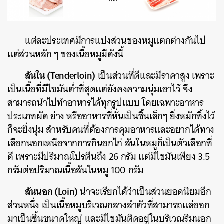
แต่ละประเทศมีการแบ่งส่วนของหมูแตกต่างกันไป
แต่ส่วนหลัก
ๆ
ของเนื้อหมูมีดังนี้
สันใน
(Tenderloin)
เป็นส่วนที่ดีและมีราคาสูง
เพราะ
เป็นเนื้อที่มีไขมันต่ำที่สุดแต่ยังคงความนุ่มเอาไว้
จึง
สามารถนำไปทำอาหารได้ทุกรูปแบบ
โดยเฉพาะอาหาร
ประเภทผัด
ย่าง
หรืออาหารที่หั่นเป็นชิ้นเล็กๆ
ยิ่งหมักทิ้งไว้
ก็จะยิ่งนุ่ม
สำหรับคนที่ต้องการคุมอาหารและอยากได้ทาง
เลือกนอกเหนือจากการกินอกไก่
สันในหมูก็เป็นตัวเลือกที่
ดี
เพราะมีปริมาณโปรตีนถึง
26
กรัม
แต่มีไขมันเพียง
3.5
กรัมต่อปริมาณเนื้อสันในหมู
100
กรัม
สันนอก
(Loin)
น่าจะเรียกได้ว่าเป็นส่วนยอดนิยมอีก
ส่วนหนึ่ง
เป็นเนื้อหมูบริเวณกลางลำตัวที่สามารถแล่ออก
มาเป็นชิ้นขนาดใหญ่
และมีไขมันติดอยู่ในบริเวณริมนอก