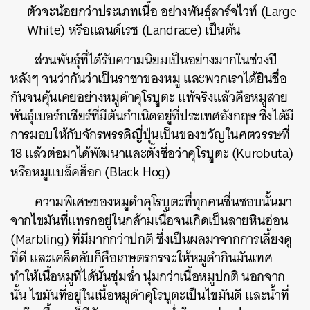
ตัวจะน้อยกว่าประเภทเนื้อ
อย่างพันธุ์ลาร์จไวท์
(Large
White)
หรือแลนด์เรซ
(Landrace)
เป็นต้น
ส่วน
พันธุ์ที่ได้รับความนิยมเป็นอย่างมากในช่วงปี
หลังๆ
จนว่ากันว่าเป็นราชาของหมู
และพวกเราได้ยินชื่อ
กันจนคุ้นเคยอย่างหมูดำคุโรบูตะ
แท้จริงแล้วคือหมูสาย
พันธุ์เบอร์กเชียร์ที่มีต้นกำเนิดอยู่ที่ประเทศอังกฤษ
ซึ่ง
ได้มี
การมอบให้กับจักรพรรดิญี่ปุ่นเป็นของขวัญในศตวรรษที่
18
แล้วต่อมาได้พัฒนาและตั้งชื่อว่าคุโรบูตะ
(Kurobuta)
หรือหมูแบล็คฮ็อก
(Black Hog)
ความพิเศษของหมูดำคุโรบูตะที่ทุกคนชื่นชอบนั้นมา
จากไขมันที่แทรกอยู่ในกล้ามเนื้อจนเกิดเป็นลายหินอ่อน
(Marbling)
ที่มีมากกว่าปกติ
ซึ่งเป็นผลมาจากการเลี้ยงดู
ที่ดี
และเคล็ดลับก็คือเกษตรกรจะให้หมูดำกินมันเทศ
ทำให้เนื้อหมูที่ได้นั้นชุ่มฉ่ำ
นุ่มกว่าเนื้อหมูปกติ
นอกจาก
นั้น
ไขมันที่อยู่ในเนื้อหมูดำคุโรบูตะเป็นไขมันดี
และน้ำที่