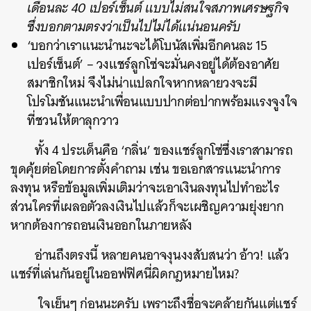
เดือนละ 40 เปอร์เซ็นต์ แบบไม่สนใจสภาพเศรษฐกิจ
ซึ่งบอกตามตรงว่าเป็นไปไม่ได้แน่นอนครับ
‘บอกว่าเราแนะนำนะจะได้โบนัสเพิ่มอีกคนละ 15
เปอร์เซ็นต์’
– วงแชร์ลูกโซ่จะมั่นคงอยู่ได้ต้องอาศัย
สมาชิกใหม่ จึงไม่น่าแปลกใจหากหลายวงจะมี
โปรโมชันแนะนำเพื่อนแบบปากต่อปากพร้อมแรงจูงใจ
ที่ชวนให้ตาลุกวาว
ทั้ง 4 ประเด็นคือ ‘กลิ่น’ ของแชร์ลูกโซ่ซึ่งเราสามารถ
ขุดคุ้ยต่อโดยการตั้งคำถาม เช่น ขอเอกสารแนะนำการ
ลงทุน หรือข้อมูลเพิ่มเติมว่าจะเอาเงินลงทุนไปทำอะไร
ส่วนใครที่เผลอตัวลงเงินไปแล้วก็จะเผชิญความยุ่งยาก
หากต้องการถอนเงินออกในภายหลัง
อ่านถึงตรงนี้ หลายคนอาจงุนงงสับสนว่า อ้าว! แล้ว
แชร์ที่เล่นกันอยู่ในออฟฟิศนี่ผิดกฎหมายไหม?
ใจเย็นๆ ก่อนนะครับ เพราะถึงชื่อจะคล้ายกันแต่แชร์