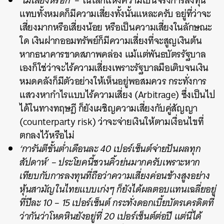
‘ไม่เสี่ยงหรอก’
– ในโลกแห่งความเป็นจริงการลงทุน
แทบทั้งหมดก็มีความเสี่ยงทั้งนั้นแหละครับ อยู่ที่ว่าจะ
เสี่ยงมากหรือเสี่ยงน้อย หรือเป็นความเสี่ยงในลักษณะ
ใด เงินฝากออมทรัพย์ก็มีความเสี่ยงที่จะสูญเงินต้น
หากธนาคารขาดสภาพคล่อง แม้แต่พันธบัตรรัฐบาล
เองก็ใช่ว่าจะไร้ความเสี่ยงเพราะรัฐบาลมือเติบจนเงิน
หมดคลังก็มีตัวอย่างให้เห็นอยู่พอสมควร กระทั่งการ
แสวงหากำไรแบบไร้ความเสี่ยง (Arbitrage) ซึ่งเป็นไป
ได้ในทางทฤษฎี ก็ยังเผชิญความเสี่ยงกับคู่สัญญา
(counterparty risk) ว่าจะจ่ายเงินให้ตามเงื่อนไขที่
ตกลงไว้หรือไม่
‘การันตีขั้นต่ำเดือนละ 40 เปอร์เซ็นต์จ่ายปันผลทุก
สัปดาห์’
– ประโยคนี้ชวนคิ้วย่นมากครับเพราะหาก
เทียบกับการลงทุนที่ถือว่าความเสี่ยงค่อนข้างสูงอย่าง
หุ้นสามัญในไทยแบบเก่งๆ ก็ยังได้ผลตอบแทนเฉลี่ยอยู่
ที่ปีละ 10 – 15 เปอร์เซ็นต์ กระทั่งดอกเบี้ยบัตรเครดิตที่
ว่ากันว่าโหดหินยังอยู่ที่ 20 เปอร์เซ็นต์ต่อปี แต่นี่ได้