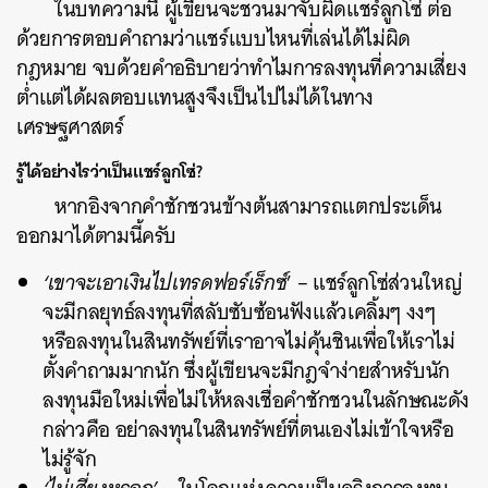
ในบทความนี้ ผู้เขียนจะชวนมาจับผิดแชร์ลูกโซ่ ต่อ
ด้วยการตอบคำถามว่าแชร์แบบไหนที่เล่นได้ไม่ผิด
กฎหมาย จบด้วยคำอธิบายว่าทำไมการลงทุนที่ความเสี่ยง
ต่ำแต่ได้ผลตอบแทนสูงจึงเป็นไปไม่ได้ในทาง
เศรษฐศาสตร์
รู้ได้อย่างไรว่าเป็นแชร์ลูกโซ่?
หากอิงจากคำชักชวนข้างต้นสามารถแตกประเด็น
ออกมาได้ตามนี้ครับ
‘เขาจะเอาเงินไปเทรดฟอร์เร็กซ์
’ – แชร์ลูกโซ่ส่วนใหญ่
จะมีกลยุทธ์ลงทุนที่สลับซับซ้อนฟังแล้วเคลิ้มๆ งงๆ
หรือลงทุนในสินทรัพย์ที่เราอาจไม่คุ้นชินเพื่อให้เราไม่
ตั้งคำถามมากนัก ซึ่งผู้เขียนจะมีกฎจำง่ายสำหรับนัก
ลงทุนมือใหม่เพื่อไม่ให้หลงเชื่อคำชักชวนในลักษณะดัง
กล่าวคือ อย่าลงทุนในสินทรัพย์ที่ตนเองไม่เข้าใจหรือ
ไม่รู้จัก