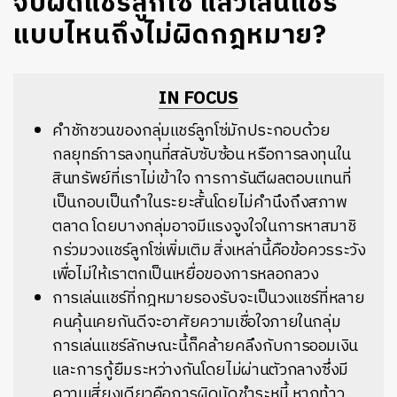
จับผิดแชร์ลูกโซ่ แล้วเล่นแชร์
แบบไหนถึงไม่ผิดกฎหมาย?
IN FOCUS
คำชักชวนของกลุ่มแชร์ลูกโซ่มักประกอบด้วย
กลยุทธ์การลงทุนที่สลับซับซ้อน หรือการลงทุนใน
สินทรัพย์ที่เราไม่เข้าใจ การการันตีผลตอบแทนที่
เป็นกอบเป็นกำในระยะสั้นโดยไม่คำนึงถึงสภาพ
ตลาด โดยบางกลุ่มอาจมีแรงจูงใจในการหาสมาชิ
กร่วมวงแชร์ลูกโซ่เพิ่มเติม สิ่งเหล่านี้คือข้อควรระวัง
เพื่อไม่ให้เราตกเป็นเหยื่อของการหลอกลวง
การเล่นแชร์ที่กฎหมายรองรับจะเป็นวงแชร์ที่หลาย
คนคุ้นเคยกันดีจะอาศัยความเชื่อใจภายในกลุ่ม
การเล่นแชร์ลักษณะนี้ก็คล้ายคลึงกับการออมเงิน
และการกู้ยืมระหว่างกันโดยไม่ผ่านตัวกลางซึ่งมี
ความเสี่ยงเดียวคือการผิดนัดชำระหนี้ หากท้าว