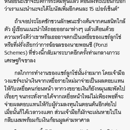
หน่อยนะเขาจะปิดการระดมทุนแล้ว ตอนลงทะเบียนก็บอก
ว่าเราแนะนำนะจะได้โบนัสเพิ่มอีกคนละ 15 เปอร์เซ็นต์”
ถ้าเจอประโยคชักชวนลักษณะข้างต้นจากคนสนิทใกล้
ตัว ผู้เขียนแนะนำให้ถอยออกมาห่างๆ แล้วเตือนด้วย
ความหวังดีว่าเขาหรือเธออาจตกเป็นเหยื่อของแชร์ลูกโซ่
หรือที่ฝรั่งเรียกว่าการฉ้อฉลของนายพอนซี (Ponzi
Schemes) ที่ช่วงนี้กลับมาระบาดอีกครั้งท่ามกลางภาวะ
เศรษฐกิจขาลง
กลไกการทำงานของแชร์ลูกโซ่นั้นง่ายมาก โดยเจ้ามือ
วงแชร์จะนำเงินจากเหยื่อรายใหม่มาจ่ายเป็นผลตอบแทน
ให้กับเหยื่อคนก่อนหน้า หากวงขยายเงินก็ยังหมุนสะพัดไป
เรื่อยๆ จนกระทั่งรายได้จากเหยื่อหน้าใหม่ไม่เพียงพอที่จะ
จ่ายผลต
อบแทนให้กับผู้ร่วมลงทุนในตอนต้นอีกต่อไป
เมื่อนั้นก็ได้เวลาวงแตก ส่วนเจ้ามือก็มักจะเผ่นหายไปใน
กลีบเมฆพร้อมกับเงินก้อนมูลค่ามหาศาล