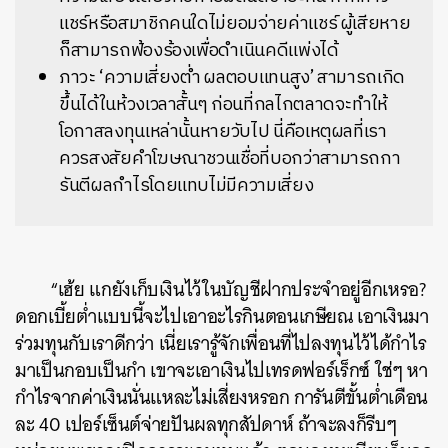
แชร์หรือสมาชิกคนใดไม่ยอมจ่ายค่าแชร์ ผู้เสียหาย
ก็สามารถฟ้องร้องเพื่อดำเนินคดีแพ่งได้
ภาวะ ‘ความเสี่ยงต่ำ ผลตอบแทนสูง’ สามารถเกิด
ขึ้นได้ในห้วงเวลาสั้นๆ ก่อนที่กลไกตลาดจะทำให้
โอกาสลงทุนเหล่านั้นหายวับไป นี่คือเหตุผลที่เรา
ควรสงสัยคำโฆษณาชวนเชื่อที่บอกว่าสามารถกา
รันตีผลกำไรโดยแทบไม่มีความเสี่ยง
“เฮ้ย แกยังเก็บเงินไว้ในบัญชีฝากประจำอยู่อีกเหรอ?
ดอกเบี้ยต่ำแบบนี้จะไปเอาอะไรกินตอนเกษียณ เอาเงินมา
ร่วมทุนกับเราดีกว่า เนี่ยเรารู้จักเพื่อนที่ไปลงทุนไว้ได้กำไร
มาเป็นกอบเป็นกำ เขาจะเอาเงินไปเทรดฟอร์เร็กซ์ ใช่ๆ หา
กำไรจากค่าเงินนั่นแหละไม่เสี่ยงหรอก การันตีขั้นต่ำเดือน
ละ 40 เปอร์เซ็นต์จ่ายปันผลทุกสัปดาห์ ถ้าจะลงก็รีบๆ