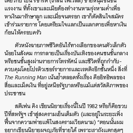
เดียวกับ เบน ริชาร์ด (เกลน โพเวลล์) ชายหนุ่มชนชั้น
แรงงาน ที่ทั้งเขาและเมียต้องทำงานหามรุ่งหามค่ำเพื่อ
หาเงินมารักษาลูก และเมื่อจนตรอก เขาก็ตัดสินใจสมัคร
เข้าร่วมรายการ โดยเตรียมใจแลกเป็นแลกตายเพื่อหาเงิน
ก้อนให้ครอบครัว
ตัวหนังฉายภาพชีวิตอันไร้ทางเลือกของคนตัวเล็กตัว
น้อยในสังคม การกลายเป็นเรื่องบันเทิงของคนชนชั้นกลาง
หรือชนชั้นสูงผ่านรายการโทรทัศน์ และชีวิตที่ถูกกำกับ-
ควบคุมโดยโปรดิวเซอร์รายการและเรตติงอีกชั้นหนึ่ง สิ่งที่
The Running Man
เน้นย้ำตลอดทั้งเรื่อง คืออิทธิพลของ
สื่อและเม็ดเงิน ที่อยู่เหนือรัฐบาลหรือแม้แต่สวัสดิภาพของ
ประชาชน
สตีเฟน คิง เขียนนิยายเรื่องนี้ในปี 1982 หรือก็คือขวบ
ปีที่สหรัฐฯ เข้าสู่สงครามเย็นเต็มตัว (และอยู่ในระยะเพิ่ง
ฟื้นจากความพ่ายแพ้ในสงครามเวียดนาม) “ตอนนั้นผม
อยากเขียนนิยายผจญภัยที่ขายได้ เพราะเราถังแตกสุดๆ