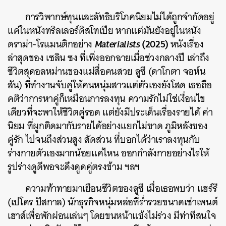
การวิพากษ์ทุนและลัทธิบริโภคนิยมไม่ได้ถูกจำกัดอยู่
แค่ในหนังทริลเลอร์ดิสโทเปีย หากแต่มันยังอยู่ในหนัง
Materialists
(2025)
ดราม่า-โรแมนติกอย่าง
หนังเรื่อง
ล่าสุดของ เซลิน ซง ที่เพิ่งออกฉายเมื่อช่วงกลางปี เล่าถึง
ชีวิตสุดอลหม่านของแม่สื่อคนสวย ลูซี (ดาโกตา จอห์น
สัน) ที่ทำงานจับคู่ให้คนหนุ่มสาวแต่ตัวเองยังโสด เธอถือ
ค้นหา
คติว่าการหาคู่ก็เหมือนการลงทุน ความรักไม่ใช่เงื่อนไข
SHARE
TWEET
LINE
EMAIL
เดียวที่จะพาให้ชีวิตคู่รอด แต่ยังมีประเด็นเรื่องรายได้ ค่า
นิยม ที่ผูกติดมากับรายได้อย่างแยกไม่ขาด ภูมิหลังของ
คู่รัก ไปจนถึงส่วนสูง สัดส่วน ที่บอกได้ว่าเราลงทุนกับ
ร่างกายตัวเองมากน้อยแค่ไหน ออกกำลังกายอย่างไรให้
รูปร่างดูดีพอจะดึงดูดคู่ตรงข้าม ฯลฯ
ความท้าทายมาเยือนชีวิตของลูซี เมื่อเธอพบว่า แฮร์รี
(เปโดร ปัสกาล) นักธุรกิจหนุ่มหล่อที่ร่ำรวยขนาดเช่าเพนต์
เฮาส์เพื่อพักผ่อนเล่นๆ โดยขนหน้าแข้งไม่ร่วง มีท่าทีสนใจ