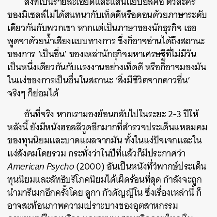
สิ่งที่เป็นรายละเอียดและแสนแยบยลคือ ตัวละคร
ของมิเชลล์ไม่ได้สนทนากับเท็ดดีหรือดอนด้วยภาษาระดับ
เดียวกันกับพวกเขา หากแต่เป็นภาษาของนักธุรกิจ เธอ
พูดจาด้วยน้ำเสียงแบบทางการ ซึ่งก็อาจอ่านได้ถึงสถานะ
ของการ ‘เป็นอื่น’ ของเหล่านักธุกิจมหาเศรษฐีที่ไม่มีวัน
เป็นหนึ่งเดียวกันกับแรงงานอย่างเท็ดดี หรือก็อาจมองมัน
ในแง่ของการเป็นอื่นในสถานะ ‘สิ่งมีชีวิตจากดาวอื่น’
จริงๆ ก็ย่อมได้
อันที่จริง หากเรามองย้อนกลับไปในระยะ 2-3 ปีให้
หลังนี้ ยังมีหนังฮอลลีวูดอีกมากที่สำรวจประเด็นแหลมคม
ของทุนนิยมและบาดแผลจากมัน ทั้งในแง่ปัจเจกและใน
แง่สังคมโดยรวม กระทั่งว่าในปีที่แล้วก็มีประกาศว่า
American Psycho
(2000) อันเป็นหนังที่วิพากษ์ประเด็น
ทุนนิยมและลัทธิบริโภคนิยมได้เผ็ดร้อนที่สุด กำลังจะถูก
นำมารีเมกอีกครั้งโดย ลูกา กัวดัญญีโน ซึ่งเรื่องเหล่านี้ ก็
อาจสะท้อนภาพความเปราะบางของอุตสาหกรรม