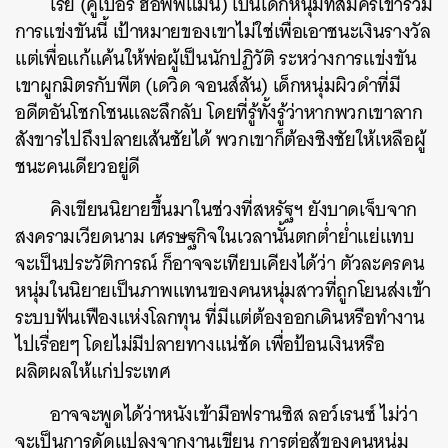
เรย์ (คูเปอร์ ฮอฟฟ์แมน) เป็นเด็กหนุ่มที่สมัครเข้าร่วม
การแข่งขันนี้ เป้าหมายของเขาไม่ใช่เพื่อเอาชนะเงินรางวัล
แต่เพื่อแก้แค้นให้พ่อผู้เป็นนักปฏิวัติ ระหว่างการแข่งขัน
เขาผูกมิตรกับพีต (เดวิด จอนส์สัน) เด็กหนุ่มผิวดำที่มี
อดีตอันโชกโชนและลึกลับ โดยที่รู้ทั้งรู้ว่าหากพวกเขาลาก
สังขารไปถึงปลายเส้นชัยได้ พวกเขาก็ต้องชิงชัยให้เหลือผู้
ชนะคนเดียวอยู่ดี
คิงเขียนนิยายขึ้นมาในช่วงที่สหรัฐฯ ยังบาดเจ็บจาก
สงครามเวียดนาม เศรษฐกิจในเวลานั้นตกต่ำย่ำแย่แทบ
จะเป็นประวัติการณ์ ก็อาจจะเทียบเคียงได้ว่า ตัวละครคน
หนุ่มในนิยายเป็นภาพแทนของคนหนุ่มสาวที่ถูกโยนส่งเข้า
ระบบฟันเฟืองแห่งโลกทุน ที่มีแต่ต้องออกเดินหรือทำงาน
ไปเรื่อยๆ โดยไม่มีปลายทางแน่ชัด เพื่อป้อนเงินหรือ
ผลิตผลให้แก่ประเทศ
อาจจะพูดได้ว่าหนังเข้ามือฟรานซิส ลอว์เรนซ์ ไม่ว่า
จะเป็นการดัดแปลงจากงานเขียน การต่อสู้ของคนหนุ่ม