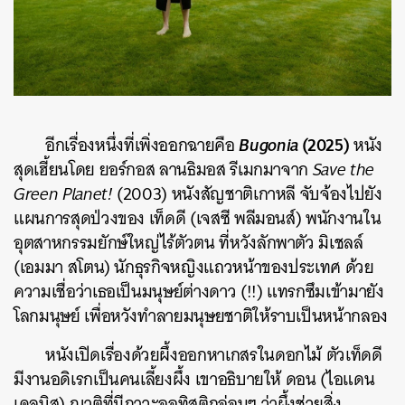
Bugonia
(2025)
อีกเรื่องหนึ่งที่เพิ่งออกฉายคือ
หนัง
สุดเฮี้ยนโดย ยอร์กอส ลานธิมอส รีเมกมาจาก
Save the
Green Planet!
(2003​) หนังสัญชาติเกาหลี จับจ้องไปยัง
แผนการสุดป่วงของ เท็ดดี (เจสซี พลีมอนส์) พนักงานใน
อุตสาหกรรมยักษ์ใหญ่ไร้ตัวตน ที่หวังลักพาตัว มิเชลล์
(เอมมา สโตน) นักธุรกิจหญิงแถวหน้าของประเทศ ด้วย
ความเชื่อว่าเธอเป็นมนุษย์ต่างดาว (!!) แทรกซึมเข้ามายัง
โลกมนุษย์ เพื่อหวังทำลายมนุษยชาติให้ราบเป็นหน้ากลอง
หนังเปิดเรื่องด้วยผึ้งออกหาเกสรในดอกไม้ ตัวเท็ดดี
มีงานอดิเรกเป็นคนเลี้ยงผึ้ง เขาอธิบายให้ ดอน (ไอแดน
เดลบิส) ญาติที่มีภาวะออทิสติกอ่อนๆ ว่าผึ้งช่วยสิ่ง