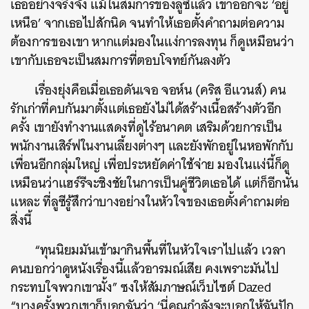
เธออย่างจริงจัง แม้ในสมการของลูซีแล้ว เขาออกจะ ‘อยู่
เหนือ’ จากเธอไปสักนิด จนทำให้เธอตั้งคำถามต่อความ
ต้องการของเขา หากแต่มองในแง่การลงทุน ก็ดูเหมือนว่า
เขากับเธอจะเป็นสมการที่ตอบโจทย์กันลงตัว
เรื่องยุ่งคือเมื่อเธอดันเจอ จอห์น (คริส อีแวนส์) คน
รักเก่าที่คบกันมาตั้งแต่เธอยังไม่ได้สร้างเนื้อสร้างตัวอีก
ครั้ง เขายังทำงานแสดงที่ดูไร้อนาคต เสริมด้วยการเป็น
พนักงานเสิร์ฟในงานเลี้ยงต่างๆ และยังพักอยู่ในหอพักกับ
เพื่อนอีกกลุ่มใหญ่ เพื่อประหยัดค่าใช้จ่าย มองในแง่นี้ก็ดู
เหมือนว่าแฮร์รีจะชิงชัยในการเป็นคู่ชีวิตเธอได้ แต่ก็อีกนั่น
แหละ ที่ลูซีรู้สึกว่าบางอย่างในหัวใจของเธอตั้งคำถามต่อ
สิ่งนี้
“ทุนนิยมมันเข้ามากินพื้นที่ในหัวใจเราไปแล้ว เวลา
คนบอกว่าดูหนังเรื่องนี้แล้วอารมณ์เสีย คงเพราะมันไป
กระทบใจพวกเขามั้ง” ซงให้สัมภาษณ์เว็บไซต์ Dazed
“บางครั้งพวกเขาก็บอกฉันว่า ‘นี่คุณกำลังจะบอกให้ฉันปัก