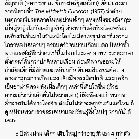
สัญชาติ (สหราชอาณาจักร-สหรัฐอเมริกา) ดัดแปลงมา
จากนิยายชื่อ
The Midwich Cuckoos
(1957) ว่าด้วย
เหตุการณ์ประหลาดในหมู่บ้านเล็กๆ แห่งหนึ่งของอังกฤษ
เมื่อผู้หญิงในวัยเจริญพันธุ์ ต่างพากันตั้งท้องโดยพร้อม
เพรียงกันขึ้นมาในวันหนึ่งโดยไม่มีสาเหตุ นำมาซึ่งความ
โกลาหลในหลายๆ ครอบครัวจนบ้านเกือบแตก มิหนำซ้ำ
พวกเธอยังรู้สึกว่าครรภ์นี้แปลกประหลาด เพราะระยะเวลา
ตั้งครรภ์สั้นกว่าปกติหลายเดือน ก่อนที่พวกเธอจะให้
กำเนิดเด็กที่มีลักษณะเหมือนกัน คือผมสีบลอนด์สว่าง
ดวงตาสุกสกาวเรืองแสง เล็บมือตรงผิดปกติ และบุคลิก
เย็นชาน่าพิศวง ทั้งเมื่อเด็กๆ เหล่านี้เติบโตขึ้น (ด้วย
ความเร็วกว่าเด็กทั่วไปหลายเท่า) ก็ยิ่งชัดเจนว่าพวกเขา
สื่อสารกันได้ทางโทรจิต ดังนั้นไม่ว่าจะอยู่ห่างกันแค่ไหน ก็
ดูเหมือนพวกเขาจะสนทนาและเรียนรู้สิ่งใหม่ๆ จากกันได้
เสมอ
3 ปีล่วงผ่าน เด็กๆ เติบใหญ่กว่าอายุตัวเอง 4 เท่าตัว