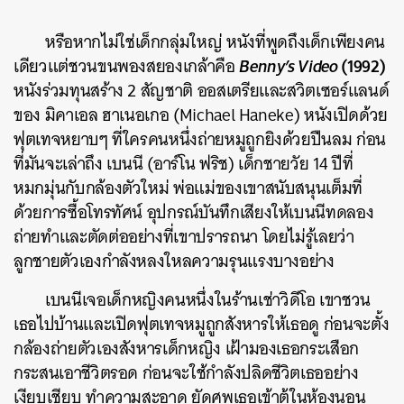
หรือหากไม่ใช่เด็กกลุ่มใหญ่ หนังที่พูดถึงเด็กเพียงคน
Benny’s Video
(1992)
เดียวแต่ชวนขนพองสยองเกล้าคือ
หนังร่วมทุนสร้าง 2 สัญชาติ ออสเตรียและสวิตเซอร์แลนด์
ของ มิคาเอล ฮาเนอเกอ (Michael Haneke) หนังเปิดด้วย
ฟุตเทจหยาบๆ ที่ใครคนหนึ่งถ่ายหมูถูกยิงด้วยปืนลม ก่อน
ที่มันจะเล่าถึง เบนนี (อาร์โน ฟริช) เด็กชายวัย 14 ปีที่
หมกมุ่นกับกล้องตัวใหม่ พ่อแม่ของเขาสนับสนุนเต็มที่
ด้วยการซื้อโทรทัศน์ อุปกรณ์บันทึกเสียงให้เบนนีทดลอง
ถ่ายทำและตัดต่ออย่างที่เขาปรารถนา โดยไม่รู้เลยว่า
ลูกชายตัวเองกำลังหลงใหลความรุนแรงบางอย่าง
เบนนีเจอเด็กหญิงคนหนึ่งในร้านเช่าวิดีโอ เขาชวน
เธอไปบ้านและเปิดฟุตเทจหมูถูกสังหารให้เธอดู ก่อนจะตั้ง
กล้องถ่ายตัวเองสังหารเด็กหญิง เฝ้ามองเธอกระเสือก
กระสนเอาชีวิตรอด ก่อนจะใช้กำลังปลิดชีวิตเธออย่าง
เงียบเชียบ ทำความสะอาด ยัดศพเธอเข้าตู้ในห้องนอน