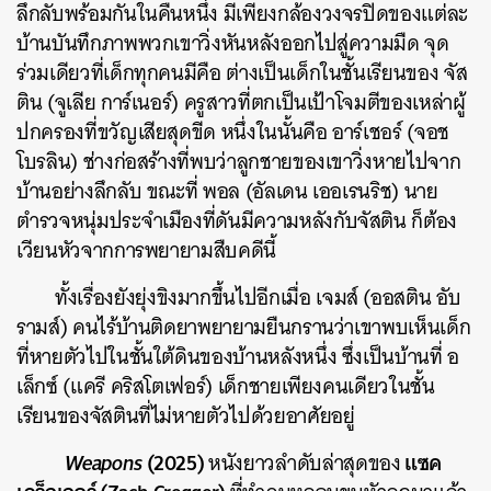
ลึกลับพร้อมกันในคืนหนึ่ง มีเพียงกล้องวงจรปิดของแต่ละ
บ้านบันทึกภาพพวกเขาวิ่งหันหลังออกไปสู่ความมืด จุด
ร่วมเดียวที่เด็กทุกคนมีคือ ต่างเป็นเด็กในชั้นเรียนของ จัส
ติน (จูเลีย การ์เนอร์) ครูสาวที่ตกเป็นเป้าโจมตีของเหล่าผู้
ปกครองที่ขวัญเสียสุดขีด หนึ่งในนั้นคือ อาร์เชอร์ (จอช
โบรลิน) ช่างก่อสร้างที่พบว่าลูกชายของเขาวิ่งหายไปจาก
บ้านอย่างลึกลับ ขณะที่ พอล (อัลเดน เออเรนริช) นาย
ตำรวจหนุ่มประจำเมืองที่ดันมีความหลังกับจัสติน ก็ต้อง
เวียนหัวจากการพยายามสืบคดีนี้
ทั้งเรื่องยังยุ่งขิงมากขึ้นไปอีกเมื่อ เจมส์​ (ออสติน อับ
รามส์) คนไร้บ้านติดยาพยายามยืนกรานว่าเขาพบเห็นเด็ก
ที่หายตัวไปในชั้นใต้ดินของบ้านหลังหนึ่ง ซึ่งเป็นบ้านที่ อ
เล็กซ์ (แครี คริสโตเฟอร์) เด็กชายเพียงคนเดียวในชั้น
เรียนของจัสตินที่ไม่หายตัวไปด้วยอาศัยอยู่
Weapons
(2025)
แซค
หนังยาวลำดับล่าสุดของ