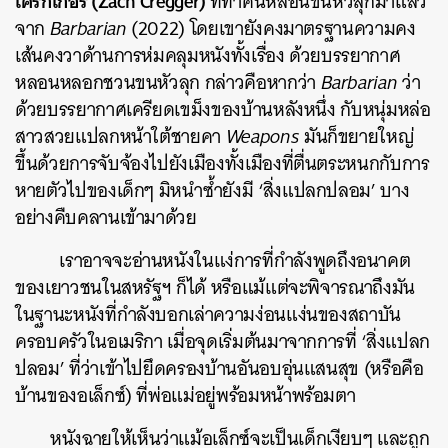
เคร็กเกอร์ (Zach Cregger)
ที่ทำคนหลอนขนหัวลุกมาแล้ว
จาก
Barbarian
(2022) โดยเขายังคงมาตรฐานความคง
เส้นคงวาด้านการห่มคลุมหนังทั้งเรื่อง ด้วยบรรยากาศ
หลอนหลอกชวนขนหัวลุก กล่าวคือหากว่า
Barbarian
ว่า
ด้วยบรรยากาศเครียดเขม็งของบ้านหลังหนึ่ง กับหนุ่มหล่อ
สาวสวยแปลกหน้าใต้ชายคา
Weapons
มันก็ขยายใหญ่
ขึ้นด้วยการจับจ้องไปยังเมืองทั้งเมืองที่ตื่นตระหนกกับการ
หายตัวไปของเด็กๆ มิหนำซ้ำยังมี ‘สิ่งแปลกปลอม’ บาง
อย่างคืบคลานเข้ามาด้วย
เราอาจจะอ่านหนังในแง่การที่กำลังพูดถึงอนาคต
ของเยาวชนในสหรัฐฯ ก็ได้ หรือแม้แต่จะพิจารณาถึงมัน
ในฐานะหนังที่กำลังบอกเล่าความง่อนแง่นของสถาบัน
ครอบครัวในอเมริกา เมื่อจุดเริ่มต้นมาจากการที่ ‘สิ่งแปลก
ปลอม’ ที่ว่าเข้าไปยึดครองบ้านอันอบอุ่นแสนสุข (หรือคือ
บ้านของอเล็กซ์) ที่พ่อแม่อยู่พร้อมหน้าพร้อมตา
หนังฉายให้เห็นว่าแม้อเล็กซ์จะเป็นเด็กเงียบๆ และถูก