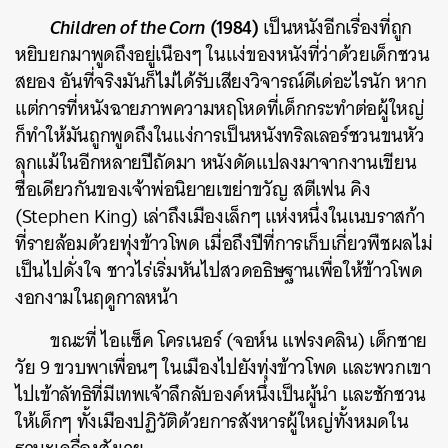
Children of the Corn
(1984)
เป็นหนังอีกเรื่องที่ถูก
หยิบยกมาพูดถึงอยู่เนืองๆ ในแง่ของหนังที่ว่าด้วยเด็กชวน
สยอง อันที่จริงมันก็ไม่ได้รับเสียงวิจารณ์ดีเด่อะไรนัก หาก
แต่การที่หนังฉายภาพความหฤโหดที่เด็กกระทำต่อผู้ใหญ่
ก็ทำให้มันถูกพูดถึงในแง่การเป็นหนังทริลเลอร์ชวนขนหัว
ลุกแม้ในอีกหลายปีถัดมา หนังดัดแปลงมาจากงานเขียน
ชื่อเดียวกันของเจ้าพ่อนิยายเขย่าขวัญ สตีเฟน คิง
(Stephen King) เล่าถึงเมืองเล็กๆ แห่งหนึ่งในเนบราสก้า
ที่รายล้อมด้วยทุ่งข้าวโพด เมื่อถึงปีที่การเก็บเกี่ยวพืชผลไม่
เป็นไปดั่งใจ ชาวไร่เริ่มหันไปสวดอธิษฐานเพื่อให้ข้าวโพด
งอกงามในฤดูกาลหน้า
ขณะที่ ไอแซ็ค โครเนอร์ (จอห์น แฟรงคลิน) เด็กชาย
วัย 9 ขวบพาเพื่อนๆ ในเมืองไปยังทุ่งข้าวโพด และพวกเขา
ไปเข้าลัทธิที่มีเทพเจ้าลึกลับองค์หนึ่งเป็นผู้นำ และชักชวน
ให้เด็กๆ ทั้งเมืองปฏิวัติด้วยการสังหารผู้ใหญ่ทั้งหมดใน