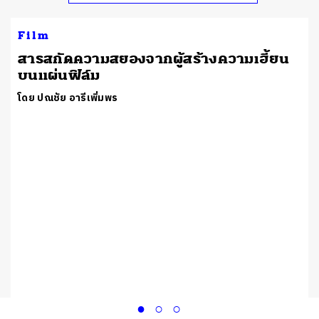
Film
สารสกัดความสยองจากผู้สร้างความเฮี้ยน
บนแผ่นฟิล์ม
โดย ปณชัย อารีเพิ่มพร
ย