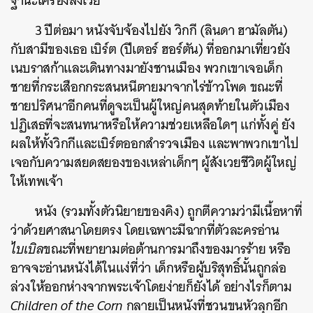
ฐานะเครื่องสังเวย
3 ปีต่อมา หนังจับจ้องไปยัง วิกกี (ลินดา ฮามัลตัน)
กับสามีของเธอ เบิร์ต (ปีเตอร์ ฮอร์ตัน) ที่ออกมาเที่ยวยัง
เนบราสก้าและเดินทางมายังชานเมือง พวกเขาเจอเด็ก
ชายที่กระเสือกกระสนหนีตายมาจากไร่ข้าวโพด ขณะที่
ชายปริศนาอีกคนที่ดูจะเป็นผู้ใหญ่คนสุดท้ายในตัวเมือง
ปฏิเสธที่จะสนทนาหรือให้ความช่วยเหลือใดๆ แก่ทั้งคู่ ยัง
ผลให้ทั้งวิกกีและเบิร์ตออกสำรวจเมือง และพาพวกเขาไป
เจอกับความสยดสยองของเหล่าเด็กๆ ผู้สังเวยชีวิตผู้ใหญ่
ให้เทพเจ้า
หนัง (รวมทั้งตัวนิยายของคิง) ถูกตีความว่ามีเนื้อหาที่
ว่าด้วยศาสนาโดยตรง โดยเฉพาะมีฉากที่ตัวละครอ่าน
ไบเบิล
ขณะที่พยายามต่อต้านการมาถึงของมารร้าย หรือ
อาจจะอ่านหนังได้ในแง่ที่ว่า เด็กหรือผู้บริสุทธิ์นั้นถูกล่อ
ล่วงให้ออกห่างจากพระเจ้าโดยง่ายก็ยังได้ อย่างไรก็ตาม
Children of the Corn
กลายเป็นหนังที่ชวนขนหัวลุกอีก