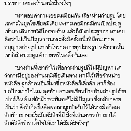
บรรยากาศของร้านหนังสือจริงๆ
“เราตอบคำถามเยอะเหมือนกัน เรื่องห้ามถ่ายรูป โดย
เฉพาะในยุคโซเชียลมีเดีย เพราะเคยมีกรณีคนเปิดประตู
เข้ามา เดินถ่ายวิดีโอรอบร้าน แล้วก็เปิดประตูออก เราเคย
คิดว่าไม่เป็นปัญหา จนกระทั่งมีครั้งหนึ่งที่มีคนมาขอ
อนุญาตถ่ายรูป เราเข้าใจว่าคงถ่ายรูปสองรูป หลังจากนั้น
เขาก็เปิดประตูแล้วถ่ายพรีเวดดิ้งกันเลย
“บางร้านที่เขาทำไว้เพื่อการถ่ายรูปก็ไม่มีปัญหา แต่
ว่าการมีอยู่ของร้านหนังสือเดินทาง เรามีไว้เพื่อจำหน่าย
หนังสือ ลูกค้าคนอื่นที่มาซื้อหนังสือก็เลิ่กลั่ก เราก็ต้อง
ปกป้องเขาใช่ไหม สุดท้ายเราเลยเขียนป้ายห้ามถ่ายรูปร้อย
เปอร์เซ็นต์ แต่ถ้ามีวาระพิเศษก็ไม่มีปัญหา ซึ่งกลับกลาย
เป็นว่า สิ่งที่เกิดขึ้นคือพอเขาถูกบังคับให้ได้วางมือถือลง
สักพัก เขาจะเริ่มสัมผัสสิ่งที่มี สิ่งที่เห็นตรงหน้า เขาได้
สัมผัสสิ่งที่เราตั้งใจให้เขาได้สัมผัสจริงๆ”