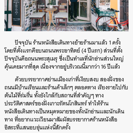
ปัจจุบัน ร้านหนังสือเดินทางย้ายร้านมาแล้ว 1 ครั้ง
โดยที่ตั้งแรกคือบนถนนพระอาทิตย์ (4 ปีแรก) ส่วนที่ตั้ง
ปัจจุบันคือถนนพระสุเมรุ ซึ่งเป็นทำเลที่นักอ่านส่วนใหญ่
คุ้นเคยมากที่สุด เนื่องจากอยู่บริเวณนี้มากว่า 16 ปีแล้ว
ด้วยบรรยากาศย่านเมืองเก่าที่เงียบสงบ สองฝั่งของ
ถนนมีบ้านเรือนและร้านค้าเล็กๆ ตลอดทาง เรียงรายไปกับ
ต้นไม้ที่ร่มรื่น ทั้งยังใกล้กับสถานที่สำคัญๆ ทาง
ประวัติศาสตร์ของฝั่งเกาะรัตนโกสินทร์ ทำให้ร้าน
หนังสือเดินทางเป็นหมุดหมายของทั้งนักอ่านและนักเดิน
ทาง ที่อยากแวะเวียนมาสัมผัสบรรยากาศร้านหนังสือ
อิสระที่แสนอบอุ่นแห่งนี้สักครั้ง