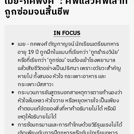
เมย-ภคพงศ์’ : ศพแล้วศพเล่าที่
ถูกซ่อมจนสิ้นชีพ
IN FOCUS
เมย - ภคพงศ์ ตัญกาญจน์ นักเรียนเตรียมทหาร
อายุ 19 ปี ถูกฝึกในแบบที่เรียกว่า ‘ถูกธำรงวินัย’
หรือที่เรียกว่า ‘ถูกซ่อม’ จนต้องเข้าโรงพยาบาล
แล้วเสียชีวิตอย่างเป็นปริศนา เพราะอวัยวะสำคัญ
หายไป ทั้งสมอง หัวใจ กระเพาะอาหาร และ
กระเพาะปัสสาวะ
กระบวนการชันสูตรบอกสาเหตุการตายทำนองว่า
หัวใจล้มเหลว หัวใจวาย หรือหยุดหายใจ เป็นเพียง
คำตอบแก้ขัดของสิ่งที่หาคำอธิบายไม่ได้ หรือมี
เหตุให้อธิบายไม่ได้
การซ้อมทรมานและการทำโทษด้วยวิธีรุนแรงไม่ได้
เกิดเพียงกับการฝึกทหารหรือกับนักเรียนทหาร