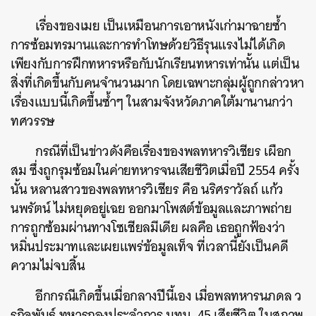
เรื่องของเมย เป็นเหมือนการเอาหนังเก่ามาฉายซ้ำ
การซ้อมทรมานและการทำโทษด้วยวิธีรุนแรงไม่ได้เกิด
เพียงกับการฝึกทหารหรือกับนักเรียนทหารเท่านั้น แต่เป็น
สิ่งที่เกิดขึ้นกับคนจำนวนมาก โดยเฉพาะกลุ่มผู้ถูกกล่าวหา
เรื่องแบบนี้เกิดขึ้นซ้ำๆ ในสามจังหวัดภาคใต้มานานกว่า
ทศวรรษ
กรณีที่เป็นข่าวดังคือเรื่องของพลทหารวิเชียร เผือก
สม ซึ่งถูกรุมซ้อมในค่ายทหารจนเสียชีวิตเมื่อปี 2554 ครั้ง
นั้น หลานสาวของพลทหารวิเชียร คือ นริศราวัลถ์ แก้ว
นพรัตน์ ไม่หยุดอยู่เฉย ออกมาโพสต์ข้อมูลและภาพถ่าย
การถูกซ้อมผ่านทางโซเชียลมีเดีย ผลคือ เธอถูกฟ้องว่า
หมิ่นประมาทและเผยแพร่ข้อมูลเท็จ ที่เวลานี้ยังเป็นคดี
ความไม่จบสิ้น
อีกกรณีเกิดขึ้นเมื่อกลางปีนี้เอง เมื่อพลทหารนภดล ว
รกิจพันธ์ ทหารกองประจำการ มทบ. 45 เสียชีวิต ในสภาพ