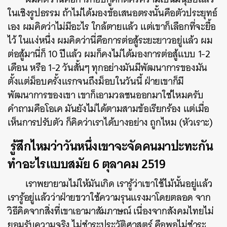
ในเชิงรูปธรรม ถ้าไม่ได้มองข้อเสนอตรงนั้นคือตัวประยุทธ์
เอง ผมคิดว่าไม่มีอะไร ใกล้ตายแล้ว แต่เขาก็เลือกที่จะยื้อ
ไว้ ในแง่หนึ่ง ผมคิดว่านี่คือการต่อสู้ระยะยาวอยู่แล้ว ผม
ต่อสู้มานี่ก็ 10 ปีแล้ว ผมก็คงไม่ได้มองการต่อสู้แบบ 1-2
เดือน หรือ 1-2 วันสั้นๆ ทุกอย่างมันมีพัฒนาการของมัน
ตั้งแต่ม็อบครั้งแรกจนถึงม็อบในวันนี้ ฝ่ายเขาก็มี
พัฒนาการของเขา เขาก็เอามวลชนออกมาใช่ไหมครับ
คำถามคือโอเค มันยังไม่ได้ตามสามข้อเรียกร้อง แต่เมื่อ
เห็นการปรับตัว ก็คิดว่าเราได้บางอย่าง ถูกไหม (หัวเราะ)
รู้สึกไหมว่าวันหนึ่งเขาจะจัดคนมาปะทะกัน
ทำอะไรแบบสมัย
6 ตุลาคม 2519
เราพยายามไม่ให้มันเกิด เรารู้ว่าเขาใช้ไม้นั้นอยู่แล้ว
เรารู้อยู่แล้วว่าฝ่ายขวาใช้ความรุนแรงมาโดยตลอด จาก
วิธีคิดจากสิ่งที่เขาเอามาสัมภาษณ์ เนื่องจากสังคมไทยไม่
ยอมรับความจริง ไม่ชำระประวัติศาสตร์ คือพอไม่ชำระ