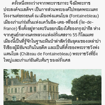
ครั้งหนึ่งทรงว่างจากพระราชภาระ จึงมีพระราช
ประสงค์จะเสด็จฯ เป็นการส่วนพระองค์ไปทอดพระเนตร
โรงงานต่อรถยนต์ ณ เมืองฟงแตนโบล (Fontainebleau)
เมืองเก่าแก่ร่มรื่นแห่งแคว้นอีล-เดอ-ฟร็องส์ (Île-de-
France) ซึ่งตั้งอยู่ทางตะวันออกเฉียงใต้ของกรุงปารีส ห่าง
จากศูนย์กลางนครหลวงแห่งฝรั่งเศสราว 55 กิโลเมตร
เมืองนี้เป็นที่รู้จักในฐานะผืนป่าล่าสัตว์อันอุดมของเหล่าปา
รีเซียงผู้มีอันจะกินในอดีต และเป็นที่ตั้งของพระราชวังฟง
แตนโบล (Château de Fontainebleau) พระราชวังที่ยิ่ง
ใหญ่และเก่าแก่อันดับต้นๆ ของฝรั่งเศส