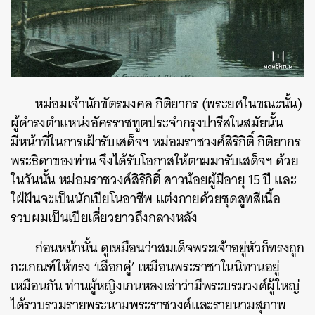
หม่อมเจ้านักขัตรมงคล กิติยากร (พระยศในขณะนั้น)
ผู้ดำรงตำแหน่งอัครราชทูตประจำกรุงปารีสในสมัยนั้น
มีหน้าที่ในการเฝ้ารับเสด็จฯ หม่อมราชวงศ์สิริกิติ์ กิติยากร
พระธิดาของท่าน จึงได้รับโอกาสให้ตามมารับเสด็จฯ ด้วย
ในวันนั้น หม่อมราชวงศ์สิริกิติ์ สาวน้อยผู้มีอายุ 15 ปี และ
ใฝ่ฝันจะเป็นนักเปียโนอาชีพ แต่งกายด้วยชุดสูทสีเนื้อ
รวบผมเป็นเปียเดี่ยวยาวถึงกลางหลัง
ก่อนหน้านั้น ดูเหมือนว่าสมเด็จพระเจ้าอยู่หัวก็ทรงถูก
กะเกณฑ์ให้ทรง ‘เลือกคู่’ เหมือนพระราชาในนิทานอยู่
เหมือนกัน ท่านผู้หญิงเกนหลงเล่าว่ามีพระบรมวงศ์ผู้ใหญ่
ได้รวบรวมรายพระนามพระราชวงศ์และรายนามสุภาพ