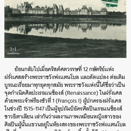
ค้นหา
SHARE
TWEET
LINE
EMAIL
ย้อนกลับไปเมื่อคริสต์ศตวรรษที่ 12 กษัตริย์แห่ง
ฝรั่งเศสสร้างพระราชวังฟงแตนโบล และดัดแปลง ต่อเติม
บูรณะเรื่อยมาทุกยุคทุกสมัย พระราชวังแห่งนี้ได้ชื่อว่าเป็น
จุดกำเนิดศิลปะเรอแนซ็องส์ (Renaissance) ในฝรั่งเศส
ด้วยพระเจ้าฟร็องซัวที่ 1 (François I) ผู้ปกครองฝรั่งเศส
ในช่วงปี 1515-1147 เป็นผู้อุปถัมป์อัครศิลปินเรอแนซ็องส์
ชาวอิตาเลียน เล่ากันว่าผลงานภาพเหมือนหญิงสาวของ
ศิลปินผู้นั้นแขวนอยู่ในห้องสรงของพระราชวังฟงแตนโบล