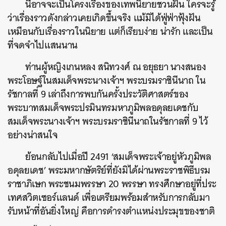
นี่อาจจะเป็นโครงเรื่องของเทพนิยายชวนฝัน ใครจะรู้
ว่าเรื่องราวดังกล่าวเคยเกิดขึ้นจริง แม้มิได้ฟู่ฟ่าฟุ้งฝัน
เหมือนกับเรื่องราวในนิยาย แต่ก็เรียบง่าย น่ารัก และเป็น
ที่จดจำไปแสนนาน
ท่านผู้หญิงเกนหลง สนิทวงศ์ ณ อยุธยา นางสนอง
พระโอษฐ์ในสมเด็จพระนางเจ้าฯ พระบรมราชินีนาถ ใน
รัชกาลที่ 9 เล่าถึงการพบกันครั้งประวัติศาสตร์ของ
พระบาทสมเด็จพระปรมินทรมหาภูมิพลอดุลยเดชกับ
สมเด็จพระนางเจ้าฯ พระบรมราชินีนาถในรัชกาลที่ 9 ไว้
อย่างน่าสนใจ
ย้อนกลับไปเมื่อปี 2491 ‘สมเด็จพระเจ้าอยู่หัวภูมิพล
อดุลยเดช’ พระมหากษัตริย์ที่ยังมิได้ผ่านพระราชพิธีบรม
ราชาภิเษก พระชนมพรรษา 20 พรรษา ทรงศึกษาอยู่ที่ประ
เทศสวิตเซอร์แลนด์ เพื่อเตรียมพร้อมสำหรับการกลับมา
รับหน้าที่อันยิ่งใหญ่ คือการดำรงตำแหน่งประมุขของชาติ