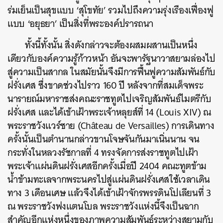
ร่มเย็นเป็นสุขแบบ ‘สุโขทัย’ รวมไปถึงความรุ่งเรืองเฟื่องฟู
แบบ ‘อยุธยา’ เป็นสิ่งที่พระองค์ปรารถนา
ทั้งนี้ทั้งนั้น สิ่งดังกล่าวจะต้องผสมผสานเป็นหนึ่ง
เดียวกับองค์ความรู้ก้าวหน้า อันจะพารัฐนาวาสยามล่องไป
สู่ความเป็นสากล ในสมัยนั้นจึงมีการฟื้นฟูความสัมพันธ์กับ
ฝรั่งเศส ซึ่งขาดช่วงไปราว 160 ปี หลังจากที่สมเด็จพระ
นารายณ์มหาราชส่งคณะราชทูตไปเจริญสัมพันธ์ไมตรีกับ
ฝรั่งเศส และได้เข้าเฝ้าพระเจ้าหลุยส์ที่ 14 (Louis XIV) ณ
พระราชวังแวร์ซาย (Château de Versailles) การเดินทาง
ครั้งนั้นเป็นตำนานกล่าวขานโจษจันกันมาเนิ่นนาน จน
กระทั่งในหลวงรัชกาลที่ 4 ทรงจัดการส่งราชทูตไปเฝ้า
พระเจ้าแผ่นดินฝรั่งเศสอีกครั้งเมื่อปี 2404 คณะทูตข้าม
น้ำข้ามทะเลจากพระนครไปสู่แผ่นดินฝรั่งเศสใช้เวลาเดิน
ทาง 3 เดือนเศษ แล้วจึงได้เข้าเฝ้าจักรพรรดินโปเลียนที่ 3
ณ พระราชวังฟงแตนโบล พระราชวังแห่งนี้จึงเป็นฉาก
สำคัญอีกแห่งหนึ่งของภาพความสัมพันธ์ระหว่างสยามกับ