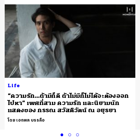
Life
“ความรัก…ถ้ามีก็ดี ถ้าไม่มีก็ไม่ได้จะต้องออก
ไปหา” เพศที่สาม ความรัก และนิยามนัก
แสดงของ กรรณ สวัสดิวัตน์ ณ อยุธยา
โดย เอกพล บรรลือ