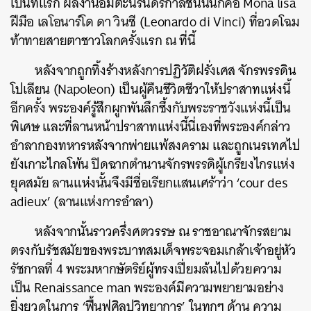
เป็นที่แรก ผลงานอมตะนิรันดร์กาลชิ้นนั้นก็คือ Mona lisa
ฝีมือ เลโอนาร์โด ดา วินชี (Leonardo di Vinci) ที่อวดโฉม
ท้าทายสายตาชาวโลกครั้งแรก ณ ที่นี้
หลังจากถูกทิ้งร้างหลังการปฏิวัติฝรั่งเศส จักรพรรดิน
โปเลียน (Napoleon) เป็นผู้คืนชีวิตชีวาให้ปราสาทแห่งนี้
อีกครั้ง พระองค์รู้สึกผูกพันลึกซึ้งกับพระราชวังแห่งนี้เป็น
พิเศษ และที่ลานหน้าปราสาทแห่งนี้นี่เองที่พระองค์กล่าว
อำลากองทหารหลังจากพ่ายแพ้สงคราม และถูกเนรเทศไป
ยังเกาะไกลโพ้น ปิดฉากตำนานจักรพรรดิผู้เกรียงไกรแห่ง
ยุคสมัย ลานแห่งนั้นจึงมีชื่อเรียกแสนเศร้าว่า ‘cour des
adieux’ (ลานแห่งการอำลา)
หลังจากนั้นราวครึ่งศตวรรษ ณ ราชอาณาจักรสยาม
ตรงกับรัชสมัยของพระบาทสมเด็จพระจอมเกล้าเจ้าอยู่หัว
รัชกาลที่ 4 พระมหากษัตริย์ผู้ทรงเปี่ยมล้นไปด้วยความ
เป็น Renaissance man พระองค์มีความพยายามอย่าง
ยิ่งยวดในการ ‘ฟื้นฟูศิลปวิทยาการ’ ในทุกๆ ด้าน ความ