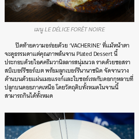
เมนู LE DÉLICE FORÊT NOIRE
ปิดท้ายความอร่อยด้วย ‘VACHERINE’ ที่แม้หน้าตา
จะดูธรรมดาแต่คุณภาพล้นจาน Plated Dessert นี้
ประกอบด้วยไอศครีมวานิลลารสนุ่มนวล ราดด้วยซอสรา
สป์เบอร์รีซอร์เบต พร้อมลูกเบอร์รีนานาชนิด จัดจานวาง
ด้านบนด้วยแผ่นเมอแรงก์และใบซอร์เรลกับดอกกุหลาบที่
ปลูกบนดอยภาคเหนือ โดยวัตถุดิบทั้งหมดในจานนี้
สามารถกินได้ทั้งหมด