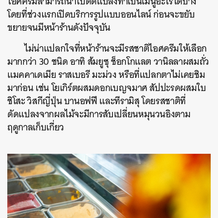
ไอศครีมสามารถนำไปดัดแปลงทำเป็นเมนูอะไรได้บ้าง
โดยที่ช่วงแรกเปิดบริการรูปแบบออนไลน์ ก่อนจะขยับ
ขยายจนมีหน้าร้านดังปัจจุบัน
ไม่น่าแปลกใจที่หน้าร้านจะมีรสชาติไอศครีมให้เลือก
มากกว่า 30 ชนิด อาทิ ส้มยูซุ ช็อกโกแลต วานิลลาผสมถั่ว
แมคคาเดเมีย ราสเบอรี มะม่วง หรือที่แปลกตาไม่เคยชิม
มาก่อน เช่น โยเกิร์ตผสมดอกเบญจมาศ สัปปะรดผสมใบ
ชิโสะ วิสกีญี่ปุ่น บานอฟฟี และทีรามิสุ โดยรสชาติที่
ดัดแปลงจากผลไม้จะมีการสับเปลี่ยนหมุนวนอิงตาม
ฤดูกาลเก็บเกี่ยว