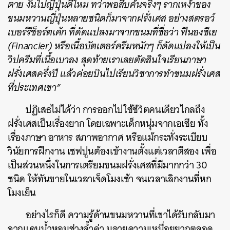
ตาย งั้นไปญี่ปุ่นดีไหม ทว่าพอสืบค้นจริงๆ รากเหง้าของ
ขนมหวานญี่ปุ่นหลายชนิดก็มาจากฝรั่งเศส อย่างสตรอว์
เบอร์รีช็อร์ตเค้ก ที่ดัดแปลงมาจากขนมที่ชื่อว่า ฟีนองซีเย
(Financier) หรือเนื้อบัตเตอร์ครีมหนักๆ ก็ดัดแปลงให้เป็น
วิปครีมที่เนื้อเบาลง สุดท้ายเราเลยตัดสินใจเรียนภาษา
ฝรั่งเศสครึ่งปี แล้วค่อยบินไปเรียนวิชาการทำขนมฝรั่งเศส
ที่ประเทศเขา”
ปฏิเสธไม่ได้ว่า การออกไปใช้ชีวิตคนเดียวไกลถึง
ฝรั่งเศสเป็นเรื่องยาก โดยเฉพาะเด็กหนุ่มจากเอเชีย ทั้ง
เรื่องภาษา อาหาร สภาพอากาศ หรือแม้กระทั่งระเบียบ
วินัยการฝึกงาน เชฟปูนต้องเข้างานตั้งแต่เวลาตีสอง เพื่อ
เป็นส่วนหนึ่งในการเตรียมขนมฝรั่งเศสที่มีมากกว่า 30
ชนิด ให้ทันขายในเวลาเจ็ดโมงเช้า จนเวลาเลิกงานที่หก
โมงเย็น
อย่างไรก็ดี ความรู้ด้านขนมหวานที่เขาได้รับกลับมา
จากแดนน้ำหอมช่างล้ำค่า มลายความเหนื่อยยากตลอด