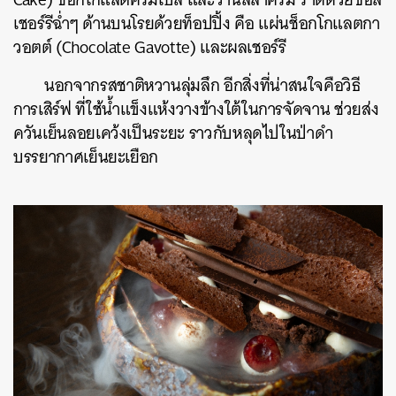
เชอร์รีฉ่ำๆ ด้านบนโรยด้วยท็อปปิ้ง คือ แผ่นช็อกโกแลตกา
วอตต์ (Chocolate Gavotte) และผลเชอร์รี
นอกจากรสชาติหวานลุ่มลึก อีกสิ่งที่น่าสนใจคือวิธี
การเสิร์ฟ ที่ใช้น้ำแข็งแห้งวางข้างใต้ในการจัดจาน ช่วยส่ง
ควันเย็นลอยเคว้งเป็นระยะ ราวกับหลุดไปในป่าดำ
บรรยากาศเย็นยะเยือก