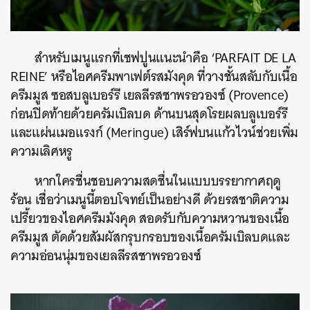
สำหรับเมนูแรกที่เชฟปูนแนะนำคือ ‘PARFAIT DE LA
REINE’ หรือไอศครีมพาเฟต์รสมังคุด ที่วางชั้นสลับกับเนื้อ
ครีมมูส ซอสบลูเบอร์รี เยลลีรสชาพรอวองซ์ (Provence)
ก่อนปิดท้ายด้วยครัมเบิลบด ด้านบนสุดโรยผลบลูเบอร์รี
และแผ่นเมอแรงก์ (Meringue) เสิร์ฟบนแก้วไวน์ช่วยเพิ่ม
ความเลิศหรู
หากใครชื่นชอบความสดชื่นในแบบบรรยากาศฤดู
ร้อน เชื่อว่าเมนูนี้ตอบโจทย์เป็นอย่างดี ด้วยรสชาติความ
เปรี้ยวของไอศครีมมังคุด สอดรับกับความหวานของเนื้อ
ครีมมูส ตัดด้วยสัมผัสกรุบกรอบของเนื้อครัมเบิลบดและ
ความอ่อนนุ่มของเยลลีรสชาพรอวองซ์