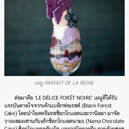
ค้นหา
เมนู PARFAIT DE LA REINE
SHARE
TWEET
LINE
EMAIL
ต่อมาคือ ‘LE DÉLICE FORÊT NOIRE’ เมนูที่ได้รับ
แรงบันดาลใจจากเค้กแบล็กฟอเรสต์ (Black Forest
Cake) โดยนำไอศครีมรสช็อกโกแลตและวานิลลา มาจัด
วางผสมผสานกับเค้กช็อกโกแลตนามะ (Nama Chocolate
Cake) ช็อกโกแลตครัมเบิล และวานิลลาครีม ราดด้วยซอส