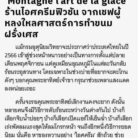
‘Montagne l’art de la glace’
ร้านไอศครีมฟิวชัน จากเชฟผู้
หลงใหลศาสตร์การทำขนม
ฝรั่งเศส
แม้กรมอุตุนิยมวิทยาจะประกาศว่าประเทศไทยในปี
2566 เข้าสู่ช่วงหน้าหนาวอย่างเป็นทางการตั้งแต่ปลาย
เดือนพฤศจิกายน แต่ดูเหมือนอุณหภูมิในแต่ละวันกลับ
ร้อนระอุสวนทาง โดยเฉพาะในช่วงบ่ายที่อยากจะตะโกน
ดังๆ บอกคุณพระอาทิตย์เจ้าขา กรุณาช่วยเพลาแสงแดด
ลงหน่อยเถอะ
ครั้นจะรอคุณพระอาทิตย์เลิกงานคงจะยาก ดังนั้น
หลายคนจึงมีวิธีการดับร้อนระหว่างวันต่างกันไป บ้างก็
เลือกจิบน้ำบ่อยๆ บ้างก็เลือกเปิดแอร์ให้เย็นฉ่ำ บ้างก็เลือก
เร่งพัดลมแรงสุดให้ลมโกรกหน้า จนถึงอีกหนึ่งวิธีการยอด
นิยม นั่นคือ หาของหวานอย่าง ‘ไอศครีม’ สักถ้วย ช่วย