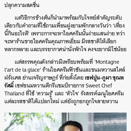
ปลุกความสดชื่น
แต่วิธีการข้างต้นก็นำมาพร้อมกับโจทย์สำคัญระดับ
เดียวกับคำถามที่ใช้ถามเพื่อนฝูงยามพักกลางวันว่า ‘เที่ยง
นี้กินอะไรดี’ เพราะการจะหาไอศครีมนั้นง่ายแสนง่าย ทว่า
จะหาร้านขายไอศครีมคุณภาพเยี่ยม มีรสชาติให้เลือก
หลากหลาย และบรรยากาศน่านั่งพักใจ คงจะยากมิใช่น้อย
แต่สรรพคุณดังกล่าวมีเพรียบพร้อมที่ ‘Montagne
l’art de la glace’ ร้านไอศครีมฟิวชันและขนมหวานสไตล์
เชฟปูน-ภูผา ชุณห
ฝรั่งเศส ย่านเจริญราษฎร์ ที่ก่อตั้งโดย
รัศมิ์
เชฟขนมหวานดีกรีแชมป์รายการ Sweet Chef
Thailand ที่ใช้ ‘ความรู้’ และ ‘หัวใจ’ รังสรรค์เมนูไอศครีม
แต่ละรสชาติได้แปลกใหม่ แต่ยังถูกอกถูกใจสายหวาน