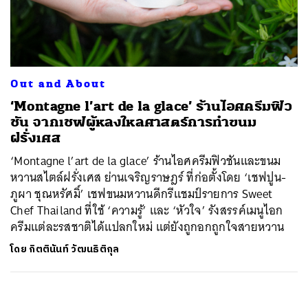
ค้นหา
SHARE
TWEET
LINE
EMAIL
Out and About
‘Montagne l’art de la glace’ ร้านไอศครีมฟิว
ชัน จากเชฟผู้หลงใหลศาสตร์การทำขนม
ฝรั่งเศส
‘Montagne l’art de la glace’ ร้านไอศครีมฟิวชันและขนม
หวานสไตล์ฝรั่งเศส ย่านเจริญราษฎร์ ที่ก่อตั้งโดย ‘เชฟปูน-
ภูผา ชุณหรัศมิ์’ เชฟขนมหวานดีกรีแชมป์รายการ Sweet
Chef Thailand ที่ใช้ ‘ความรู้’ และ ‘หัวใจ’ รังสรรค์เมนูไอก
ครีมแต่ละรสชาติได้แปลกใหม่ แต่ยังถูกอกถูกใจสายหวาน
โดย
กิตตินันท์ วัฒนธิติกุล