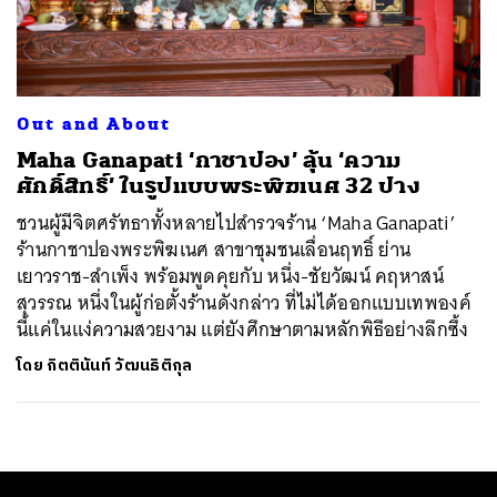
ค้นหา
SHARE
TWEET
LINE
EMAIL
Out and About
Maha Ganapati ‘กาชาปอง’ ลุ้น ‘ความ
ศักดิ์สิทธิ์’ ในรูปแบบพระพิฆเนศ 32 ปาง
ชวนผู้มีจิตศรัทธาทั้งหลายไปสำรวจร้าน ‘Maha Ganapati’
ร้านกาชาปองพระพิฆเนศ สาขาชุมชนเลื่อนฤทธิ์ ย่าน
เยาวราช-สำเพ็ง พร้อมพูดคุยกับ หนึ่ง-ชัยวัฒน์ คฤหาสน์
สุวรรณ หนึ่งในผู้ก่อตั้งร้านดังกล่าว ที่ไม่ได้ออกแบบเทพองค์
นี้แค่ในแง่ความสวยงาม แต่ยังศึกษาตามหลักพิธีอย่างลึกซึ้ง
โดย
กิตตินันท์ วัฒนธิติกุล