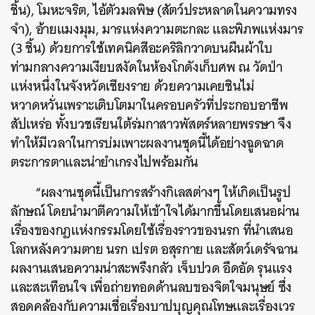
ชิ้น), โมหะจริต, ไอ้ตัวมลพิษ (สัตว์ประหลาดในความทรง
จำ), อ้ายแมงมุม, มารแห่งความตะกละ และพิภพแห่งมาร
(3 ชิ้น) ด้วยการใช้เทคนิคสีอะคริลิกวาดบนผืนผ้าใบ
ท่ามกลางความเงียบสงัดในห้องโกดังเก็บศพ ณ วัดป่า
แห่งหนึ่งในจังหวัดเชียงราย ด้วยความเคยชินไม่
หวาดหวั่นเพราะเติบโตมาในครอบครัวที่ประกอบอาชีพ
สัปเหร่อ ทั้งบวชเรียนใต้ร่มกาสาวพัสตร์หลายพรรษา จึง
ทำให้มีเวลาในการบ่มเพาะผลงานชุดนี้ได้อย่างฉูดฉาด
ตระการตาและน่ายำเกรงไปพร้อมกัน
“
ผลงานชุดนี้เป็นการสร้างกิเลสต่างๆ ให้เกิดเป็นรูป
ลักษณ์ โดยนำมาตีความให้เข้าใจได้มากขึ้นโดยเสนอผ่าน
เรื่องของกฎแห่งกรรมโดยใช้เรื่องราวของนรก ที่นำเสนอ
โลกหลังความตาย นรก เปรต อสุรกาย และสัตว์เดรัจฉาน
ผลงานเสนอความน่าสะพรึงกลัว เจ็บปวด อึดอัด รุนแรง
และสะเทือนใจ เพื่อถ่ายทอดด้านลบของจิตใจมนุษย์ ซึ่ง
สอดคล้องกับความเชื่อเรื่องบาปบุญคุณโทษและเรื่องเวร