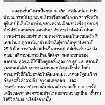
ผลงานชิ้นถัดมาเป็นของ ‘มาริษา ศรีจันแปลง’ ที่นำ
ประสบการณ์ในฐานะคนไทยเชื้อสายกัมพูชา จากจังหวัด
สุรินทร์ ที่เติบโตมาท่ามกลางความเลือนรางครึ่งๆ กลางๆ
ทั้งวิถีชีวิตและพรมแดนถิ่นอาศัย เธอจึงตัดสินใจค้นหา
รากเหง้าของเธอผ่านความทรงจำของคนในครอบครัว ที่
เคยผ่านเหตุการณ์ฆ่าล้างเผ่าพันธุ์ชาวกัมพูชาในช่วงปี
2518 ด้วยการบันทึกวิดีโอเป็นสารคดี ที่มีเส้นเรื่องเล่าถึง
คุณยายที่กระทบกระเทือนจิตใจจากผลกระทบของ
สงคราม คุณแม่ที่ใช้ชีวิตดูแลทั้งคุณยาย ลูก และหลานที่
รุ่นพ่อแม่ได้รับผลจากสงคราม หรือคุณป้าที่จำใจทิ้ง
ครอบครัวลี้ภัยไปอาศัยในดินแดนประเทศสหรัฐอเมริกา
ก่อนจะตั้งคำถามถึง ‘ความแตกสลาย’ และ
‘กระจัดกระจาย’ เหล่านั้น ส่งผลถึงความเจ็บปวดต่อผู้ที่
เหลือรอดจากสงครามอย่างไร และพวกเขาลุกขึ้นมาดิ้นรน
ใช้ชีวิตกันอย่างไรต่อจากนั้น