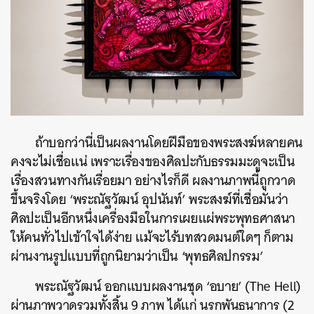
ถ้าบอกว่านี่เป็นผลงานโดยฝีมือของพระสงฆ์หลายคน
คงจะไม่เชื่อแน่ เพราะเรื่องของศิลปะกับธรรมมะดูจะเป็น
เรื่องสวนทางกันเรื่อยมา อย่างไรก็ดี ผลงานภาพนี้ถูกวาด
ขึ้นจริงโดย ‘พระณัฐวัฒน์ อุปนันท์’ พระสงฆ์ที่เชื่อมั่นว่า
ศิลปะเป็นอีกหนึ่งเครื่องมือในการเผยแผ่พระพุทธศาสนา
ให้คนทั่วไปเข้าใจได้ง่าย แม้จะไร้บทสวดมนต์ใดๆ ก็ตาม
ผ่านงานรูปแบบที่ถูกนิยามว่าเป็น ‘พุทธศิลปกรรม’
พระณัฐวัฒน์ ออกแบบผลงานชุด ‘อบาย’ (The Hell)
ผ่านภาพวาดรวมทั้งสิ้น 9 ภาพ ได้แก่
นรกพันธนาการ (2