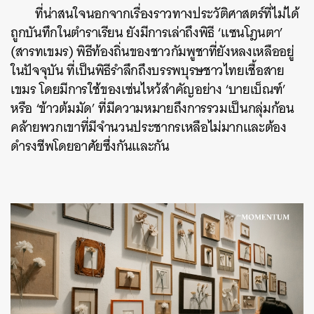
ที่น่าสนใจนอกจากเรื่องราวทางประวัติศาสตร์ที่ไม่ได้
ถูกบันทึกในตำราเรียน ยังมีการเล่าถึงพิธี ‘แซนโฎนตา’
(สารทเขมร) พิธีท้องถิ่นของชาวกัมพูชาที่ยังหลงเหลืออยู่
ในปัจจุบัน ที่เป็นพิธีรำลึกถึงบรรพบุรษชาวไทยเชื้อสาย
เขมร โดยมีการใช้ของเซ่นไหว้สำคัญอย่าง ‘บายเบ็ณฑ์’
หรือ ‘ข้าวต้มมัด’ ที่มีความหมายถึงการรวมเป็นกลุ่มก้อน
คล้ายพวกเขาที่มีจำนวนประชากรเหลือไม่มากและต้อง
ดำรงชีพโดยอาศัยซึ่งกันและกัน