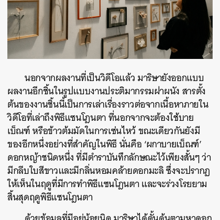
นอกจากผลงานที่เป็นวิดีโอแล้ว มาริษายังออกแบบ
ผลงานอีกชิ้นในรูปแบบงานประติมากรรมฝาผนัง สารตั้ง
ต้นของงานชิ้นนี้เป็นการเล่าเรื่องราวต่อจากเนื้อหาภายใน
วิดีโอที่เล่าถึงพิธีแซนโฎนตา ที่นอกจากจะต้องใช้บาย
ค้นหา
เบ็ณฑ์ หรือข้าวต้มมัดในการเซ่นไหว้ ขณะเดียวกันยังมี
SHARE
TWEET
LINE
EMAIL
ของอีกหนึ่งอย่างที่สำคัญในพิธี นั่นคือ ‘ผกาบายเบ็ณฑ์’
ดอกหญ้าชนิดหนึ่ง ที่มีตำราบันทึกลักษณะไว้เพียงสั้นๆ ว่า
มีกลีบใบสีขาวและมีกลิ่นหอมคล้ายดอกมะลิ ซึ่งจะปรากฏ
ให้เห็นในฤดูที่มีการทำพิธีแซนโฎนตา และจะร่วงโรยยาม
สิ้นสุดฤดูพิธีแซนโฎนตา
ด้วยข้อมูลที่มีอยู่น้อยนิด มาริษาได้ดั้นด้นตามหาดอก