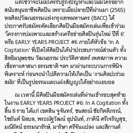
แต่ใช่ว่าจะไม่มีใครรับรู้ถึงปัญหาและไม่มีใครอยาก
สนับสนุนอาชีพศิลปิน เพราะเมื่อปลายปีที่ผ่านมา (2565)
หอศิลปวัฒนธรรมแห่งกรุงเทพมหานคร (BACC) ได้
ประกาศรับสมัครคัดเลือกศิลปินมือสมัครเล่นเพื่อเข้าร่วม
‘โครงการบ่มเพาะและสร้างเครือข่ายศิลปินรุ่นใหม่ ปีที่ 6’
หรือ EARLY YEARS PROJECT #6 ภายใต้หัวข้อ ‘In A
Cogitation’ ที่เปิดให้ศิลปินได้นำประสบการณ์ส่วนตัว ทั้ง
สิทธิมนุษยชน วัฒนธรรม ประวัติศาสตร์ เพศสภาพ ความ
เชื่อทางศาสนา ธรรมชาติ ฯลฯ มาผ่านกระบวนการพินิจ
พิเคราะห์ ก่อนจะนำไปตีความให้เกิดเป็น ‘งานศิลปะร่วม
สมัย’ ที่เป็นรูปธรรมและแฝงสัญญะได้อย่างแยบยล
ณ เวลานี้ มีศิลปินมือสมัครเล่นที่ผ่านเข้ารอบสุดท้าย
ในงาน EARLY YEARS PROJECT #6: In A Cogitation ทั้ง
สิ้น 8 ราย ได้แก่ เขตสิน จูจันทร์, ชนสรณ์ ชัยกิตติภรณ์,
ไชยันต์ นิลบล, พระณัฐวัฒน์ อุปนันท์, ภาคินี ศรีเจริญสุข,
มณีรัตน์ ธรรมนารักษ์, มาริษา ศรีจันแปลง และสิกานต์