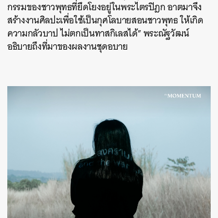
กรรมของชาวพุทธที่ยึดโยงอยู่ในพระไตรปิฎก อาตมาจึง
สร้างงานศิลปะเพื่อใช้เป็นกุศโลบายสอนชาวพุทธ ให้เกิด
ความกลัวบาป ไม่ตกเป็นทาสกิเลสได้” พระณัฐวัฒน์
อธิบายถึงที่มาของผลงานชุดอบาย