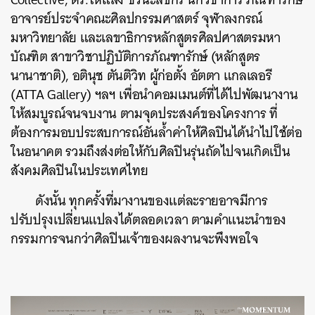
อาจารย์ประจำคณะศิลปกรรมศาสตร์ จุฬาลงกรณ์
มหาวิทยาลัย และเลขาธิการหลักสูตรศิลปศาสตรมหา
บัณฑิต สาขาวิชาปฏิบัติการภัณฑารักษ์ (หลักสูตร
นานาชาติ), อตินุช ตันติวิท ผู้ก่อตั้ง อัตตา แกลเลอรี
(ATTA Gallery) ฯลฯ เพื่อนำคอมเมนต์ที่ได้ไปพัฒนางาน
ให้สมบูรณ์จนจบงาน ตามจุดประสงค์ของโครงการ ที่
ต้องการมอบประสบการณ์อันล้ำค่าให้ศิลปินได้นำไปใช้ต่อ
ในอนาคต รวมถึงส่งต่อให้กับศิลปินรุ่นถัดไปจนเกิดเป็น
สังคมศิลปินในประเทศไทย
ดังนั้น ทุกครั้งที่มางานของแต่ละรายอาจมีการ
ปรับปรุงเปลี่ยนแปลงได้ตลอดเวลา ตามคำแนะนำของ
กรรมการจนกว่าศิลปินเจ้าของผลงานจะพึงพอใจ