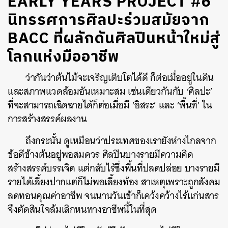
EARLY YEARS PROJECT #6
นิทรรศการศิลปะร่วมสมัยจาก
BACC ที่ผลักดันศิลปินหน้าใหม่สู่
โลกแห่งมืออาชีพ
ว่ากันว่าต้นไม้จะเจริญเติบโตได้ดี ก็ต่อเมื่ออยู่ในดิน
และสภาพแวดล้อมอันเหมาะสม เช่นเดียวกันกับ ‘ศิลปะ’
ที่จะสามารถเฉิดฉายได้ก็ต่อเมื่อมี ‘อิสระ’ และ ‘พื้นที่’ ใน
การสร้างสรรค์ผลงาน
ถึงกระนั้น ดูเหมือนว่าประเทศของเรายังห่างไกลจาก
ข้อดีข้างต้นอยู่พอสมควร ศิลปินบางรายมีความคิด
สร้างสรรค์บรรเจิด แต่กลับไร้ซึ่งพื้นที่ปลดปล่อย บางรายมี
รายได้เลี้ยงปากแต่ก็ไม่พอเลี้ยงท้อง สาเหตุเพราะถูกสังคม
ลดทอนคุณค่าอาชีพ จนนานวันเข้าก็เคว้งคว้างไร้แก่นสาร
จึงตัดสินใจล้มเลิกหนทางอาชีพนี้ในที่สุด