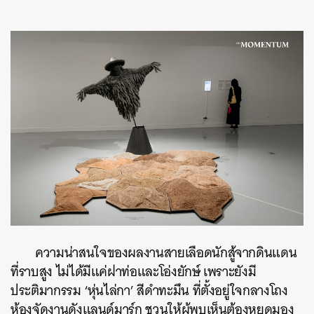
ความน่าสนใจของผลงานสายเลือดนักสู้จากดินแดน
ที่ราบสูง ไม่ได้มีแค่ฝาท่อและโอ่งยักษ์ เพราะยังมี
ประติมากรรม ‘หุ่นไล่กา’ สีดำทะมึน ที่ตั้งอยู่ใจกลางโถง
ห้องจัดงานดังแลนด์มาร์ก ชวนให้ผู้พบเห็นต้องหยุดมอง