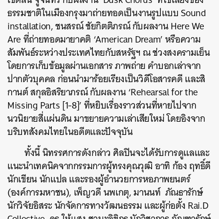
ธรรมชาติในเมืองกรุงมาถ่ายทอดเป็นงานรูปแบบ Sound
installation, ชนสรณ์ ชัยกิตติภรณ์ กับผลงาน Here We
Are ที่ถ่ายทอดมายาคติ ‘American Dream’ หรือความ
สัมพันธ์ระหว่างประเทศไทยกับสหรัฐฯ ณ ช่วงสงครามเย็น
โดยการเก็บข้อมูลผ่านเอกสาร ภาพถ่าย คำบอกเล่าจาก
ปากตัวบุคคล ก่อนนำมาร้อยเรียงเป็นวิดีโอสารคดี และสิ
กานต์ สกุลอิสริยาภรณ์ กับผลงาน ‘Rehearsal for the
Missing Parts [1-8]’ ที่หยิบเรื่องราวส่วนที่หายไปจาก
นวนิยายสี่แผ่นดิน มาขยายความเล่าเสียใหม่ โดยอิงจาก
บริบทสังคมไทยในอดีตและปัจจุบัน
ทั้งนี้ นิทรรศการดังกล่าว ศิลปินจะได้รับการดูแลและ
แนะนำเทคนิคจากกรรมการผู้ทรงคุณวุฒิ อาทิ ก้อง ฤทธิ์ดี
นักเขียน นักแปล และ
รองผู้อำนวยการหอภาพยนตร์
(องค์การมหาชน),
เพ็ญวดี นพเกตุ, มานนท์ ภัณธารักษ์
นักวิจัยอิสระ นักจัดการทางวัฒนธรรม และผู้ก่อตั้ง Rai.D
Collective, ดร.ให้แสง ชวนะลิขิกร นักวิชาการ ภัณฑารักษ์