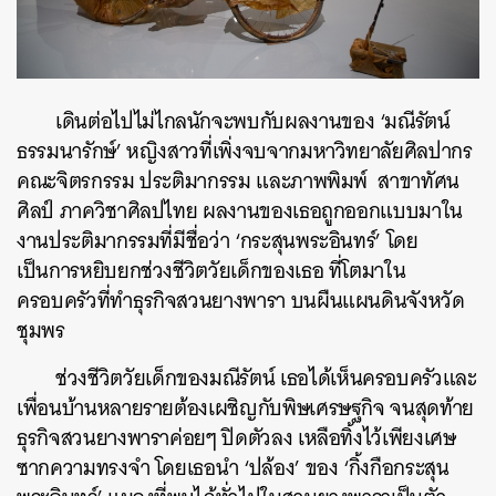
เดินต่อไปไม่ไกลนักจะพบกับผลงานของ ‘มณีรัตน์
ธรรมนารักษ์’ หญิงสาวที่เพิ่งจบจากมหาวิทยาลัยศิลปากร
คณะจิตรกรรม ประติมากรรม และภาพพิมพ์ สาขาทัศน
ศิลป์ ภาควิชาศิลปไทย ผลงานของเธอถูกออกแบบมาใน
งานประติมากรรมที่มีชื่อว่า ‘กระสุนพระอินทร์’ โดย
เป็นการหยิบยกช่วงชีวิตวัยเด็กของเธอ ที่โตมาใน
ครอบครัวที่ทำธุรกิจสวนยางพารา บนผืนแผนดินจังหวัด
ชุมพร
ช่วงชีวิตวัยเด็กของมณีรัตน์ เธอได้เห็นครอบครัวและ
เพื่อนบ้านหลายรายต้องเผชิญกับพิษเศรษฐกิจ จนสุดท้าย
ธุรกิจสวนยางพาราค่อยๆ ปิดตัวลง เหลือทิ้งไว้เพียงเศษ
ซากความทรงจำ โดยเธอนำ ‘ปล้อง’ ของ ‘กิ้งกือกระสุน