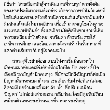
มีชื่อว่า ‘สายเลือดนักสู้จากดินแดนที่ราบสูง’ สารตั้งต้น
ของงานประติมากรรมดังกล่าว เกิดจากภาพจำในวัยเด็กที่
ไชยันต์และครอบครัวหลีกหนีความแร้นแค้นจากผืนแผ่น
ดินอันแห้งแล้งในภาคอีสาน เพื่อเข้ามาผจญโชคในฐานะ
แรงงานหาเช้ากินค่ำ ตั้งแต่เล็กจนโตศิลปินชายรายนี้เห็น
‘ความเหลื่อมล้ำในสังคม’ จนชินตา ทั้งชนชั้น รายได้
อาชีพ การศึกษา และโดยเฉพาะโครงสร้างในรั้วทหาร ที่
แตกต่างเสียราวกับอยู่โลกคนละใบ
สาเหตุที่ไชยันต์ออกแบบให้งานชิ้นนี้ออกมาใน
ลักษณะฝาท่อและโอ่งยักษ์ที่กลไกเปิด-ปิด เพราะตั้งใจ
เสียดสี ‘สามัญสำนึกคนกรุง’ ที่มักจะนึกถึงปัญหาก็ต่อเมื่อ
ปัญหานั้นกระทบมาถึงตน เช่นเดียวกับฝาท่อที่เราไม่เคย
คิดจะเปิดคว้านขยะขึ้นมา ถ้า ‘น้ำ’ ที่เปรียบเสมือน
‘ปัญหา’ ไม่เอ่อล้นท่วมออกมาเสียก่อน โดยมีตุ่มที่เปรียบ
เสมือนตัวแทนของบ้านนอกที่จากมารองรับอยู่