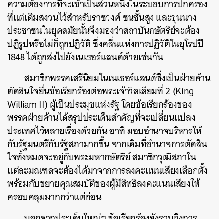
ความต้องการที่จะเข้าเป็นส่วนหนึ่งในระบอบการปกครอง
ที่แต่เดิมสงวนไว้สำหรับราชวงศ์ ชนชั้นสูง และขุนนาง
ประชาชนในยุคสมัยนั้นจึงมองว่าสถาบันกษัตริย์จะต้อง
ปฏิรูปหรือไม่ก็ถูกปฏิวัติ ซึ่งคลื่นแห่งการปฏิวัติในยุโรปปี
1848 ได้ถูกส่งไปยังเนเธอร์แลนด์ด้วยเช่นกัน
สมาชิกพรรคเสรีนิยมในเนเธอร์แลนด์ซึ่งเป็นฝ่ายค้าน
ตัดสินใจยื่นข้อเรียกร้องต่อพระเจ้าวิลเลียมที่ 2 (King
William II) ผู้เป็นประมุขแห่งรัฐ โดยข้อเรียกร้องของ
พรรคฝ่ายค้านได้สรุปประเด็นสำคัญที่จะเปลี่ยนแปลง
ประเทศไว้หลายเรื่องด้วยกัน อาทิ มอบอำนาจบริหารให้
กับรัฐมนตรีกับรัฐสภามากขึ้น จากเดิมที่อำนาจการตัดสิน
ใจทั้งหมดจะอยู่กับพระมหากษัตริย์ สมาชิกวุฒิสภาใน
แต่ละมณฑลจะต้องได้มาจากการลงคะแนนเสียงเลือกตั้ง
พร้อมกับขยายคุณสมบัติของผู้มีสิทธิลงคะแนนเสียงให้
ครอบคลุมมากกว่าแต่ก่อน
นอกจากประเด็นใหญ่ๆ ข้อเรียกร้องยังรวมถึงการ