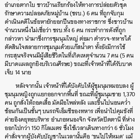
อำเภอตากใบ ชาวบ้านเรียกร้องให้ทางการปล่อยตัวชุด
รักษาความปลอดภัยหมู่บ้าน (ชรบ.) 6 คน ที่ถูกจับกุม
ดำเนินคดีในข้อหายักยอกปืนของทางราชการ ซึ่งชาวบ้าน
จำนวนหนึ่งไม่เชื่อว่า ชรบ.ทั้ง 6 คน กระทำการดังที่ถูก
กล่าวหา นำมาซึ่งการชุมนุมใหญ่ ต่อมา ตำรวจ-ทหารได้
ตัดสินใจสลายการชุมนุมด้วยแก๊สน้ำตา ทั้งยังมีการใช้
กระสุนจริงจนมีผู้เสียชีวิตในที่เกิดเหตุจำนวน 7 คน (5 คน
มีบาดแผลถูกยิงบริเวณศีรษะ) ขณะที่เจ้าหน้าที่ได้รับบาด
เจ็บ 14 นาย
หลังจากนั้น เจ้าหน้าที่ได้บังคับให้ผู้ชุมนุมหมอบลง ผู้
ชุมนุมหญิงถูกแยกออกจากพื้นที่ ขณะที่ผู้ชุมนุมชาย 1,370
คน ถูกสั่งให้ถอดเสื้อ มัดมือไพล่หลัง และขึ้นไปนอนคว่ำ
ซ้อนกันเป็นชั้นๆ บนรถจีเอ็มซีของทหาร เพื่อนำไปคุมขังที่
ค่ายอิงคยุทธบริหาร อำเภอหนองจิก จังหวัดปัตตานี ที่ห่าง
ออกไปกว่า 150 กิโลเมตร ซึ่งใช้เวลาเดินทางกว่า 6 ชั่วโมง
คำสั่งจากผู้บังคับบัญชาในเวลานั้นคือ ‘ขนไปให้หมด’ แม้