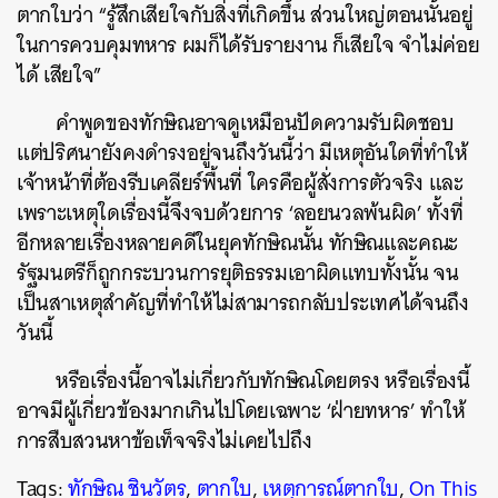
ตากใบว่า “รู้สึกเสียใจกับสิ่งที่เกิดขึ้น ส่วนใหญ่ตอนนั้นอยู่
ในการควบคุมทหาร ผมก็ได้รับรายงาน ก็เสียใจ จำไม่ค่อย
ได้ เสียใจ”
คำพูดของทักษิณอาจดูเหมือนปัดความรับผิดชอบ
แต่ปริศนายังคงดำรงอยู่จนถึงวันนี้ว่า มีเหตุอันใดที่ทำให้
เจ้าหน้าที่ต้องรีบเคลียร์พื้นที่ ใครคือผู้สั่งการตัวจริง และ
เพราะเหตุใดเรื่องนี้จึงจบด้วยการ ‘ลอยนวลพ้นผิด’ ทั้งที่
อีกหลายเรื่องหลายคดีในยุคทักษิณนั้น ทักษิณและคณะ
รัฐมนตรีก็ถูกกระบวนการยุติธรรมเอาผิดแทบทั้งนั้น จน
เป็นสาเหตุสำคัญที่ทำให้ไม่สามารถกลับประเทศได้จนถึง
วันนี้
หรือเรื่องนี้อาจไม่เกี่ยวกับทักษิณโดยตรง หรือเรื่องนี้
อาจมีผู้เกี่ยวข้องมากเกินไปโดยเฉพาะ ‘ฝ่ายทหาร’ ทำให้
การสืบสวนหาข้อเท็จจริงไม่เคยไปถึง
Tags:
ทักษิณ ชินวัตร
,
ตากใบ
,
เหตุการณ์ตากใบ
,
On This