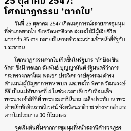
25 ตุลาคม 2547:
โศกนาฏกรรม ‘ตากใบ’
วันที่ 25 ตุลาคม 2547 เกิดเหตุการณ์สลายการชุมนุม
ที่อำเภอตากใบ จังหวัดนราธิวาส ส่งผลให้มีผู้เสียชีวิต
มากกว่า 85 ราย กลายเป็นรอยร้าวระหว่างเจ้าหน้าที่รัฐกับ
ประชาชน
โศกนาฏกรรมตากใบเกิดขึ้นในรัฐบาล ‘ทักษิณ ชิน
วัตร’ ซึ่งมี พลเอก สัมพันธ์ บุญญานันต์ รัฐมนตรีว่าการ
กระทรวงกลาโหม พลเอก ประวิตร วงษ์สุวรรณ ดำรง
ตำแหน่งผู้บัญชาการทหารบก และพลโท พิศาล วัฒนวงษ์
คีรี เป็นแม่ทัพภาคที่ 4 ในช่วงเวลาเดียวกับที่สมเด็จ
พระนางเจ้าสิริกิติ์ พระบรมราชินีนาถ เสด็จประทับ ณ พระ
ตำหนักทักษิณราชนิเวศน์ จังหวัดนราธิวาส ห่างจากอำเภอ
ตากใบประมาณ 30 กิโลเมตร
จุดเริ่มต้นเริ่มจากการชุมนุมที่หน้าสถานีตำรวจภูธร