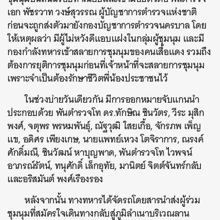
เอก พัชรวาท วงษ์สุวรรณ ผู้บัญชาการตำรวจแห่งชาติ
ก่อนจะถูกส่งตัวมายังกองบัญชาการตำรวจนครบาล โดย
ให้เหตุผลว่า มีผู้ไม่หวังดีแอบแฝงในกลุ่มผู้ชุมนุม และมี
กองกำลังทหารเข้าสลายการชุมนุมของคนเสื้อแดง รวมถึง
ต้องการยุติการชุมนุมก่อนที่เจ้าหน้าที่จะสลายการชุมนุม
เพราะจำเป็นต้องรักษาชีวิตพี่น้องประชาชนไว้
ในช่วงบ่ายวันเดียวกัน มีการออกหมายจับแกนนำ
ประกอบด้วย พันตำรวจโท ดร.ทักษิณ ชินวัตร, วีระ มุสิก
พงศ์, จตุพร พรหมพันธุ์, ณัฐวุฒิ ใสยเกื้อ, จักรภพ เพ็ญ
แข, อดิศร เพียงเกษ, นายแพทย์เหวง โตจิราการ, ณรงค์
ศักดิ์มณี, ชินวัฒน์ หาบุญพาด, พันตำรวจโท ไวพจน์
อาภรณ์รัตน์, ทนุศักดิ์ เล็กอุทัย, มานิตย์ จิตต์จันทร์กลับ
และอริสมันต์ พงศ์เรืองรอง
ค้นหา
SHARE
TWEET
LINE
EMAIL
หลังจากนั้น ทางทหารได้จัดรถโดยสารนำส่งผู้ร่วม
ชุมนุมที่สมัครใจเดินทางกลับสู่ภูมิลำเนาบริเวณลาน