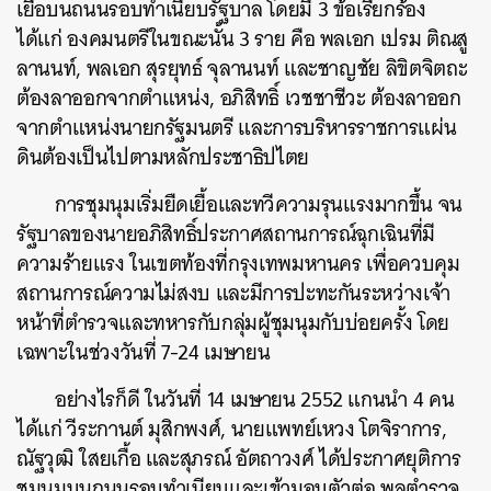
เยื้อบนถนนรอบทำเนียบรัฐบาล โดยมี 3 ข้อเรียกร้อง
ได้แก่ องคมนตรีในขณะนั้น 3 ราย คือ พลเอก เปรม ติณสู
ลานนท์, พลเอก สุรยุทธ์ จุลานนท์ และชาญชัย ลิขิตจิตถะ
ต้องลาออกจากตำแหน่ง, อภิสิทธิ์ เวชชาชีวะ ต้องลาออก
จากตำแหน่งนายกรัฐมนตรี และการบริหารราชการแผ่น
ดินต้องเป็นไปตามหลักประชาธิปไตย
การชุมนุมเริ่มยืดเยื้อและทวีความรุนแรงมากขึ้น จน
รัฐบาลของนายอภิสิทธิ์ประกาศสถานการณ์ฉุกเฉินที่มี
ความร้ายแรง ในเขตท้องที่กรุงเทพมหานคร เพื่อควบคุม
สถานการณ์ความไม่สงบ และมีการปะทะกันระหว่างเจ้า
หน้าที่ตำรวจและทหารกับกลุ่มผู้ชุมนุมกับบ่อยครั้ง โดย
เฉพาะในช่วงวันที่ 7-24 เมษายน
อย่างไรก็ดี ในวันที่ 14 เมษายน 2552 แกนนำ 4 คน
ได้แก่ วีระกานต์ มุสิกพงศ์, นายแพทย์เหวง โตจิราการ,
ณัฐวุฒิ ใสยเกื้อ และสุภรณ์ อัตถาวงศ์ ได้ประกาศยุติการ
ชุมนุมบนถนนรอบทำเนียบและเข้ามอบตัวต่อ พลตำรวจ