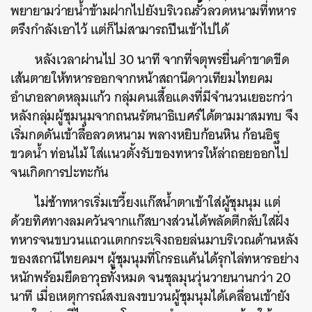
พยายามว่ายน้ำข้ามฝากไปยังบริเวณรั้วลวดหนามที่ทหาร
ตรึงกำลังเอาไว้ แต่ก็ไม่สามารถปีนเข้าไปได้
หลังเวลาผ่านไป 30 นาที จากที่จตุพรยื่นคำขาดขีด
เส้นตายให้ทหารออกจากหน้าสถานีดาวเทียมไทยคม
อำเภอลาดหลุมแก้ว กลุ่มคนเสื้อแดงที่มีจำนวนเยอะกว่า
หลังกลุ่มผู้ชุมนุมจากถนนรัตนาธิเบศร์ได้ตามมาสมทบ จึง
ค้นหา
เริ่มกดดันเข้าลื้อลวดหนาม พลางหยิบก้อนหิน ก้อนอิฐ
SHARE
TWEET
LINE
EMAIL
ขวดน้ำ ท่อนไม้ ใส่แนวตั้งรับของทหารให้ล่าถอยออกไป
จนเกิดการปะทะกัน
ไม่ช้าทหารเริ่มเขวี้ยงแก๊สน้ำตาเข้าใส่ผู้ชุมนุม แต่
ด้วยทิศทางลมควันจากแก๊สบางส่วนได้พลัดตีกลับใส่ฝั่ง
ทหารจนขบวนแถวแตกกระเจิงถอยล่นมาบริเวณด้านหลัง
ของสถานีไทยคมฯ ผู้ชุมนุมที่โกรธแค้นได้รุกไล่ทหารอย่าง
หนักพร้อมยึดอาวุธทั้งหมด จนชุลมุนวุ่นวายนานกว่า 20
นาที เมื่อเหตุการณ์สงบลงขบวนผู้ชุมนุมได้เคลื่อนเข้ายัง