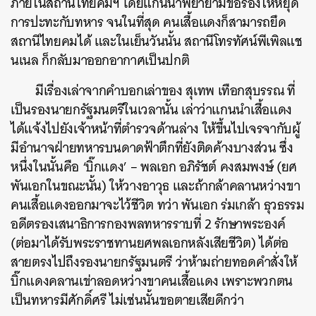
ภายในสถานีไทยคมฯ โดยแกนนำพยายามขอร้องให้หยุด
การปะทะกับทหาร จนในที่สุด คนเสื้อแดงก็สามารถยึด
สถานีไทยคมได้ และในเย็นวันนั้น สถานีโทรทัศน์พีเพิลแช
นเนล ก็กลับมาออกอากาศเป็นปกติ
มีเรื่องเล่าจากคำบอกเล่าของ สุเทพ เทือกสุบรรณ ที่
เป็นรองนายกรัฐมนตรีในเวลานั้น เล่าว่าแกนนำเสื้อแดง
ได้แจ้งไปยังเจ้าหน้าที่ตำรวจด้านล่าง ให้ขึ้นไปเจรจากับผู้
มีอำนาจฝ่ายทหารบนดาดฟ้าตึกที่ยังติดค้างบางส่วน ซึ่ง
หนึ่งในนั้นคือ ‘บิ๊กแดง’ – พลเอก อภิรัชต์ คงสมพงษ์ (ยศ
พันเอกในขณะนั้น) ให้วางอาวุธ และถ้ากล้าคลานหว่างขา
คนเสื้อแดงออกมาจะไว้ชีวิต ทว่า พันเอก ร่มเกล้า ธุวธรรม
อดีตรองเสนาธิการกองพลทหารราบที่ 2 รักษาพระองค์
(ต่อมาได้รับพระราชทานยศพลเอกหลังเสียชีวิต) ได้ต่อ
สายตรงไปถึงรองนายกรัฐมนตรี ว่าห้ามถ่ายทอดคำสั่งให้
บิ๊กแดงคลานเข่าลอดหว่างขาคนเสื้อแดง เพราะพวกตน
เป็นทหารมีศักดิ์ศรี ไม่เช่นนั้นขอตายเสียดีกว่า