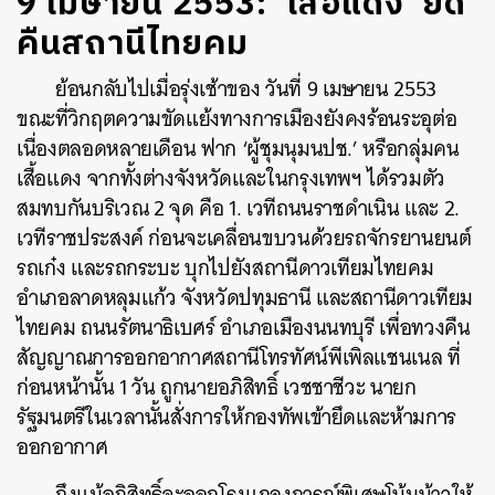
9 เมษายน 2553: ‘เสื้อแดง’ ยึด
คืนสถานีไทยคม
ย้อนกลับไปเมื่อรุ่งเช้าของ วันที่ 9 เมษายน 2553
ขณะที่วิกฤตความขัดแย้งทางการเมืองยังคงร้อนระอุต่อ
เนื่องตลอดหลายเดือน ฟาก ‘ผู้ชุมนุมนปช.’ หรือกลุ่มคน
เสื้อแดง จากทั้งต่างจังหวัดและในกรุงเทพฯ ได้รวมตัว
สมทบกันบริเวณ 2 จุด คือ 1. เวทีถนนราชดำเนิน และ 2.
เวทีราชประสงค์ ก่อนจะเคลื่อนขบวนด้วยรถจักรยานยนต์
รถเก๋ง และรถกระบะ บุกไปยังสถานีดาวเทียมไทยคม
อำเภอลาดหลุมแก้ว จังหวัดปทุมธานี และสถานีดาวเทียม
ไทยคม ถนนรัตนาธิเบศร์ อำเภอเมืองนนทบุรี เพื่อทวงคืน
สัญญาณการออกอากาศสถานีโทรทัศน์พีเพิลแชนเนล ที่
ก่อนหน้านั้น 1 วัน ถูกนายอภิสิทธิ์ เวชชาชีวะ นายก
รัฐมนตรีในเวลานั้นสั่งการให้กองทัพเข้ายึดและห้ามการ
ออกอากาศ
ถึงแม้อภิสิทธิ์จะออกโรงแถลงการณ์พิเศษโน้มน้าวให้