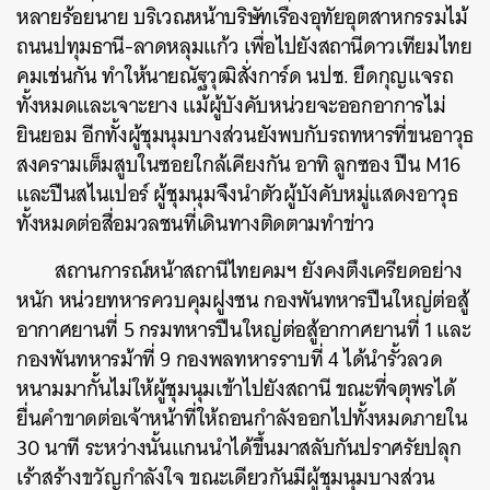
หลายร้อยนาย บริเวณหน้าบริษัทเรืองอุทัยอุตสาหกรรมไม้
ถนนปทุมธานี-ลาดหลุมแก้ว เพื่อไปยังสถานีดาวเทียมไทย
คมเช่นกัน ทำให้นายณัฐวุฒิสั่งการ์ด นปช. ยึดกุญแจรถ
ทั้งหมดและเจาะยาง แม้ผู้บังคับหน่วยจะออกอาการไม่
ยินยอม อีกทั้งผู้ชุมนุมบางส่วนยังพบกับรถทหารที่ขนอาวุธ
สงครามเต็มสูบในซอยใกล้เคียงกัน อาทิ ลูกซอง ปืน M16
และปืนสไนเปอร์ ผู้ชุมนุมจึงนำตัวผู้บังคับหมู่แสดงอาวุธ
ทั้งหมดต่อสื่อมวลชนที่เดินทางติดตามทำข่าว
สถานการณ์หน้าสถานีไทยคมฯ ยังคงตึงเครียดอย่าง
หนัก หน่วยทหารควบคุมฝูงชน กองพันทหารปืนใหญ่ต่อสู้
อากาศยานที่ 5 กรมทหารปืนใหญ่ต่อสู้อากาศยานที่ 1 และ
กองพันทหารม้าที่ 9 กองพลทหารราบที่ 4 ได้นำรั้วลวด
หนามมากั้นไม่ให้ผู้ชุมนุมเข้าไปยังสถานี ขณะที่จตุพรได้
ยื่นคำขาดต่อเจ้าหน้าที่ให้ถอนกำลังออกไปทั้งหมดภายใน
30 นาที ระหว่างนั้นแกนนำได้ขึ้นมาสลับกันปราศรัยปลุก
เร้าสร้างขวัญกำลังใจ ขณะเดียวกันมีผู้ชุมนุมบางส่วน