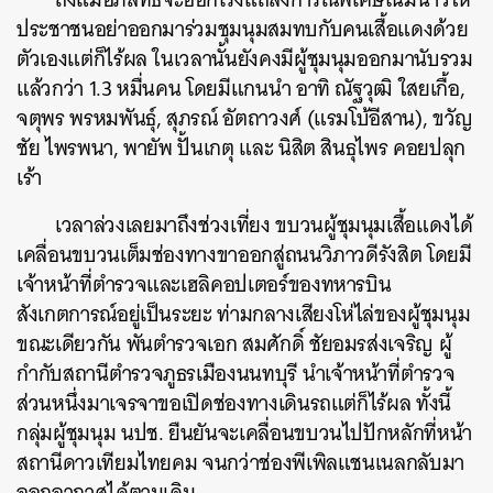
ประชาชนอย่าออกมาร่วมชุมนุมสมทบกับคนเสื้อแดงด้วย
ตัวเองแต่ก็ไร้ผล ในเวลานั้นยังคงมีผู้ชุมนุมออกมานับรวม
แล้วกว่า 1.3 หมื่นคน โดยมีแกนนำ อาทิ ณัฐวุฒิ ใสยเกื้อ,
จตุพร พรหมพันธุ์, สุภรณ์ อัตถาวงศ์ (แรมโบ้อีสาน), ขวัญ
ชัย ไพรพนา, พายัพ ปั้นเกตุ และ นิสิต สินธุไพร คอยปลุก
เร้า
เวลาล่วงเลยมาถึงช่วงเที่ยง ขบวนผู้ชุมนุมเสื้อแดงได้
เคลื่อนขบวนเต็มช่องทางขาออกสู่ถนนวิภาวดีรังสิต โดยมี
เจ้าหน้าที่ตำรวจและเฮลิคอปเตอร์ของทหารบิน
สังเกตการณ์อยู่เป็นระยะ ท่ามกลางเสียงโห่ไล่ของผู้ชุมนุม
ขณะเดียวกัน พันตำรวจเอก สมศักดิ์ ชัยอมรส่งเจริญ ผู้
กำกับสถานีตำรวจภูธรเมืองนนทบุรี นำเจ้าหน้าที่ตำรวจ
ส่วนหนึ่งมาเจรจาขอเปิดช่องทางเดินรถแต่ก็ไร้ผล ทั้งนี้
กลุ่มผู้ชุมนุม นปช. ยืนยันจะเคลื่อนขบวนไปปักหลักที่หน้า
สถานีดาวเทียมไทยคม จนกว่าช่องพีเพิลแชนเนลกลับมา
ออกอากาศได้ตามเดิม