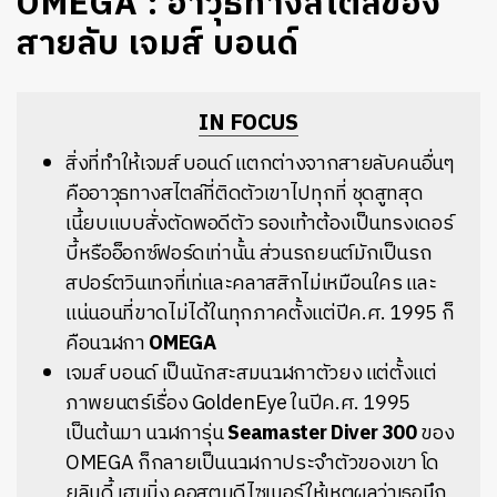
OMEGA : อาวุธทางสไตล์ของ
สายลับ เจมส์ บอนด์
IN FOCUS
สิ่งที่ทำให้เจมส์ บอนด์ แตกต่างจากสายลับคนอื่นๆ
คืออาวุธทางสไตล์ที่ติดตัวเขาไปทุกที่ ชุดสูทสุด
เนี้ยบแบบสั่งตัดพอดีตัว รองเท้าต้องเป็นทรงเดอร์
บี้หรืออ็อกซ์ฟอร์ดเท่านั้น ส่วนรถยนต์มักเป็นรถ
สปอร์ตวินเทจที่เท่และคลาสสิกไม่เหมือนใคร และ
แน่นอนที่ขาดไม่ได้ในทุกภาคตั้งแต่ปีค.ศ. 1995 ก็
คือนาฬิกา
OMEGA
เจมส์ บอนด์ เป็นนักสะสมนาฬิกาตัวยง แต่ตั้งแต่
ภาพยนตร์เรื่อง GoldenEye ในปีค.ศ. 1995
เป็นต้นมา นาฬิการุ่น
Seamaster Diver 300
ของ
OMEGA ก็กลายเป็นนาฬิกาประจำตัวของเขา โด
ยลินดี้ เฮมมิ่ง คอสตูมดีไซเนอร์ให้เหตุผลว่าเธอนึก