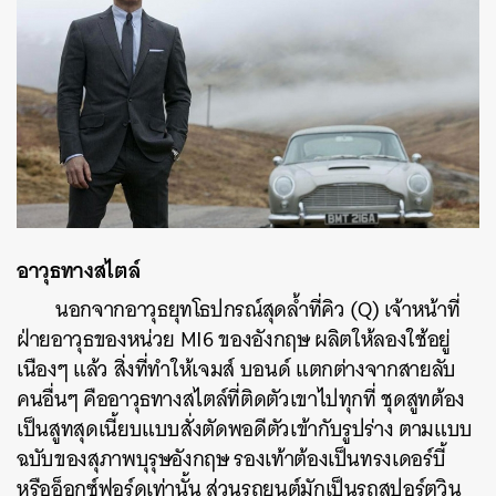
อาวุธทางสไตล์
นอกจากอาวุธยุทโธปกรณ์สุดล้ำที่คิว (Q) เจ้าหน้าที่
ฝ่ายอาวุธของหน่วย MI6 ของอังกฤษ ผลิตให้ลองใช้อยู่
เนืองๆ แล้ว สิ่งที่ทำให้เจมส์ บอนด์ แตกต่างจากสายลับ
คนอื่นๆ คืออาวุธทางสไตล์ที่ติดตัวเขาไปทุกที่ ชุดสูทต้อง
เป็นสูทสุดเนี้ยบแบบสั่งตัดพอดีตัวเข้ากับรูปร่าง ตามแบบ
ฉบับของสุภาพบุรุษอังกฤษ รองเท้าต้องเป็นทรงเดอร์บี้
หรืออ็อกซ์ฟอร์ดเท่านั้น ส่วนรถยนต์มักเป็นรถสปอร์ตวิน