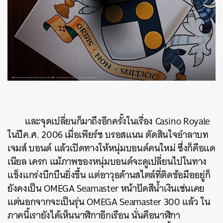
ค้นหา
SHARE
TWEET
LINE
EMAIL
และจุดเปลี่ยนก็มาถึงอีกครั้งในเรื่อง Casino Royale
ในปีค.ศ. 2006 เมื่อเพียร์ซ บรอสแนน ตัดสินใจอำลาบท
เจมส์ บอนด์ แล้วเปิดทางให้หนุ่มบอนด์คนใหม่ ซึ่งก็คือแด
เนียล เครก แม้ภาพของหนุ่มบอนด์จะดูเปลี่ยนไปในทาง
แข็งแกร่งบึกบึนยิ่งขึ้น แต่อาวุธด้านสไตล์ที่ติดข้อมืออยู่ก็
ยังคงเป็น OMEGA Seamaster หน้าปัดสีน้ำเงินเช่นเคย
แต่นอกจากจะเป็นรุ่น OMEGA Seamaster 300 แล้ว ใน
ภาคนี้เรายังได้เห็นนาฬิกาอีกเรือน นั่นคือนาฬิกา