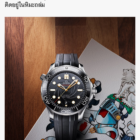
ติดอยู่ในหิมะถล่ม