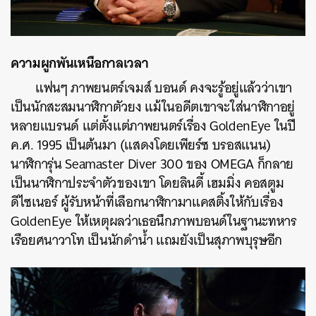
ความผูกพันเหนือกาลเวลา
แฟนๆ ภาพยนตร์เจมส์ บอนด์ คงจะรู้อยู่แล้วว่าเขา
เป็นนักสะสมนาฬิกาตัวยง แม้ในอดีตเขาจะใส่นาฬิกาอยู่
หลายแบรนด์ แต่ตั้งแต่ภาพยนตร์เรื่อง GoldenEye ในปี
ค.ศ. 1995 เป็นต้นมา (แสดงโดยเพียร์ซ บรอสแนน)
นาฬิการุ่น Seamaster Diver 300 ของ OMEGA ก็กลาย
เป็นนาฬิกาประจำตัวของเขา โดยลินดี้ เฮมมิ่ง คอสตูม
ดีไซเนอร์ ผู้รับหน้าที่เลือกนาฬิกามาแคสติ้งให้กับเรื่อง
GoldenEye ให้เหตุผลว่าเธอนึกภาพบอนด์ในฐานะทหาร
เรือยศนาวาโท เป็นนักดำน้ำ แถมยังเป็นสุภาพบุรุษอีก